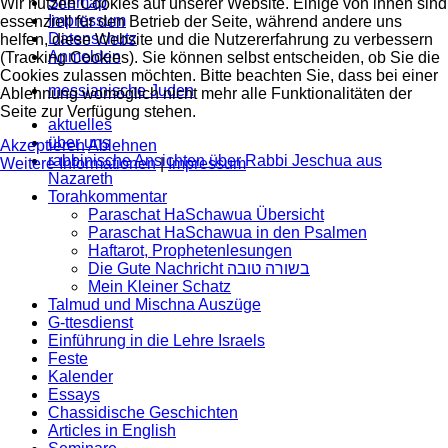
Sitemap
Wir nutzen Cookies auf unserer Website. Einige von ihnen sind
Impressum
essenziell für den Betrieb der Seite, während andere uns
Datenschutz
helfen, diese Website und die Nutzererfahrung zu verbessern
Anmelden
(Tracking Cookies). Sie können selbst entscheiden, ob Sie die
Cookies zulassen möchten. Bitte beachten Sie, dass bei einer
messianische Juden
Ablehnung womöglich nicht mehr alle Funktionalitäten der
Seite zur Verfügung stehen.
aktuelles
über uns
Akzeptieren
Ablehnen
rabbinische Ansichten über Rabbi Jeschua aus
Weitere Informationen
|
Impressum
Nazareth
Torahkommentar
Paraschat HaSchawua Übersicht
Paraschat HaSchawua in den Psalmen
Haftarot, Prophetenlesungen
Die Gute Nachricht בשורה טובה
Mein Kleiner Schatz
Talmud und Mischna Auszüge
G-ttesdienst
Einführung in die Lehre Israels
Feste
Kalender
Essays
Chassidische Geschichten
Articles in English