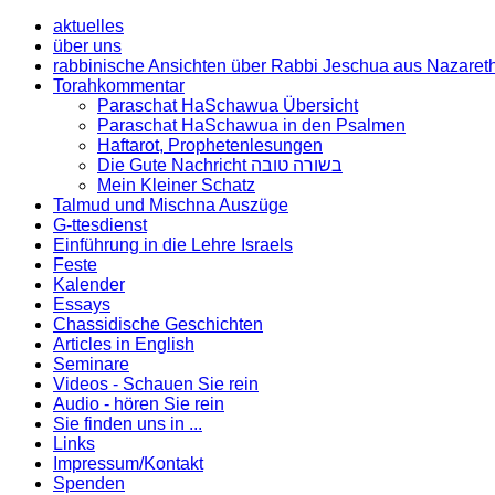
aktuelles
über uns
rabbinische Ansichten über Rabbi Jeschua aus Nazaret
Torahkommentar
Paraschat HaSchawua Übersicht
Paraschat HaSchawua in den Psalmen
Haftarot, Prophetenlesungen
Die Gute Nachricht בשורה טובה
Mein Kleiner Schatz
Talmud und Mischna Auszüge
G-ttesdienst
Einführung in die Lehre Israels
Feste
Kalender
Essays
Chassidische Geschichten
Articles in English
Seminare
Videos - Schauen Sie rein
Audio - hören Sie rein
Sie finden uns in ...
Links
Impressum/Kontakt
Spenden