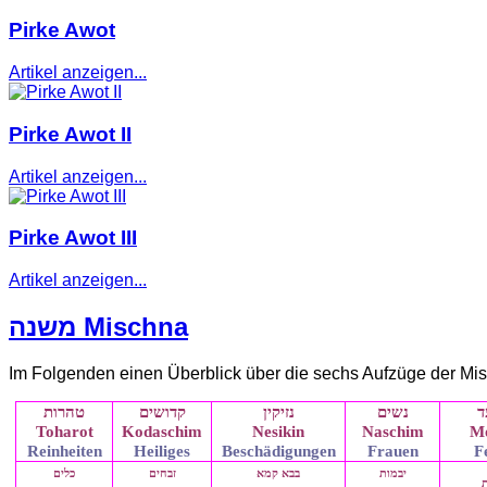
Pirke Awot
Artikel anzeigen...
Pirke Awot II
Artikel anzeigen...
Pirke Awot III
Artikel anzeigen...
משנה Mischna
Im Folgenden einen Überblick über die sechs Aufzüge der Mi
ד
נשים
נזיקין
קדושים
טהרות
Toharot
Kodaschim
Nesikin
Naschim
M
Reinheiten
Heiliges
Beschädigungen
Frauen
F
יבמות
בבא קמא
זבחים
כלים