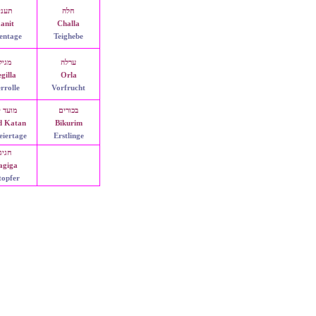
חלה
תעני
anit
Challa
entage
Teighebe
ערלה
מגיל
gilla
Orla
errolle
Vorfrucht
בכורים
מועד 
d Katan
Bikurim
eiertage
Erstlinge
חגיג
agiga
topfer