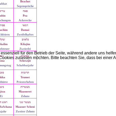
Brachot
abbat
Segensprüche
פאה
עירוב
ubin
Pea
schungen
Ackerecke
דמאי
פסחי
sachim
Damai
chfeiern
Zweifelhaftes
כלאים
שקלי
ekalim
Kilajim
elsteuer
Zweierlei
 essenziell für den Betrieb der Seite, während andere uns helf
שביעית
יומ
 Cookies zulassen möchten. Bitte beachten Sie, dass bei einer 
oma
Schewijit
nungstag
Schabbatjahr
תרומות
סוכ
ukka
Trumot
bhütte
Priesterheben
מעשרות
ביצ
jtza
Maasserot
Ei
Zehnte
מעשר שני
ראש ה
HaSchana
Maasser Scheni
ujahr
Zweiter Zehnte