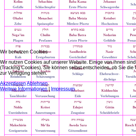
Kelim
Sebachim
Baba Kama
Jebamot
Sch
Gefäße
Schlachtopfer
Erste Pforte
Schwagerehe
ין
כתובות
בבא מציעא
מנחות
אהלות
Ohalot
Menachot
Baba Metzia
Ketubot
Er
Zelte
Speiseopfer
Mittlere Pforte
Hochzeiten
Vermi
ם
נדרים
בבא בתרא
חולין
נגעים
Nega’im
Chulin
Baba Batra
Nedarim
Pes
Plagen
Profanes
Letzte Pforte
Gelübde
Pessa
ם
נזיר
סנהדרין
בכורות
פרה
Wir benutzen Cookies
Para
Bekorot
Sandhedrin
Nasir
Sch
Kuh
Erstgeburten
Gerichtshof
Geweihter
Schek
Wir nutzen Cookies auf unserer Website. Einige von ihnen sind
סוטה
מכות
א
ערכין
טהרות
(Tracking Cookies). Sie können selbst entscheiden, ob Sie die
Makkot
Sota
Toharot
Arakin
J
zur Verfügung stehen.
Schläge
Ehebruchver-
Reinheiten
Schätzungen
Versöh
dächtige
Akzeptieren
Ablehnen
ה
קדושין
שבועות
תמורה
מקואות
Weitere Informationen
|
Impressum
Mikwaot
Tmura
Schebuot
Kidduschin
S
Tauchbäder
Vertauschung
Eide
Verlobungen
Lau
ה
גיטין
עדיות
כריתות
נדה
Nidda
Kritot
Edujot
Gittin
Be
Unreinheiten
Ausrottungen
Zeugnisse
Scheidebriefe
שנה
עבודה זרה
מעילה
מכשירין
Makschirin
Me’ila
Awoda Sara
Rosch 
Geeignetsein
Veruntreuung
Götzendienst
Ne