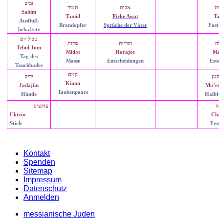
זבים
ת
אבות
תמיד
Sabim
Tamid
Pirke Awot
Ta
Ausfluß-
Brandopfer
Sprüche der Väter
Fast
behaftete
טבול יום
ה
הוריות
מדות
Tebul Jom
Midot
Horajot
Me
Tag des
Masse
Entscheidungen
Est
Tauchbades
קנים
קטן
ידים
Kinim
Jadajim
Mo’e
Taubenpaare
Hände
Halbf
ה
עוקצים
Uktzin
Ch
Stiele
Fes
Kontakt
Spenden
Sitemap
Impressum
Datenschutz
Anmelden
messianische Juden