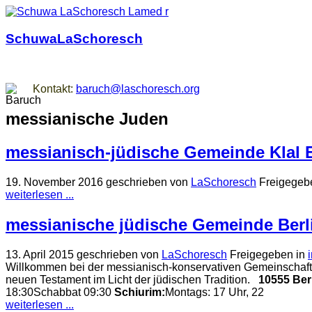
SchuwaLaSchoresch
Zurück zu den Wurzeln
Kontakt:
baruch@laschoresch.org
messianische Juden
messianisch-jüdische Gemeinde Klal
19. November 2016
geschrieben von
LaSchoresch
Freigegeb
weiterlesen ...
messianische jüdische Gemeinde Berl
13. April 2015
geschrieben von
LaSchoresch
Freigegeben in
Willkommen bei der messianisch-konservativen Gemeinschaft 
neuen Testament im Licht der jüdischen Tradition.
10555 Ber
18:30Schabbat 09:30
Schiurim:
Montags: 17 Uhr, 22
weiterlesen ...