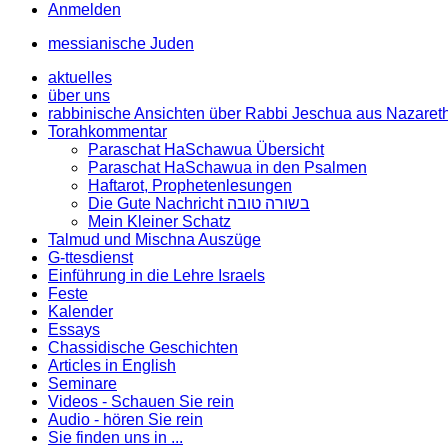
Anmelden
messianische Juden
aktuelles
über uns
rabbinische Ansichten über Rabbi Jeschua aus Nazaret
Torahkommentar
Paraschat HaSchawua Übersicht
Paraschat HaSchawua in den Psalmen
Haftarot, Prophetenlesungen
Die Gute Nachricht בשורה טובה
Mein Kleiner Schatz
Talmud und Mischna Auszüge
G-ttesdienst
Einführung in die Lehre Israels
Feste
Kalender
Essays
Chassidische Geschichten
Articles in English
Seminare
Videos - Schauen Sie rein
Audio - hören Sie rein
Sie finden uns in ...