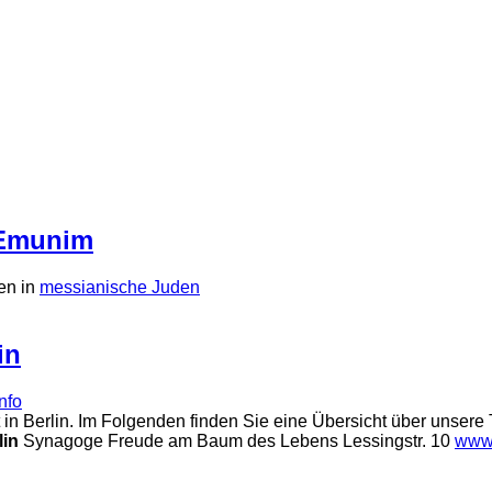
 Emunim
en in
messianische Juden
in
info
in Berlin. Im Folgenden finden Sie eine Übersicht über unse
lin
Synagoge Freude am Baum des Lebens Lessingstr. 10
www