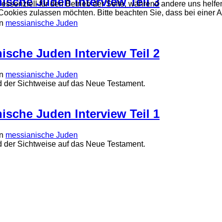
sche Juden Interview Teil 3
 essenziell für den Betrieb der Seite, während andere uns helf
 Cookies zulassen möchten. Bitte beachten Sie, dass bei einer 
n
messianische Juden
sche Juden Interview Teil 2
n
messianische Juden
nd der Sichtweise auf das Neue Testament.
sche Juden Interview Teil 1
n
messianische Juden
nd der Sichtweise auf das Neue Testament.