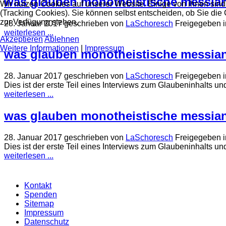
was glauben monotheistische messiani
Wir nutzen Cookies auf unserer Website. Einige von ihnen sind
(Tracking Cookies). Sie können selbst entscheiden, ob Sie die
zur Verfügung stehen.
28. Januar 2017
geschrieben von
LaSchoresch
Freigegeben i
weiterlesen ...
Akzeptieren
Ablehnen
Weitere Informationen
|
Impressum
was glauben monotheistische messiani
28. Januar 2017
geschrieben von
LaSchoresch
Freigegeben i
Dies ist der erste Teil eines Interviews zum Glaubeninhalts u
weiterlesen ...
was glauben monotheistische messiani
28. Januar 2017
geschrieben von
LaSchoresch
Freigegeben i
Dies ist der erste Teil eines Interviews zum Glaubeninhalts u
weiterlesen ...
Kontakt
Spenden
Sitemap
Impressum
Datenschutz