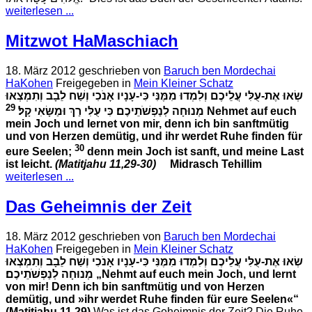
weiterlesen ...
Mitzwot HaMaschiach
18. März 2012
geschrieben von
Baruch ben Mordechai
HaKohen
Freigegeben in
Mein Kleiner Schatz
שְׂאוּ אֶת-עֻלִּי עֲלֵיכֶם וְלִמְדוּ מִמֶּנִּי כִּי-עָנָיו אָנֹכִי וְשַׁח לֵבָב וְתִמְצְאוּ
29
מְנוּחָה לְנַפְשֹׁתֵיכֶם׃ כִּי עֻלִּי רַךְ וּמַשָּׂאִי קָל׃
Nehmet auf euch
mein Joch und lernet von mir, denn ich bin sanftmütig
und von Herzen demütig, und ihr werdet Ruhe finden für
30
eure Seelen;
denn mein Joch ist sanft, und meine Last
ist leicht.
(Matitjahu 11,29-30)
Midrasch Tehillim
weiterlesen ...
Das Geheimnis der Zeit
18. März 2012
geschrieben von
Baruch ben Mordechai
HaKohen
Freigegeben in
Mein Kleiner Schatz
שְׂאוּ אֶת-עֻלִּי עֲלֵיכֶם וְלִמְדוּ מִמֶּנִּי כִּי-עָנָיו אָנֹכִי וְשַׁח לֵבָב וְתִמְצְאוּ
מְנוּחָה לְנַפְשֹׁתֵיכֶם׃
„Nehmt auf euch mein Joch, und lernt
von mir! Denn ich bin sanftmütig und von Herzen
demütig, und »ihr werdet Ruhe finden für eure Seelen«“
(Matitjahu 11,29)
Was ist das Geheimnis der Zeit? Die Ruhe