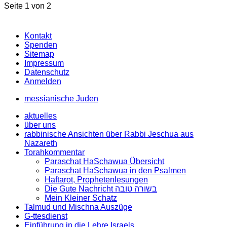
Seite 1 von 2
Kontakt
Spenden
Sitemap
Impressum
Datenschutz
Anmelden
messianische Juden
aktuelles
über uns
rabbinische Ansichten über Rabbi Jeschua aus
Nazareth
Torahkommentar
Paraschat HaSchawua Übersicht
Paraschat HaSchawua in den Psalmen
Haftarot, Prophetenlesungen
Die Gute Nachricht בשורה טובה
Mein Kleiner Schatz
Talmud und Mischna Auszüge
G-ttesdienst
Einführung in die Lehre Israels