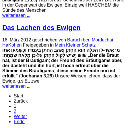
in der Gegenwart des Ewigen. Einzig weil HASCHEM die
Sünde des Menschen
weiterlesen ...
Das Lachen des Ewigen
18. März 2012
geschrieben von
Baruch ben Mordechai
HaKohen
Freigegeben in
Mein Kleiner Schatz
מִי אֲשֶׁר-לוֹ הַכַּלָּה הוּא הֶחָתָן וְאֹהֵב הֶחָתָן בְּעָמְדוֹ וּכְשָׁמְעוֹ אֹתוֹ
שׂוֹשׂ יָשִׂישׂ לְקוֹל הֶחָתָן עַל-כֵּן מָלְאָה שִׂמְחָתִי׃
„Der die Braut
hat, ist der Bräutigam; der Freund des Bräutigams aber,
der dasteht und ihn hört, ist hoch erfreut über die
Stimme des Bräutigams; diese meine Freude nun ist
erfüllt.“ (Jochanan 3,29)
Unsere Weisen lehren, dass der
Ewige, g.s.E., zwei
weiterlesen ...
Start
Zurück
1
2
Weiter
Ende