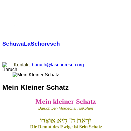
SchuwaLaSchoresch
Zurück zu den Wurzeln
Kontakt:
baruch@laschoresch.org
Mein Kleiner Schatz
Mein kleiner Schatz
Baruch ben Mordechai HaKohen
יִרְאַת ה' הִיא אוֹצָרוֹ
Die Demut des Ewige ist Sein Schatz