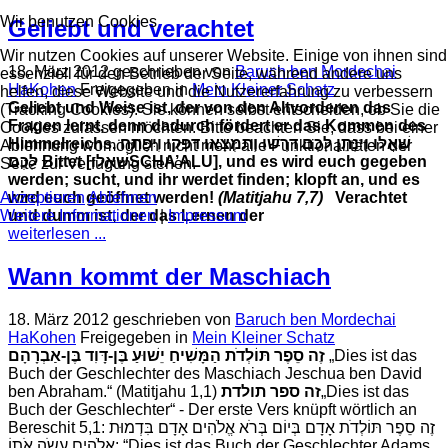
Wir benutzen Cookies
Geliebt und verachtet
Wir nutzen Cookies auf unserer Website. Einige von ihnen sind
18. März 2012
geschrieben von
Baruch ben Mordechai
essenziell für den Betrieb der Seite, während andere uns
HaKohen
Freigegeben in
Mein Kleiner Schatz
helfen, diese Website und die Nutzererfahrung zu verbessern
Geliebt und Weise ist, der von den Altvorderen das
(Tracking Cookies). Sie können selbst entscheiden, ob Sie die
Fragen lernt, denn dadurch fördert er das Kommen des
Cookies zulassen möchten. Bitte beachten Sie, dass bei einer
Himmelreichs.
שַׁאֲלוּ וְיִנָּתֵן לָכֶם דִּרְשׁוּ וְתִמְצָאוּ דִּפְקוּ וְיִפָּתַח
Ablehnung womöglich nicht mehr alle Funktionalitäten der
לָכֶם׃
Bittet [
שַׁאֲלוּ
SCHA’ALU], und es wird euch gegeben
Seite zur Verfügung stehen.
werden; sucht, und ihr werdet finden; klopft an, und es
Akzeptieren
Ablehnen
wird euch geöffnet werden!
(Matitjahu 7,7)
Verachtet
Weitere Informationen
|
Impressum
und dumm ist, der das Lernen der
weiterlesen ...
Wann kommt der Maschiach
18. März 2012
geschrieben von
Baruch ben Mordechai
HaKohen
Freigegeben in
Mein Kleiner Schatz
זֶה סֵפֶר תּוֹלְדֹת הַמָּשִׁיחַ יֵשׁוּעַ בֶּן-דָּוִד בֶּן-אַבְרָהָם
„Dies ist das
Buch der Geschlechter des Maschiach Jeschua ben David
ben Abraham.“ (Matitjahu 1,1)
זה ספר תולדת
„Dies ist das
Buch der Geschlechter“ - Der erste Vers knüpft wörtlich an
Bereschit 5,1: זֶה סֵפֶר תּוֹלְדֹת אָדָם בְּיוֹם בְּרֹא אֱלֹהִים אָדָם בִּדְמוּת
אֱלֹהִים עָשָֹה אֹתוֹ: “Dies ist das Buch der Geschlechter Adams.