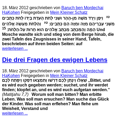
18. März 2012
geschrieben von
Baruch ben Mordechai
HaKohen
Freigegeben in
Mein Kleiner Schatz
טו
וַיִּפֶן וַיֵּרֶד מֹשֶׁה מִן-הָהָר וּשְׁנֵי לֻחֹת הָעֵדֻת בְּיָדוֹ
לֻחֹת כְּתֻבִים
טז
מִשְּׁנֵי עֶבְרֵיהֶם מִזֶּה וּמִזֶּה הֵם כְּתֻבִים:
וְהַלֻּחֹת מַעֲשֵֹה אֱלֹהִים
15
וְהַמִּכְתָּב מִכְתַּב אֱלֹהִים הוּא חָרוּת עַל-הַלֻּחֹת:
הֵמָּה
Und
Mosche wandte sich und stieg von dem Berge hinab, die
zwei Tafeln des Zeugnisses in seiner Hand, Tafeln,
beschrieben auf ihren beiden Seiten: auf
weiterlesen ...
Die drei Fragen des ewigen Lebens
18. März 2012
geschrieben von
Baruch ben Mordechai
HaKohen
Freigegeben in
Mein Kleiner Schatz
שַׁאֲלוּ וְיִנָּתֵן לָכֶם דִּרְשׁוּ וְתִמְצָאוּ דִּפְקוּ וְיִפָּתַח לָכֶם׃
„Bittet, und
es wird euch gegeben werden;
suchet, und ihr werdet
finden;
klopfet an, und es wird euch aufgetan werden.“
(Matitjahu 7,7)
Worum soll man bitten? Man erbitte
Leben.
Was soll man ersuchen? Man suche das Glück
der Kinder.
Was soll man erflehen? Man flehe um
Weisheit, Verstand und
weiterlesen ...