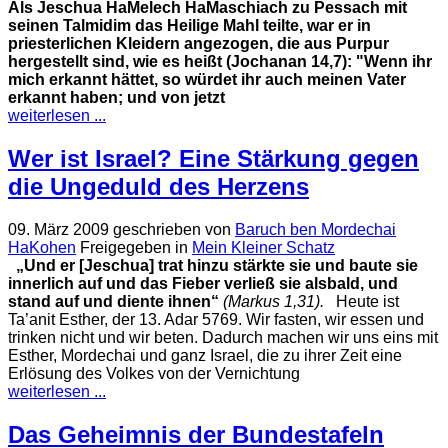
Als Jeschua HaMelech HaMaschiach zu Pessach mit
seinen Talmidim das Heilige Mahl teilte, war er in
priesterlichen Kleidern angezogen, die aus Purpur
hergestellt sind, wie es heißt (Jochanan 14,7): "Wenn ihr
mich erkannt hättet, so würdet ihr auch meinen Vater
erkannt haben; und von jetzt
weiterlesen ...
Wer ist Israel? Eine Stärkung gegen
die Ungeduld des Herzens
09. März 2009
geschrieben von
Baruch ben Mordechai
HaKohen
Freigegeben in
Mein Kleiner Schatz
„Und er [Jeschua] trat hinzu stärkte sie und baute sie
innerlich auf
und das Fieber verließ sie alsbald, und
stand auf und diente ihnen“
(Markus 1,31).
Heute ist
Ta’anit Esther, der 13. Adar 5769. Wir fasten, wir essen und
trinken nicht und wir beten. Dadurch machen wir uns eins mit
Esther, Mordechai und ganz Israel, die zu ihrer Zeit eine
Erlösung des Volkes von der Vernichtung
weiterlesen ...
Das Geheimnis der Bundestafeln