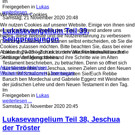
Im
Freigegeben in
Lukas
weiterlesen ...
Wir benutzen Cookies
Samstag, 21 November 2020 20:48
Wir nutzen Cookies auf unserer Website. Einige von ihnen sind
Lukasevangelium Teil 39,
essenziell für den Betrieb der Seite, während andere uns
helfen, diese Website und die Nutzererfahrung zu verbessern
Seligpreisungen
(Tracking Cookies). Sie können selbst entscheiden, ob Sie die
Cookies zulassen möchten. Bitte beachten Sie, dass bei einer
Lukas 6, 20-23 ---Zurück zu den Wurzeln bedeutet auch die
Ablehnung womöglich nicht mehr alle Funktionalitäten der
Anfänge der Menschheit und ihre Schritte wie im Alten
Seite zur Verfügung stehen.
Testament beschrieben, zu betrachten. Denn so öffnet sich
Akzeptieren
Ablehnen
das Verständnis von Jeschua, seinen Zielen und den Neuen
Weitere Informationen
|
Impressum
Bund. Mit Schalom HaJom begleiten Sie/Euch Rebbe
Baruch ben Mordechai und Gabriele Eggerz mit Weisheiten
der jüdischen Lehre und dem Neuen Testament in den Tag.
Im
Freigegeben in
Lukas
weiterlesen ...
Samstag, 21 November 2020 20:45
Lukasevangelium Teil 38, Jeschua
der Tröster