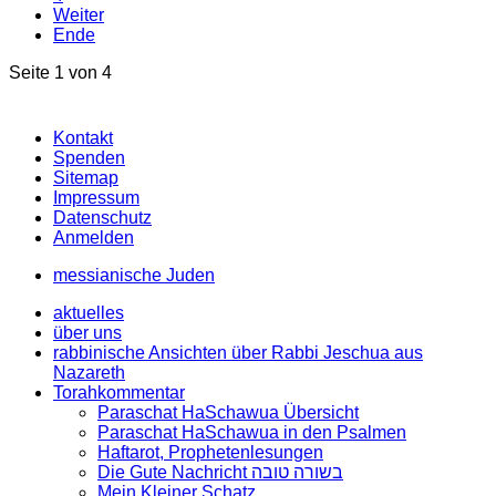
Weiter
Ende
Seite 1 von 4
Kontakt
Spenden
Sitemap
Impressum
Datenschutz
Anmelden
messianische Juden
aktuelles
über uns
rabbinische Ansichten über Rabbi Jeschua aus
Nazareth
Torahkommentar
Paraschat HaSchawua Übersicht
Paraschat HaSchawua in den Psalmen
Haftarot, Prophetenlesungen
Die Gute Nachricht בשורה טובה
Mein Kleiner Schatz