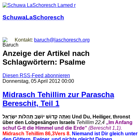
SchuwaLaSchoresch
Zurück zu den Wurzeln
Kontakt:
baruch@laschoresch.org
Anzeige der Artikel nach
Schlagwörtern: Psalme
Diesen RSS-Feed abonnieren
Donnerstag, 05 April 2012 00:00
Midrasch Tehillim zur Parascha
Bereschit, Teil 1
וְאַתָּה קָדוֹשׁ יוֹשֵׁב תְּהִלּוֹת יִשְֹרָאֵל
Und Du, Heiliger, thronst
über den Lobgesängen Israels
Tehillim 22,4
„Im Anfang
schuf G-tt die Himmel und die Erde“
(Bereschit 1,1).
Midrasch Tehillim 86,3
Vers 8.
Niemand ist Dir gleich unter
den Göttern, Ewiger, und nichts gleicht Deinen