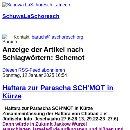
SchuwaLaSchoresch
Zurück zu den Wurzeln
Kontakt:
baruch@laschoresch.org
Anzeige der Artikel nach
Schlagwörtern: Schemot
Diesen RSS-Feed abonnieren
Sonntag, 12 Januar 2025 16:54
Haftara zur Parascha SCHʻMOT in
Kürze
Haftara zur Parascha SCHʻMOT in Kürze
Zusammenfassung der Haftara von Chabad
aus:
Jüdische Info
Jeschajahu 27:6-28:13; 29:22-23
27:6)
Dann würde in Zukunft Jaakow Wurzel
ausschlagen,
Israel würde aufknospen und blühen
und