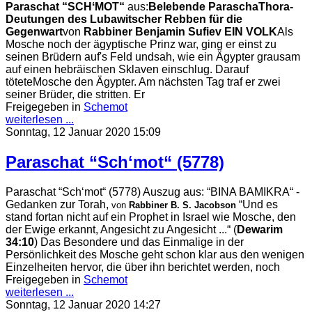
Paraschat “SCHʻMOT“
aus:
Belebende Parascha
Thora-
Deutungen des Lubawitscher Rebben für die
Gegenwart
von
Rabbiner Benjamin Sufiev
EIN VOLK
Als
Mosche noch der ägyptische Prinz war, ging er einst zu
seinen Brüdern auf's Feld undsah, wie ein Ägypter grausam
auf einen hebräischen Sklaven einschlug. Darauf
töteteMosche den Ägypter. Am nächsten Tag traf er zwei
seiner Brüder, die stritten. Er
Freigegeben in
Schemot
weiterlesen ...
Sonntag, 12 Januar 2020 15:09
Paraschat “Schʻmot“ (5778)
Paraschat “Schʻmot“ (5778) Auszug aus: “BINA BAMIKRA“ -
Gedanken zur Torah,
“Und es
von
Rabbiner B. S. Jacobson
stand fortan nicht auf ein Prophet in Israel wie Mosche, den
der Ewige erkannt, Angesicht zu Angesicht ...“ (
Dewarim
34:10
) Das Besondere und das Einmalige in der
Persönlichkeit des Mosche geht schon klar aus den wenigen
Einzelheiten hervor, die über ihn berichtet werden, noch
Freigegeben in
Schemot
weiterlesen ...
Sonntag, 12 Januar 2020 14:27