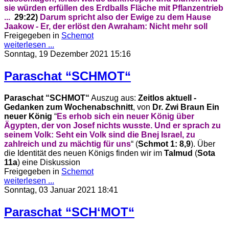
sie würden erfüllen des Erdballs Fläche mit Pflanzentrieb
...
29:22)
Darum spricht also der Ewige zu dem Hause
Jaakow -
Er, der erlöst den Awraham:
Nicht mehr soll
Freigegeben in
Schemot
weiterlesen ...
Sonntag, 19 Dezember 2021 15:16
Paraschat “SCHMOT“
Paraschat “SCHMOT“
Auszug aus:
Zeitlos aktuell -
Gedanken zum Wochenabschnitt
, von
Dr. Zwi Braun
Ein
neuer König
“
Es erhob sich ein neuer König über
Ägypten, der von Josef nichts wusste. Und er sprach
zu
seinem Volk: Seht ein Volk sind die Bnej Israel, zu
zahlreich und zu mächtig für
uns
“ (
Schmot 1: 8,9
). Über
die Identität des neuen Königs finden wir im
Talmud
(
Sota
11a
) eine Diskussion
Freigegeben in
Schemot
weiterlesen ...
Sonntag, 03 Januar 2021 18:41
Paraschat “SCHʻMOT“