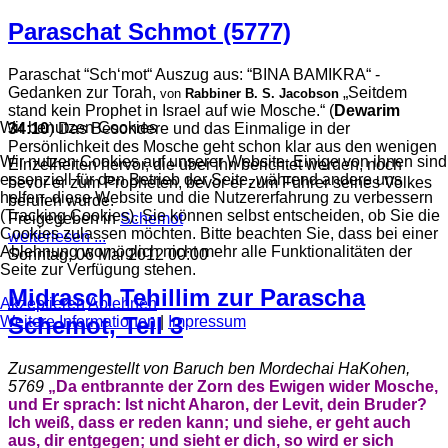
Paraschat Schmot (5777)
Paraschat “Schʻmot“ Auszug aus: “BINA BAMIKRA“ -
Gedanken zur Torah,
„Seitdem
von
Rabbiner B. S. Jacobson
stand kein Prophet in Israel auf wie Mosche.“ (
Dewarim
Wir benutzen Cookies
34:10
) Das Besondere und das Einmalige in der
Persönlichkeit des Mosche geht schon klar aus den wenigen
Wir nutzen Cookies auf unserer Website. Einige von ihnen sind
Einzelheiten hervor, die über ihn berichtet werden, noch
essenziell für den Betrieb der Seite, während andere uns
bevor er zum Propheten, bevor er zum Führer seines Volkes
helfen, diese Website und die Nutzererfahrung zu verbessern
berufen wurde.
(Tracking Cookies). Sie können selbst entscheiden, ob Sie die
Freigegeben in
Schemot
Cookies zulassen möchten. Bitte beachten Sie, dass bei einer
weiterlesen ...
Ablehnung womöglich nicht mehr alle Funktionalitäten der
Sonntag, 06 Mai 2012 00:00
Seite zur Verfügung stehen.
Midrasch Tehillim zur Parascha
Akzeptieren
Ablehnen
Schemot, Teil 3
Weitere Informationen
|
Impressum
Zusammengestellt von Baruch ben Mordechai HaKohen,
5769
„Da entbrannte der Zorn des Ewigen wider Mosche,
und Er sprach: Ist nicht Aharon, der Levit, dein Bruder?
Ich weiß, dass er reden kann; und siehe, er geht auch
aus, dir entgegen; und sieht er dich, so wird er sich