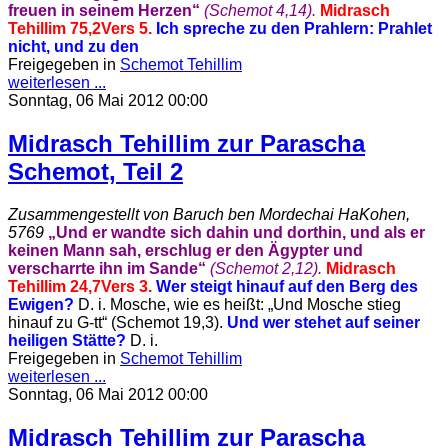
freuen in seinem Herzen“
(Schemot 4,14).
Midrasch
Tehillim 75,2
Vers 5.
Ich spreche zu den Prahlern: Prahlet
nicht, und zu den
Freigegeben in
Schemot Tehillim
weiterlesen ...
Sonntag, 06 Mai 2012 00:00
Midrasch Tehillim zur Parascha
Schemot, Teil 2
Zusammengestellt von Baruch ben Mordechai HaKohen,
5769
„Und er wandte sich dahin und dorthin, und als er
keinen Mann sah, erschlug er den Ägypter und
verscharrte ihn im Sande“
(Schemot 2,12).
Midrasch
Tehillim 24,7
Vers 3.
Wer steigt hinauf auf den Berg des
Ewigen?
D. i. Mosche, wie es heißt: „Und Mosche stieg
hinauf zu G-tt“ (Schemot 19,3).
Und wer stehet auf seiner
heiligen Stätte?
D. i.
Freigegeben in
Schemot Tehillim
weiterlesen ...
Sonntag, 06 Mai 2012 00:00
Midrasch Tehillim zur Parascha