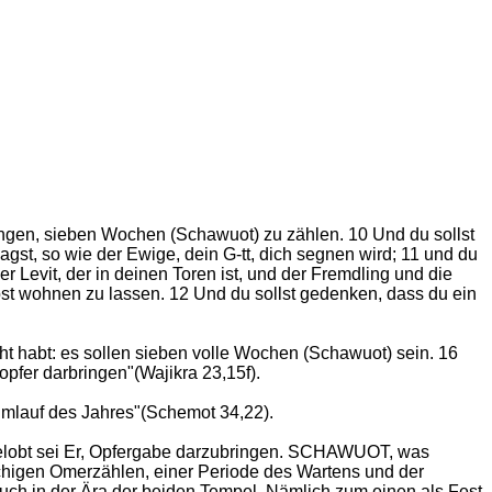
fangen, sieben Wochen (Schawuot) zu zählen. 10 Und du sollst
gst, so wie der Ewige, dein G-tt, dich segnen wird; 11 und du
 Levit, der in deinen Toren ist, und der Fremdling und die
bst wohnen zu lassen. 12 Und du sollst gedenken, dass du ein
 habt: es sollen sieben volle Wochen (Schawuot) sein. 16
pfer darbringen"(Wajikra 23,15f).
Umlauf des Jahres"(Schemot 34,22).
, gelobt sei Er, Opfergabe darzubringen. SCHAWUOT, was
higen Omerzählen, einer Periode des Wartens und der
auch in der Ära der beiden Tempel. Nämlich zum einen als Fest