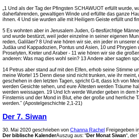
„1 Und als der Tag der Pfingsten SCHAWUOT erfüllt wurde, w
daherfahrenden, gewaltigen Winde und erfüllte das ganze Haus
ihnen. 4 Und sie wurden alle mit Heiligem Geiste erfüllt und 
5 Es wohnten aber in Jerusalem Juden, G-ttesfürchtige Männe
und wurde bestürzt, weil jeder einzelne in seiner eigenen Mund
reden, Galiläer? 8 Und wie hören wir sie, ein jeder in unser
Judäa und Kappadozien, Pontus und Asien, 10 und Phrygien 
Proselyten, Kreter und Araber - 11 wie hören wir sie die groß
anderen: Was mag dies wohl sein? 13 Andere aber sagten spot
14 Petrus aber stand auf mit den Elfen, erhob seine Stimme un
meine Worte! 15 Denn diese sind nicht trunken, wie ihr meint, 
geschehen in den letzten Tagen, spricht G-tt, dass Ich von 
werden Gesichte sehen, und eure Ältesten werden Träume ha
werden weissagen. 19 Und Ich werde Wunder geben in dem Hi
Finsternis und der Mond in Blut, ehe der große und herrliche
werden." (Apostelgeschichte 2,1-21)
Der 7. Siwan
30. Mai 2020
geschrieben von
Channa Rachel
Freigegeben i
Der biblische Kalender
Auszug aus: “
Der Monat Siwan
“, der