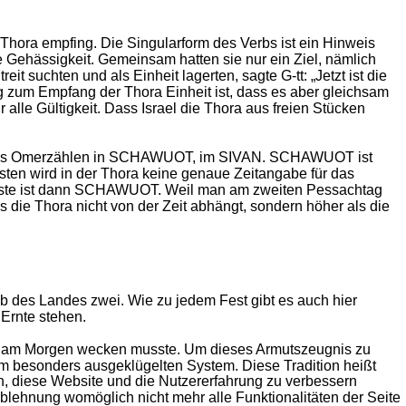
Thora empfing. Die Singularform des Verbs ist ein Hinweis
e Gehässigkeit. Gemeinsam hatten sie nur ein Ziel, nämlich
t suchten und als Einheit lagerten, sagte G-tt: „Jetzt ist die
g zum Empfang der Thora Einheit ist, dass es aber gleichsam
ür alle Gültigkeit. Dass Israel die Thora aus freien Stücken
h das Omerzählen in SCHAWUOT, im SIVAN. SCHAWUOT ist
ten wird in der Thora keine genaue Zeitangabe für das
Gerste ist dann SCHAWUOT. Weil man am zweiten Pessachtag
 die Thora nicht von der Zeit abhängt, sondern höher als die
 des Landes zwei. Wie zu jedem Fest gibt es auch hier
Ernte stehen.
 es am Morgen wecken musste. Um dieses Armutszeugnis zu
 besonders ausgeklügelten System. Diese Tradition heißt
en, diese Website und die Nutzererfahrung zu verbessern
Ablehnung womöglich nicht mehr alle Funktionalitäten der Seite