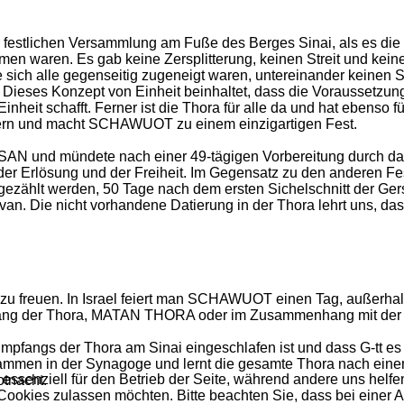
r festlichen Versammlung am Fuße des Berges Sinai, als es die 
men waren. Es gab keine Zersplitterung, keinen Streit und kein
ich alle gegenseitig zugeneigt waren, untereinander keinen Strei
 Dieses Konzept von Einheit beinhaltet, dass die Voraussetzun
Einheit schafft. Ferner ist die Thora für alle da und hat ebenso f
kern und macht SCHAWUOT zu einem einzigartigen Fest.
ISSAN und mündete nach einer 49-tägigen Vorbereitung durc
r Erlösung und der Freiheit. Im Gegensatz zu den anderen Fes
 gezählt werden, 50 Tage nach dem ersten Sichelschnitt der 
n. Die nicht vorhandene Datierung in der Thora lehrt uns, dass
u freuen. In Israel feiert man SCHAWUOT einen Tag, außerhalb
fang der Thora, MATAN THORA oder im Zusammenhang mit der 
 Empfangs der Thora am Sinai eingeschlafen ist und dass G-tt
men in der Synagoge und lernt die gesamte Thora nach einem
 essenziell für den Betrieb der Seite, während andere uns helf
tnacht.
 Cookies zulassen möchten. Bitte beachten Sie, dass bei einer 