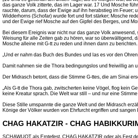
das ganze Volk zitterte, das im Lager war. 17 Und Mosche füh
rauchte, darum, dass der Ewige auf ihn herabstieg im Feuer; 
Widderhorns (Schofar) wurde fort und fort stärker; Mosche red
und der Ewige rief Mosche auf den Gipfel des Berges, und Mos
Bei diesem Ereignis war nicht nur das ganze Volk anwesend, s
Weisung für alle Zeiten gab zu hören, war so überwältigend, da
Mosche alleine mit G-tt zu reden und ihnen dann zu berichten
„Und er nahm das Buch des Bundes und las es vor den Ohren d
Damit nahmen sie die Thora bedingungslos und freiwillig an und
Der Midrasch betont, dass die Stimme G-ttes, die am Sinai e
„Als G-tt die Thora gab, zwitscherten keine Vögel, flog kein G
keine Kreatur sprach. Die Welt war still – und nur eine Stimm
Diese Stille umspannte die ganze Welt und der Midrasch erzähl
Könige der Völker wurden von Ehrfurcht ergriffen und sange
CHAG HAKATZIR - CHAG HABIKKURI
SCHAWUOT als Erntefest, CHAG HAKATZIR oder als Fest der e