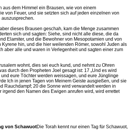
ah aus dem Himmel ein Brausen, wie von einem
e von Feuer, und sie setzten sich auf jeden einzelnen von
ab auszusprechen.
sich aber dieses Brausen geschah, kam die Menge zusammen
erten sich und sagten: Siehe, sind nicht alle diese, die da
er und Elamiter, und die Bewohner von Mesopotamien und von
Kyrene hin, und die hier weilenden Römer, sowohl Juden als
ich aber alle und waren in Verlegenheit und sagten einer zum
Jerusalem wohnt, dies sei euch kund, und nehmt zu Ohren
, was durch den Propheten Joel gesagt ist: 17 „Und es wird
ne und eure Töchter werden weissagen, und eure Jünglinge
de Ich in jenen Tagen von Meinem Geiste ausgießen, und sie
nd Rauchdampf; 20 die Sonne wird verwandelt werden in
r irgend den Namen des Ewigen anrufen wird, wird errettet
Tag von Schawuot
Die Torah kennt nur einen Tag für Schawuot,