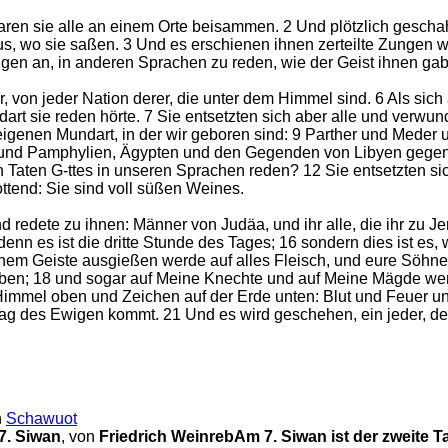
aren sie alle an einem Orte beisammen. 2 Und plötzlich gesch
, wo sie saßen. 3 Und es erschienen ihnen zerteilte Zungen wi
fingen an, in anderen Sprachen zu reden, wie der Geist ihnen g
r, von jeder Nation derer, die unter dem Himmel sind. 6 Als 
art sie reden hörte. 7 Sie entsetzten sich aber alle und verwund
er eigenen Mundart, in der wir geboren sind: 9 Parther und Med
und Pamphylien, Ägypten und den Gegenden von Libyen gegen 
en Taten G-ttes in unseren Sprachen reden? 12 Sie entsetzten s
tend: Sie sind voll süßen Weines.
d redete zu ihnen: Männer von Judäa, und ihr alle, die ihr zu 
denn es ist die dritte Stunde des Tages; 16 sondern dies ist es
Meinem Geiste ausgießen werde auf alles Fleisch, und eure Söh
ben; 18 und sogar auf Meine Knechte und auf Meine Mägde wer
mmel oben und Zeichen auf der Erde unten: Blut und Feuer u
 Tag des Ewigen kommt. 21 Und es wird geschehen, ein jeder, de
n
Schawuot
7. Siwan
, von
Friedrich Weinreb
Am 7. Siwan ist der zweite 