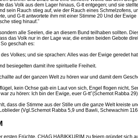
rte das Volk aus dem Lager hinaus, G-tt entgegen; und sie stel
und sein Rauch stieg auf, wie der Rauch eines Schmelzofens, u
ete, und G-tt antwortete ihm mit einer Stimme 20 Und der Ewige 
che stieg hinauf."
ondern alle Seelen, die an diesem Bund teilhaben sollten. Dies
ss das Volk nur in der Lage war, die ersten beiden Gebote direk
. So geschah es:
es Volkes; und sie sprachen: Alles was der Ewige geredet hat,
 besiegelten damit ihre spirituelle Freiheit.
rschallte auf der ganzen Welt zu hören war und damit dem Gesc
eflügel, kein Ochse gab ein Laut von sich, Engel flogen nicht, 
e war zu hören: Ich bin der Ewige, euer G-tt"(Schemot Rabba 29)
t, dass die Stimme aus der Stille um die ganze Welt kreiste un
n Loblieder (Vgl.Schemot Rabba 5,9 und Bawli, Schewachim 116
M
rsten Früchte, CHAG HABIKKURIM zu feiern gründet sich auf f