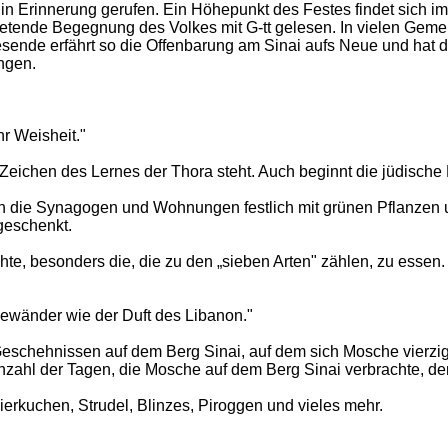
in Erinnerung gerufen. Ein Höhepunkt des Festes findet sich im
ietende Begegnung des Volkes mit G-tt gelesen. In vielen Gem
ende erfährt so die Offenbarung am Sinai aufs Neue und hat d
ngen.
r Weisheit."
 Zeichen des Lernes der Thora steht. Auch beginnt die jüdische
den die Synagogen und Wohnungen festlich mit grünen Pflanzen
geschenkt.
 besonders die, die zu den „sieben Arten" zählen, zu essen. E
 Gewänder wie der Duft des Libanon."
schehnissen auf dem Berg Sinai, auf dem sich Mosche vierzig 
hat entsprechend der Anzahl der Tagen, die Mosche auf dem Berg Sinai verbracht
ierkuchen, Strudel, Blinzes, Piroggen und vieles mehr.