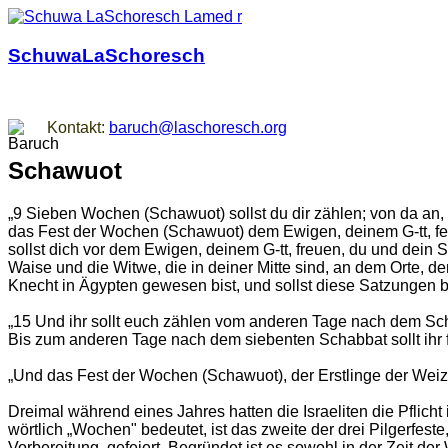
SchuwaLaSchoresch
Zurück zu den Wurzeln
Kontakt:
baruch@laschoresch.org
Schawuot
„9 Sieben Wochen (Schawuot) sollst du dir zählen; von da an,
das Fest der Wochen (Schawuot) dem Ewigen, deinem G-tt, feie
sollst dich vor dem Ewigen, deinem G-tt, freuen, du und dein 
Waise und die Witwe, die in deiner Mitte sind, an dem Orte, 
Knecht in Ägypten gewesen bist, und sollst diese Satzungen 
„15 Und ihr sollt euch zählen vom anderen Tage nach dem Sch
Bis zum anderen Tage nach dem siebenten Schabbat sollt ihr f
„Und das Fest der Wochen (Schawuot), der Erstlinge der Weiz
Dreimal während eines Jahres hatten die Israeliten die Pfli
wörtlich „Wochen" bedeutet, ist das zweite der drei Pilger
Vorbereitung, gefeiert. Begründet ist es sowohl in der Zeit 