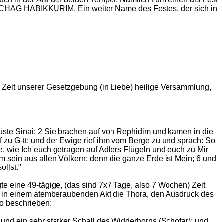
CHAG HABIKKURIM. Ein weiter Name des Festes, der sich in
, Zeit unserer Gesetzgebung (in Liebe) heilige Versammlung,
üste Sinai: 2 Sie brachen auf von Rephidim und kamen in die
f zu G-tt; und der Ewige rief ihm vom Berge zu und sprach: So
, wie Ich euch getragen auf Adlers Flügeln und euch zu Mir
m sein aus allen Völkern; denn die ganze Erde ist Mein; 6 und
ollst."
e eine 49-tägige, (das sind 7x7 Tage, also 7 Wochen) Zeit
ag in einem atemberaubenden Akt die Thora, den Ausdruck des
so beschrieben:
nd ein sehr starker Schall des Widderhorns (Schofar); und