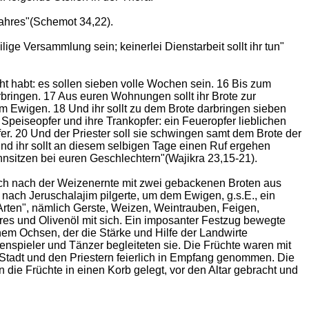
Jahres"(Schemot 34,22).
ge Versammlung sein; keinerlei Dienstarbeit sollt ihr tun"
 habt: es sollen sieben volle Wochen sein. 16 Bis zum
bringen. 17 Aus euren Wohnungen sollt ihr Brote zur
m Ewigen. 18 Und ihr sollt zu dem Brote darbringen sieben
Speiseopfer und ihre Trankopfer: ein Feueropfer lieblichen
. 20 Und der Priester soll sie schwingen samt dem Brote der
nd ihr sollt an diesem selbigen Tage einen Ruf ergehen
ohnsitzen bei euren Geschlechtern"(Wajikra 23,15-21).
 sich nach der Weizenernte mit zwei gebackenen Broten aus
, nach Jeruschalajim pilgerte, um dem Ewigen, g.s.E., ein
rten", nämlich Gerste, Weizen, Weintrauben, Feigen,
res und Olivenöl mit sich. Ein imposanter Festzug bewegte
nem Ochsen, der die Stärke und Hilfe der Landwirte
nspieler und Tänzer begleiteten sie. Die Früchte waren mit
adt und den Priestern feierlich in Empfang genommen. Die
 die Früchte in einen Korb gelegt, vor den Altar gebracht und