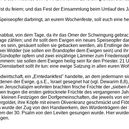
llst du feiern; und das Fest der Einsammlung beim Umlauf des 
iseopfer darbringt, an eurem Wochenfeste, soll euch eine heili
abbat, von dem Tage, da ihr das Omer der Schwingung gebracht
age zählen; und ihr sollt dem Ewigen ein neues Speiseopfer dar
s sein, gesäuert sollen sie gebacken werden, als Erstlinge de
i Widder (sie sollen ein Brandopfer dem Ewigen sein) und ihr 
ündopfer opfern und zwei einjährige Lämmer zum Friedensopfer
mern: sie sollen dem Ewigen heilig sein für den Priester. 21 U
 Dienstarbeit sollt ihr tun: eine ewige Satzung in allen euren W
Landwirtschaft, ein „Erntedankfest" handelte, an dem jedermann
denen der Ewige, g.s.E., Israel gesegnet hat (vgl. Dewarim 8,8)
 Jeruschalajim wohnten brachten frische Früchte der „sieben A
amen trugen die ersten getrocknete Früchte des vergangenen Jah
n kleinen Festzügen der Dorfgemeinschaften, die jeweils von ei
rgoldet, ihre Köpfe mit einem Olivenkranz geschmückt und Flöte
wurde der Zug von den Handwerkern, den Würdenträgern der St
 dem der 30. Psalm von den Leviten gesungen wurde. Hier wurden
ngen.