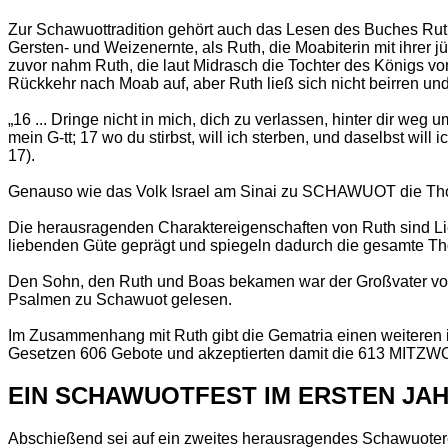
Zur Schawuottradition gehört auch das Lesen des Buches Ruth
Gersten- und Weizenernte, als Ruth, die Moabiterin mit ihrer 
zuvor nahm Ruth, die laut Midrasch die Tochter des Königs von
Rückkehr nach Moab auf, aber Ruth ließ sich nicht beirren und
„16 ... Dringe nicht in mich, dich zu verlassen, hinter dir weg 
mein G-tt; 17 wo du stirbst, will ich sterben, und daselbst wil
17).
Genauso wie das Volk Israel am Sinai zu SCHAWUOT die Thora
Die herausragenden Charaktereigenschaften von Ruth sin
liebenden Güte geprägt und spiegeln dadurch die gesamte Th
Den Sohn, den Ruth und Boas bekamen war der Großvater 
Psalmen zu Schawuot gelesen.
Im Zusammenhang mit Ruth gibt die Gematria einen weiteren in
Gesetzen 606 Gebote und akzeptierten damit die 613 MITZWOT
EIN SCHAWUOTFEST IM ERSTEN JA
Abschießend sei auf ein zweites herausragendes Schawuoter