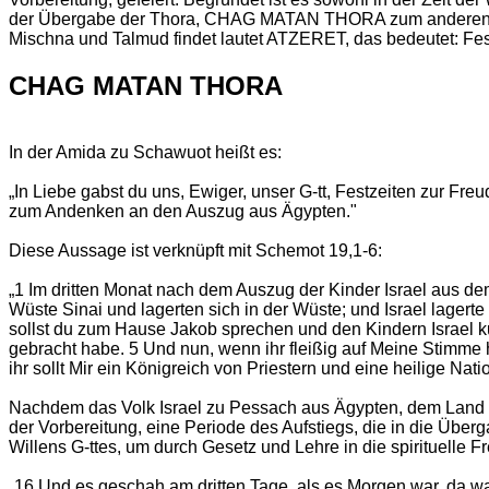
der Übergabe der Thora, CHAG MATAN THORA zum anderen al
Mischna und Talmud findet lautet ATZERET, das bedeutet: Fe
CHAG MATAN THORA
In der Amida zu Schawuot heißt es:
„In Liebe gabst du uns, Ewiger, unser G-tt, Festzeiten zur F
zum Andenken an den Auszug aus Ägypten."
Diese Aussage ist verknüpft mit Schemot 19,1-6:
„1 Im dritten Monat nach dem Auszug der Kinder Israel aus d
Wüste Sinai und lagerten sich in der Wüste; und Israel lager
sollst du zum Hause Jakob sprechen und den Kindern Israel ku
gebracht habe. 5 Und nun, wenn ihr fleißig auf Meine Stimme 
ihr sollt Mir ein Königreich von Priestern und eine heilige Nati
Nachdem das Volk Israel zu Pessach aus Ägypten, dem Land der
der Vorbereitung, eine Periode des Aufstiegs, die in die Übe
Willens G-ttes, um durch Gesetz und Lehre in die spirituelle 
„16 Und es geschah am dritten Tage, als es Morgen war, da w