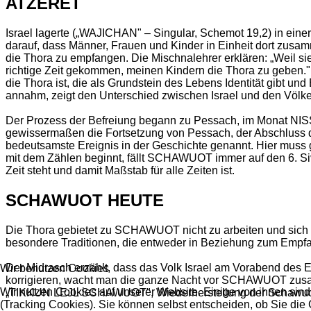
ATZERET
Israel lagerte („WAJICHAN" – Singular, Schemot 19,2) in eine
darauf, dass Männer, Frauen und Kinder in Einheit dort zusam
die Thora zu empfangen. Die Mischnalehrer erklären: „Weil sie s
richtige Zeit gekommen, meinen Kindern die Thora zu geben."
die Thora ist, die als Grundstein des Lebens Identität gibt und 
annahm, zeigt den Unterschied zwischen Israel und den Völ
Der Prozess der Befreiung begann zu Pessach, im Monat N
gewissermaßen die Fortsetzung von Pessach, der Abschluss de
bedeutsamste Ereignis in der Geschichte genannt. Hier muss
mit dem Zählen beginnt, fällt SCHAWUOT immer auf den 6. Siva
Zeit steht und damit Maßstab für alle Zeiten ist.
SCHAWUOT HEUTE
Die Thora gebietet zu SCHAWUOT nicht zu arbeiten und sich z
besondere Traditionen, die entweder in Beziehung zum Emp
Der Midrasch erzählt, dass das Volk Israel am Vorabend des
Wir benutzen Cookies
korrigieren, wacht man die ganze Nacht vor SCHAWUOT zusam
Wir nutzen Cookies auf unserer Website. Einige von ihnen sind
„TIKKUN LEJL SCHAWUOT", Wiederherstellung der Schawuo
(Tracking Cookies). Sie können selbst entscheiden, ob Sie die