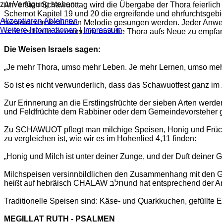
zur Verfügung stehen.
Am ersten Schawuottag wird die Übergabe der Thora feierlich 
Schemot Kapitel 19 und 20 die ergreifende und ehrfurchtsgeb
Akzeptieren
Ablehnen
besonderen festlichen Melodie gesungen werden. Jeder Anwes
Weitere Informationen
|
Impressum
schloss heute zu erneuern und die Thora aufs Neue zu empfa
Die Weisen Israels sagen:
„Je mehr Thora, umso mehr Leben. Je mehr Lernen, umso meh
So ist es nicht verwunderlich, dass das Schawuotfest ganz im
Zur Erinnerung an die Erstlingsfrüchte der sieben Arten wer
und Feldfrüchte dem Rabbiner oder dem Gemeindevorsteher 
Zu SCHAWUOT pflegt man milchige Speisen, Honig und Früchte,
zu vergleichen ist, wie wir es im Hohenlied 4,11 finden:
„Honig und Milch ist unter deiner Zunge, und der Duft deiner
Milchspeisen versinnbildlichen den Zusammenhang mit den Ge
heißt auf hebräisch CHALAW חלבund 
Traditionelle Speisen sind: Käse- und Quarkkuchen, gefüllte E
MEGILLAT RUTH - PSALMEN