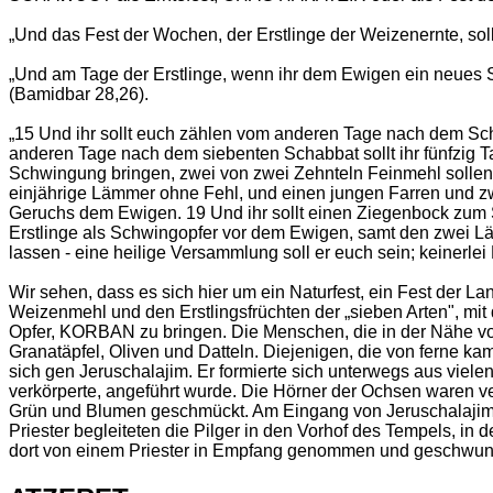
„Und das Fest der Wochen, der Erstlinge der Weizenernte, so
„Und am Tage der Erstlinge, wenn ihr dem Ewigen ein neues Spe
(Bamidbar 28,26).
„15 Und ihr sollt euch zählen vom anderen Tage nach dem Sch
anderen Tage nach dem siebenten Schabbat sollt ihr fünfzig T
Schwingung bringen, zwei von zwei Zehnteln Feinmehl sollen e
einjährige Lämmer ohne Fehl, und einen jungen Farren und zwe
Geruchs dem Ewigen. 19 Und ihr sollt einen Ziegenbock zum S
Erstlinge als Schwingopfer vor dem Ewigen, samt den zwei Läm
lassen - eine heilige Versammlung soll er euch sein; keinerlei
Wir sehen, dass es sich hier um ein Naturfest, ein Fest der 
Weizenmehl und den Erstlingsfrüchten der „sieben Arten", mit 
Opfer, KORBAN zu bringen. Die Menschen, die in der Nähe von
Granatäpfel, Oliven und Datteln. Diejenigen, die von ferne k
sich gen Jeruschalajim. Er formierte sich unterwegs aus viele
verkörperte, angeführt wurde. Die Hörner der Ochsen waren ve
Grün und Blumen geschmückt. Am Eingang von Jeruschalajim 
Priester begleiteten die Pilger in den Vorhof des Tempels, in
dort von einem Priester in Empfang genommen und geschwu