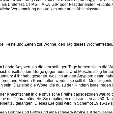
s Erntefest, CHAG HAKATZIR oder Fest der ersten Früchte, 
stliche Versammlung des Volkes oder auch Abschlusstag.
reude, Feste und Zeiten zur Wonne, den Tag dieses Wochenfestes
em Lande Ägypten, an diesem selbigen Tage kamen sie in die W
te sich daselbst dem Berge gegenüber. 3 Und Mosche stieg hinau
ndtun: 4 Ihr habt gesehen, was Ich an den Ägyptern getan habe
hören und Meinen Bund halten werdet, so sollt ihr Mein Eigentu
on sein. Das sind die Worte, die du zu den Kindern Israel reden s
 Knechtschaft in die physische Freiheit ausgezogen war, folgt
rgabe der Thora mündete. So empfingen die Israeliten am 50. T
Freiheit zu gelangen. Dieses Ereignis wird in Schemot 19,16-19 
aren Donner und Blitze und eine schwere Wolke auf dem Berge u