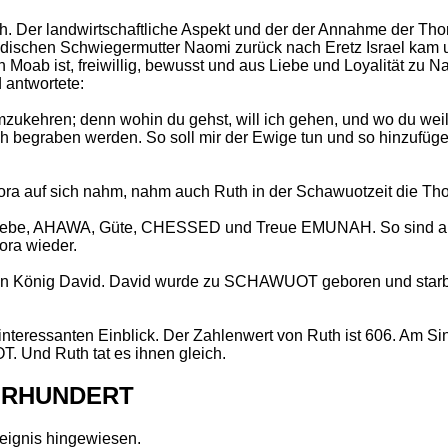
. Der landwirtschaftliche Aspekt und der der Annahme der Thor
jüdischen Schwiegermutter Naomi zurück nach Eretz Israel kam u
 Moab ist, freiwillig, bewusst und aus Liebe und Loyalität zu 
 antwortete:
umzukehren; denn wohin du gehst, will ich gehen, und wo du weilst,
l ich begraben werden. So soll mir der Ewige tun und so hinzufüg
 auf sich nahm, nahm auch Ruth in der Schawuotzeit die Thor
d Liebe, AHAWA, Güte, CHESSED und Treue EMUNAH. So sind
ora wieder.
von König David. David wurde zu SCHAWUOT geboren und sta
teressanten Einblick. Der Zahlenwert von Ruth ist 606. Am Sinai
. Und Ruth tat es ihnen gleich.
HRHUNDERT
eignis hingewiesen.