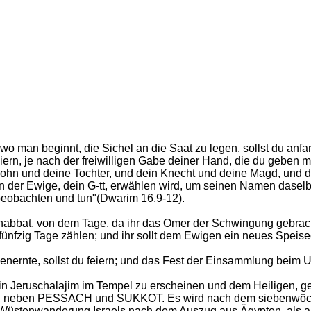
 wo man beginnt, die Sichel an die Saat zu legen, sollst du an
rn, je nach der freiwilligen Gabe deiner Hand, die du geben ma
Sohn und deine Tochter, und dein Knecht und deine Magd, und der
den der Ewige, dein G-tt, erwählen wird, um seinen Namen dasel
beobachten und tun"(Dwarim 16,9-12).
abbat, von dem Tage, da ihr das Omer der Schwingung gebracht
ünfzig Tage zählen; und ihr sollt dem Ewigen ein neues Speiseo
enernte, sollst du feiern; und das Fest der Einsammlung beim 
cht in Jeruschalajim im Tempel zu erscheinen und dem Heiligen
feste, neben PESSACH und SUKKOT. Es wird nach dem siebenwöc
der Wüstenwanderung Israels nach dem Auszug aus Ägypten, als 