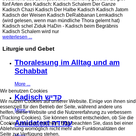
fünf Arten des Kadisch: Kadisch Schalem Der Ganze
Kadisch Chazi Kadisch Der Halbe Kadisch Kadisch Jatom
Kadisch der Weisen Kadisch DeRabbanan Lernkadisch
(wird gelesen, wenn man mündliche Thora gelernt hat)
Kadisch schel Ziduk HaDin - Kadisch beim Begräbnis
Kadisch Schalem wird nur
weiterlesen ...
Liturgie und Gebet
Thoralesung im Alltag und am
Schabbat
More ...
Wir benutzen Cookies
Kadisch קדיש
Wir nutzen Cookies auf unserer Website. Einige von ihnen sind
essenziell für den Betrieb der Seite, während andere uns
More ...
helfen, diese Website und die Nutzererfahrung zu verbessern
(Tracking Cookies). Sie können selbst entscheiden, ob Sie die
Amidatext עמידה
Cookies zulassen möchten. Bitte beachten Sie, dass bei einer
Ablehnung womöglich nicht mehr alle Funktionalitäten der
Seite zur Verfügung stehen.
More ...