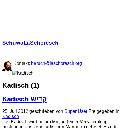
SchuwaLaSchoresch
Zurück zu den Wurzeln
Kontakt:
baruch@laschoresch.org
Kadisch (1)
Kadisch קדיש
25. Juli 2012
geschrieben von
Super User
Freigegeben in
Kadisch
Der Kadisch wird nur im Minjan (einer Versammlung
bestehend aus zehn jüdischen Männern) gebetet. Es gibt