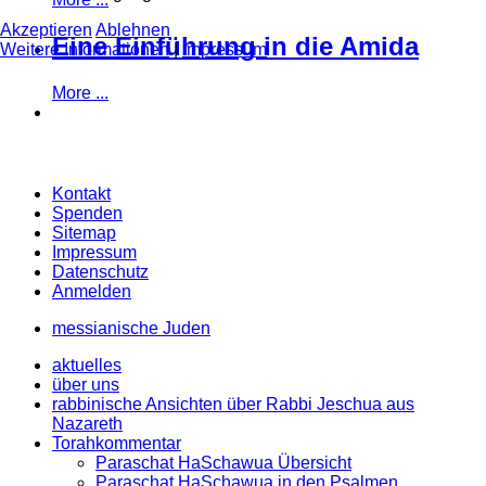
Akzeptieren
Ablehnen
Eine Einführung in die Amida
Weitere Informationen
|
Impressum
More ...
Kontakt
Spenden
Sitemap
Impressum
Datenschutz
Anmelden
messianische Juden
aktuelles
über uns
rabbinische Ansichten über Rabbi Jeschua aus
Nazareth
Torahkommentar
Paraschat HaSchawua Übersicht
Paraschat HaSchawua in den Psalmen