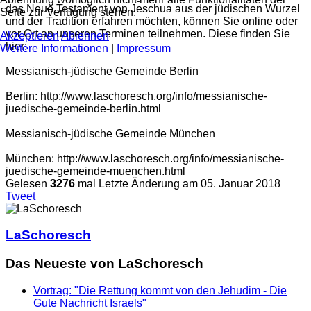
das Neue Testament von Jeschua aus der jüdischen Wurzel
Seite zur Verfügung stehen.
und der Tradition erfahren möchten, können Sie online oder
vor Ort an unseren Terminen teilnehmen. Diese finden Sie
Akzeptieren
Ablehnen
hier:
Weitere Informationen
|
Impressum
Messianisch-jüdische Gemeinde Berlin
Berlin: http://www.laschoresch.org/info/messianische-
juedische-gemeinde-berlin.html
Messianisch-jüdische Gemeinde München
München: http://www.laschoresch.org/info/messianische-
juedische-gemeinde-muenchen.html
Gelesen
3276
mal
Letzte Änderung am 05. Januar 2018
Tweet
LaSchoresch
Das Neueste von LaSchoresch
Vortrag: "Die Rettung kommt von den Jehudim - Die
Gute Nachricht Israels"