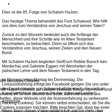
Dies ist die 85. Folge von Schalom HaJom.
Das heutige Thema behandelt das Fest Schawuot. Wie hilft
uns dies zum Verständnis von Jeschua und seinen Taten?
Zurück zu den Wurzeln bedeutet auch die Anfänge der
Menschheit und ihre Schritte wie im Alten Testament
beschrieben, zu betrachten. Denn so öffnet sich das
Verständnis von Jeschua, seinen Zielen und den Neuen
Bund.
Mit Schalom HaJom begleiten Sie/Euch Rebbe Baruch ben
Mordechai und Gabriele Eggerz mit Weisheiten der
jüdischen Lehre und dem Neuen Testament in den Tag.
Im Moment jeden Montag bis Donnerstag. Die
Wir benutzen Cookies
Liveausstrahlung erfolgt bei Facebook (pingen Sie uns unter
der Facebookseite von Schuwa LaSchoresch, die auch im
Wir nutzen Cookies auf unserer Website. Einige von ihnen sind
Kanal verlinkt ist an, wenn Sie live dabei sein wollen).
essenziell für den Betrieb der Seite, während andere uns
helfen, diese Website und die Nutzererfahrung zu verbessern
########
(Tracking Cookies). Sie können selbst entscheiden, ob Sie die
Cookies zulassen möchten. Bitte beachten Sie, dass bei einer
Wenn Ihnen dieses Video gefallen hat und Sie mehr über
Ablehnung womöglich nicht mehr alle Funktionalitäten der