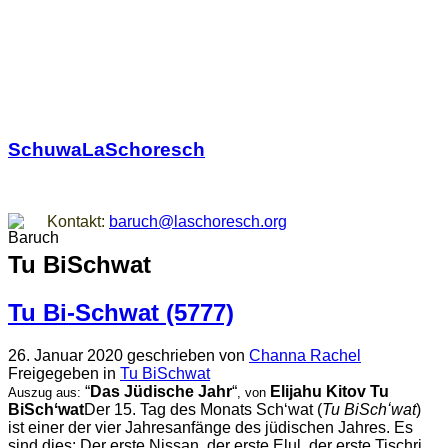
SchuwaLaSchoresch
Zurück zu den Wurzeln
Kontakt:
baruch@laschoresch.org
Tu BiSchwat
Tu Bi-Schwat (5777)
26. Januar 2020
geschrieben von
Channa Rachel
Freigegeben in
Tu BiSchwat
“
Das Jüdische Jahr
“
Elijahu Kitov
Tu
Auszug aus:
, von
BiSchʻwat
Der 15. Tag des Monats Schʻwat (
Tu BiSchʻwat
)
ist einer der vier Jahresanfänge des jüdischen Jahres. Es
sind dies: Der erste Nissan, der erste Elul, der erste Tischri