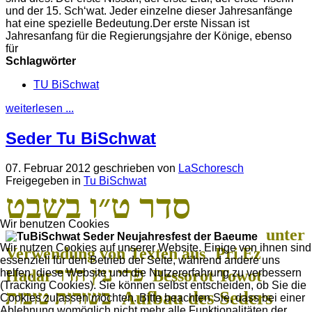
und der 15. Schʻwat. Jeder einzelne dieser Jahresanfänge
hat eine spezielle Bedeutung.Der erste Nissan ist
Jahresanfang für die Regierungsjahre der Könige, ebenso
für
Schlagwörter
TU BiSchwat
weiterlesen ...
Seder Tu BiSchwat
07. Februar 2012
geschrieben von
LaSchoresch
Freigegeben in
Tu BiSchwat
סדר ט״ו בשבט
Wir benutzen Cookies
unter
Wir nutzen Cookies auf unserer Website. Einige von ihnen sind
Verwendung von Texten aus
Pri Ez
essenziell für den Betrieb der Seite, während andere uns
פרי עץ הדר
Hadar
Bessorot Towot
helfen, diese Website und die Nutzererfahrung zu verbessern
(Tracking Cookies). Sie können selbst entscheiden, ob Sie die
בשורות טובות
Aufbau des Seders
Cookies zulassen möchten. Bitte beachten Sie, dass bei einer
Ablehnung womöglich nicht mehr alle Funktionalitäten der