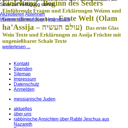
Einleitung
Beginn des Seders
Seite zur Verfügung stehen.
Einführende Fragen und Erklärungen
Weizen und
Akzeptieren
Ablehnen
Erste Welt (Olam
Gerste (Brot / Kuchen)
Weitere Informationen
|
Impressum
ha’Assija –
עולם העשיה
)
Das erste Glas
Wein
Texte und Erklärungen zu Assija
Früchte mit
ungenießbarer Schale
Texte
weiterlesen ...
Kontakt
Spenden
Sitemap
Impressum
Datenschutz
Anmelden
messianische Juden
aktuelles
über uns
rabbinische Ansichten über Rabbi Jeschua aus
Nazareth