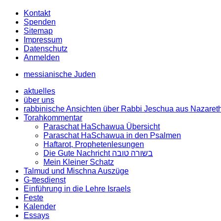
Kontakt
Spenden
Sitemap
Impressum
Datenschutz
Anmelden
messianische Juden
aktuelles
über uns
rabbinische Ansichten über Rabbi Jeschua aus Nazaret
Torahkommentar
Paraschat HaSchawua Übersicht
Paraschat HaSchawua in den Psalmen
Haftarot, Prophetenlesungen
Die Gute Nachricht בשורה טובה
Mein Kleiner Schatz
Talmud und Mischna Auszüge
G-ttesdienst
Einführung in die Lehre Israels
Feste
Kalender
Essays