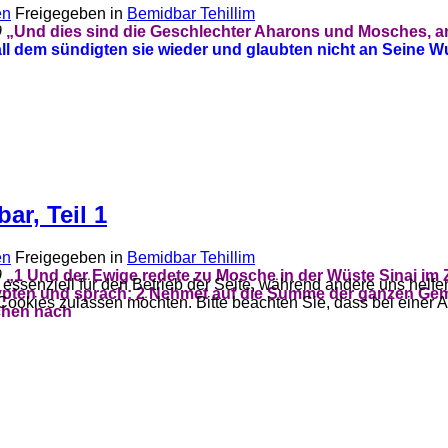
en
Freigegeben in
Bemidbar Tehillim
9
„Und dies sind die Geschlechter Aharons und Mosches, a
ll dem sündigten sie wieder und glaubten nicht an Seine W
ar, Teil 1
en
Freigegeben in
Bemidbar Tehillim
9
„
1 Und der Ewige redete zu Mosche in der Wüste Sinai im
 essenziell für den Betrieb der Seite, während andere uns helf
ypten und sprach:
2 Nehmet auf die Summe der ganzen Geme
 Cookies zulassen möchten. Bitte beachten Sie, dass bei einer 
ichen nach