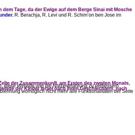
n dem Tage, da der Ewige auf dem Berge Sinai mit Mosche
under.
R. Berachja, R. Levi und R. Schim’on ben Jose im
 Zelte der Zusammenkunft, am Ersten des zweiten Monats,
en, diese Website und die Nutzererfahrung zu verbessern
inde der Kinder Israel nach ihren Geschlechtern, nach
Ablehnung womöglich nicht mehr alle Funktionalitäten der Seite