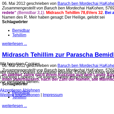
06. Mai 2012
geschrieben von
Baruch ben Mordechai HaKoh
Zusammengestellt von Baruch ben Mordechai HaKohen, 576
redete“
(Bemidbar 3,1).
Midrasch Tehillim 78,6
Vers 32
.
Bei a
Namen des R. Meir haben gesagt: Der Heilige, gelobt sei
Schlagwörter
Bemidbar
Tehillim
weiterlesen ...
Midrasch Tehillim zur Parascha Bemidb
Wir benutzen Cookies
06. Mai 2012
geschrieben von
Baruch ben Mordechai HaKoh
Zusammengestellt von Baruch ben Mordechai HaKohen, 576
Wir nutzen Cookies auf unserer Website. Einige von ihnen sind
im zweiten Jahre nach ihrem Auszuge aus dem Lande Äg
(Tracking Cookies). Sie können selbst entscheiden, ob Sie die
ihren Vaterhäusern, nach der Zahl der Namen, alle Männl
zur Verfügung stehen.
Schlagwörter
Akzeptieren
Ablehnen
Bemidbar
Weitere Informationen
|
Impressum
Tehillim
weiterlesen ...