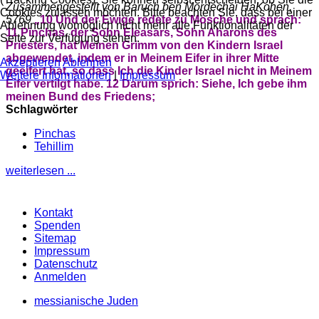
Zusammengestellt von Baruch ben Mordechai HaKohen,
Cookies zulassen möchten. Bitte beachten Sie, dass bei einer
5769
„10 Und der Ewige redete zu Mosche und sprach:
Ablehnung womöglich nicht mehr alle Funktionalitäten der
11 Pinchas, der Sohn Eleasars, Sohn Aharons des
Seite zur Verfügung stehen.
Priesters, hat Meinen Grimm von den Kindern Israel
abgewendet, indem er in Meinem Eifer in ihrer Mitte
Akzeptieren
Ablehnen
geeifert hat, so dass Ich die Kinder Israel nicht in Meinem
Weitere Informationen
|
Impressum
Eifer vertilgt habe. 12 Darum sprich: Siehe, Ich gebe ihm
meinen Bund des Friedens;
Schlagwörter
Pinchas
Tehillim
weiterlesen ...
Kontakt
Spenden
Sitemap
Impressum
Datenschutz
Anmelden
messianische Juden