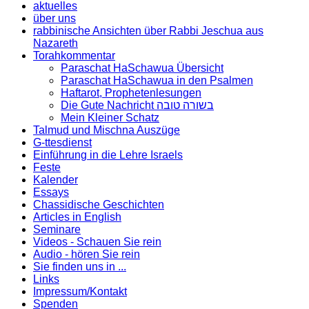
aktuelles
über uns
rabbinische Ansichten über Rabbi Jeschua aus
Nazareth
Torahkommentar
Paraschat HaSchawua Übersicht
Paraschat HaSchawua in den Psalmen
Haftarot, Prophetenlesungen
Die Gute Nachricht בשורה טובה
Mein Kleiner Schatz
Talmud und Mischna Auszüge
G-ttesdienst
Einführung in die Lehre Israels
Feste
Kalender
Essays
Chassidische Geschichten
Articles in English
Seminare
Videos - Schauen Sie rein
Audio - hören Sie rein
Sie finden uns in ...
Links
Impressum/Kontakt
Spenden