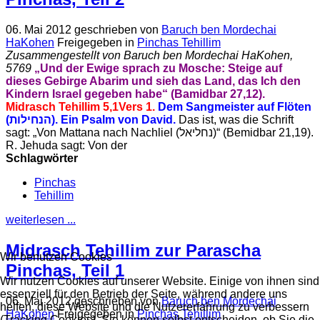
06. Mai 2012
geschrieben von
Baruch ben Mordechai
HaKohen
Freigegeben in
Pinchas Tehillim
Zusammengestellt von Baruch ben Mordechai HaKohen,
5769
„Und der Ewige sprach zu Mosche: Steige auf
dieses Gebirge Abarim und sieh das Land, das Ich den
Kindern Israel gegeben habe“ (Bamidbar 27,12).
Midrasch Tehillim 5,1
Vers 1.
Dem Sangmeister auf Flöten
(הנחילות). Ein Psalm von David.
Das ist, was die Schrift
sagt: „Von Mattana nach Nachliel (נחליאל)“ (Bemidbar 21,19).
R. Jehuda sagt: Von der
Schlagwörter
Pinchas
Tehillim
weiterlesen ...
Midrasch Tehillim zur Parascha
Wir benutzen Cookies
Pinchas, Teil 1
Wir nutzen Cookies auf unserer Website. Einige von ihnen sind
essenziell für den Betrieb der Seite, während andere uns
06. Mai 2012
geschrieben von
Baruch ben Mordechai
helfen, diese Website und die Nutzererfahrung zu verbessern
HaKohen
Freigegeben in
Pinchas Tehillim
(Tracking Cookies). Sie können selbst entscheiden, ob Sie die