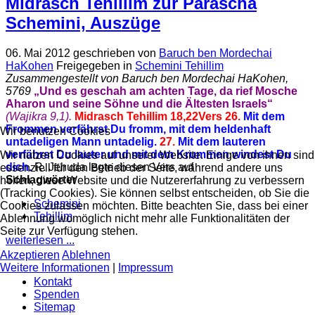
Midrasch Tehillim zur Parascha
Schemini, Auszüge
06. Mai 2012
geschrieben von
Baruch ben Mordechai
HaKohen
Freigegeben in
Schemini Tehillim
Zusammengestellt von Baruch ben Mordechai HaKohen,
5769
„Und es geschah am achten Tage, da rief Mosche
Aharon und seine Söhne und die Ältesten Israels“
(Wajikra 9,1).
Midrasch Tehillim 18,22
Vers 26.
Mit dem
Frommen verfährst Du fromm, mit dem heldenhaft
Wir benutzen Cookies
untadeligen Mann untadelig.
27.
Mit dem lauteren
verfährst Du lauter und mit dem Krummen windest Du
Wir nutzen Cookies auf unserer Website. Einige von ihnen sind
dich.
R. Jehuda legte diesen Vers auf
essenziell für den Betrieb der Seite, während andere uns
Schlagwörter
helfen, diese Website und die Nutzererfahrung zu verbessern
(Tracking Cookies). Sie können selbst entscheiden, ob Sie die
Schemini
Cookies zulassen möchten. Bitte beachten Sie, dass bei einer
Tehillim
Ablehnung womöglich nicht mehr alle Funktionalitäten der
Seite zur Verfügung stehen.
weiterlesen ...
Akzeptieren
Ablehnen
Weitere Informationen
|
Impressum
Kontakt
Spenden
Sitemap