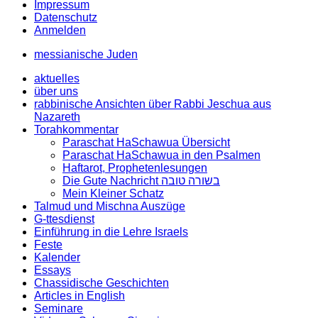
Impressum
Datenschutz
Anmelden
messianische Juden
aktuelles
über uns
rabbinische Ansichten über Rabbi Jeschua aus
Nazareth
Torahkommentar
Paraschat HaSchawua Übersicht
Paraschat HaSchawua in den Psalmen
Haftarot, Prophetenlesungen
Die Gute Nachricht בשורה טובה
Mein Kleiner Schatz
Talmud und Mischna Auszüge
G-ttesdienst
Einführung in die Lehre Israels
Feste
Kalender
Essays
Chassidische Geschichten
Articles in English
Seminare