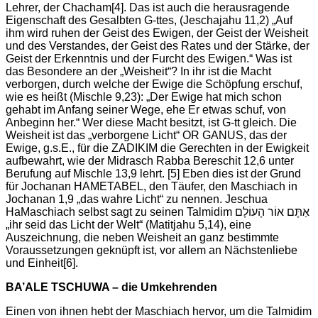
Lehrer, der Chacham
[4]. Das ist auch die herausragende
Eigenschaft des Gesalbten G-ttes, (Jeschajahu 11,2) „Auf
ihm wird ruhen der Geist des Ewigen, der Geist der Weisheit
und des Verstandes, der Geist des Rates und der Stärke, der
Geist der Erkenntnis und der Furcht des Ewigen.“ Was ist
das Besondere an der „Weisheit“? In ihr ist die Macht
verborgen, durch welche der Ewige die Schöpfung erschuf,
wie es heißt (Mischle 9,23): „Der Ewige hat mich schon
gehabt im Anfang seiner Wege, ehe Er etwas schuf, von
Anbeginn her.“ Wer diese Macht besitzt, ist G-tt gleich. Die
Weisheit ist das „verborgene Licht“ OR GANUS, das der
Ewige, g.s.E., für die ZADIKIM die Gerechten in der Ewigkeit
aufbewahrt, wie der Midrasch Rabba Bereschit 12,6 unter
Berufung auf Mischle 13,9 lehrt.
[5] Eben dies ist der Grund
für Jochanan HAMETABEL, den Täufer, den Maschiach in
Jochanan 1,9 „das wahre Licht“ zu nennen. Jeschua
HaMaschiach selbst sagt zu seinen Talmidim אַתֶּם אוֹר הָעוֹלָם
„ihr seid das Licht der Welt“ (Matitjahu 5,14), eine
Auszeichnung, die neben Weisheit an ganz bestimmte
Voraussetzungen geknüpft ist, vor allem an Nächstenliebe
und Einheit
[6].
BA’ALE TSCHUWA – die Umkehrenden
Einen von ihnen hebt der Maschiach hervor, um die Talmidim