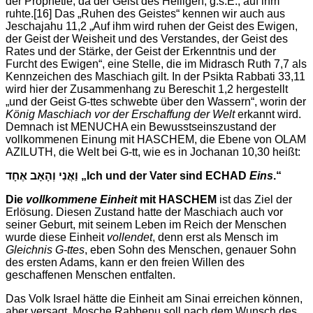
der Prophetie, da der Geist des Heiligen, g.s.E., auf ihm
ruhte.
[16] Das „Ruhen des Geistes“ kennen wir auch aus
Jeschajahu 11,2 „Auf ihm wird ruhen der Geist des Ewigen,
der Geist der Weisheit und des Verstandes, der Geist des
Rates und der Stärke, der Geist der Erkenntnis und der
Furcht des Ewigen“, eine Stelle, die im Midrasch Ruth 7,7 als
Kennzeichen des Maschiach gilt. In der Psikta Rabbati 33,11
wird hier der Zusammenhang zu Bereschit 1,2 hergestellt
„und der Geist G-ttes schwebte über den Wassern“, worin der
König
Maschiach
vor der Erschaffung der Welt
erkannt wird.
Demnach ist MENUCHA ein Bewusstseinszustand der
vollkommenen Einung mit HASCHEM, die Ebene von OLAM
AZILUTH, die Welt bei G-tt, wie es in Jochanan 10,30 heißt:
וַאֲנִי וְהָאָב אֶחָד
„Ich und der Vater sind ECHAD
Eins
.“
Die
vollkommene
Einheit
mit HASCHEM
ist das Ziel der
Erlösung. Diesen Zustand hatte der Maschiach auch vor
seiner Geburt, mit seinem Leben im Reich der Menschen
wurde diese Einheit
vollendet
, denn erst als Mensch im
Gleichnis G-ttes
, eben Sohn des Menschen, genauer Sohn
des ersten Adams, kann er den freien Willen des
geschaffenen Menschen entfalten.
Das Volk Israel hätte die Einheit am Sinai erreichen können,
aber versagt. Mosche Rabbenu soll nach dem Wunsch des