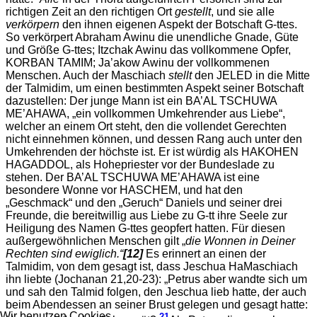
richtigen Zeit an den richtigen Ort
gestellt
, und sie alle
verkörpern
den ihnen eigenen Aspekt der Botschaft G-ttes.
So verkörpert Abraham Awinu die unendliche Gnade, Güte
und Größe G-ttes; Itzchak Awinu das vollkommene Opfer,
KORBAN TAMIM; Ja’akow Awinu der vollkommenen
Menschen. Auch der Maschiach
stellt
den JELED in die Mitte
der Talmidim, um einen bestimmten Aspekt seiner Botschaft
dazustellen: Der junge Mann ist ein BA’AL TSCHUWA
ME’AHAWA, „ein vollkommen Umkehrender aus Liebe“,
welcher an einem Ort steht, den die vollendet Gerechten
nicht einnehmen können, und dessen Rang auch unter den
Umkehrenden der höchste ist. Er ist würdig als HAKOHEN
HAGADDOL, als Hohepriester vor der Bundeslade zu
stehen. Der BA’AL TSCHUWA ME’AHAWA ist eine
besondere Wonne vor HASCHEM, und hat den
„Geschmack“ und den „Geruch“ Daniels und seiner drei
Freunde, die bereitwillig aus Liebe zu G-tt ihre Seele zur
Heiligung des Namen G-ttes geopfert hatten. Für diesen
außergewöhnlichen Menschen gilt „
die Wonnen in Deiner
Rechten sind ewiglich.“
[12]
Es erinnert an einen der
Talmidim, von dem gesagt ist, dass Jeschua HaMaschiach
ihn liebte (Jochanan 21,20-23): „Petrus aber wandte sich um
und sah den Talmid folgen, den Jeschua lieb hatte, der auch
beim Abendessen an seiner Brust gelegen und gesagt hatte:
Wir benutzen Cookies
21