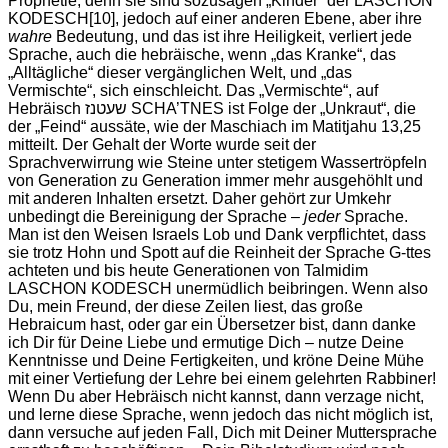
Prophetie, denn sie sind sozusagen „Kinder“ der LASCHON
KODESCH
[10], jedoch auf einer anderen Ebene, aber ihre
wahre
Bedeutung, und das ist ihre Heiligkeit, verliert jede
Sprache, auch die hebräische, wenn „das Kranke“, das
„Alltägliche“ dieser vergänglichen Welt, und „das
Vermischte“, sich einschleicht. Das „Vermischte“, auf
Hebräisch שעטנז SCHA’TNES ist Folge der „Unkraut“, die
der „Feind“ aussäte, wie der Maschiach im Matitjahu 13,25
mitteilt. Der Gehalt der Worte wurde seit der
Sprachverwirrung wie Steine unter stetigem Wassertröpfeln
von Generation zu Generation immer mehr ausgehöhlt und
mit anderen Inhalten ersetzt. Daher gehört zur Umkehr
unbedingt die Bereinigung der Sprache –
jeder
Sprache.
Man ist den Weisen Israels Lob und Dank verpflichtet, dass
sie trotz Hohn und Spott auf die Reinheit der Sprache G-ttes
achteten und bis heute Generationen von Talmidim
LASCHON KODESCH unermüdlich beibringen. Wenn also
Du, mein Freund, der diese Zeilen liest, das große
Hebraicum hast, oder gar ein Übersetzer bist, dann danke
ich Dir für Deine Liebe und ermutige Dich – nutze Deine
Kenntnisse und Deine Fertigkeiten, und kröne Deine Mühe
mit einer Vertiefung der Lehre bei einem gelehrten Rabbiner!
Wenn Du aber Hebräisch nicht kannst, dann verzage nicht,
und lerne diese Sprache, wenn jedoch das nicht möglich ist,
dann versuche auf jeden Fall, Dich mit Deiner Muttersprache