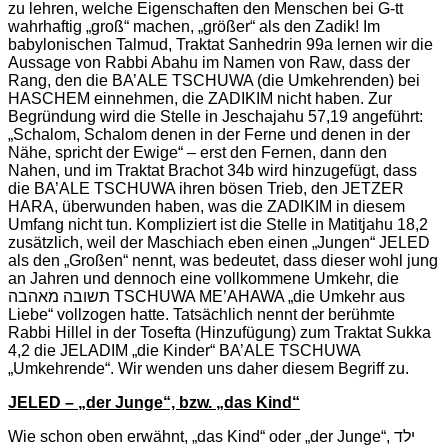
zu lehren, welche Eigenschaften den Menschen bei G-tt
wahrhaftig „groß“ machen, „größer“ als den Zadik! Im
babylonischen Talmud, Traktat Sanhedrin 99a lernen wir die
Aussage von Rabbi Abahu im Namen von Raw, dass der
Rang, den die BA’ALE TSCHUWA (die Umkehrenden) bei
HASCHEM einnehmen, die ZADIKIM nicht haben. Zur
Begründung wird die Stelle in Jeschajahu 57,19 angeführt:
„Schalom, Schalom denen in der Ferne und denen in der
Nähe, spricht der Ewige“ – erst den Fernen, dann den
Nahen, und im Traktat Brachot 34b wird hinzugefügt, dass
die BA’ALE TSCHUWA ihren bösen Trieb, den JETZER
HARA, überwunden haben, was die ZADIKIM in diesem
Umfang nicht tun. Kompliziert ist die Stelle in Matitjahu 18,2
zusätzlich, weil der Maschiach eben einen „Jungen“ JELED
als den „Großen“ nennt, was bedeutet, dass dieser wohl jung
an Jahren und dennoch eine vollkommene Umkehr, die
תשובה מאהבה TSCHUWA ME’AHAWA „die Umkehr aus
Liebe“ vollzogen hatte. Tatsächlich nennt der berühmte
Rabbi Hillel in der Tosefta (Hinzufügung) zum Traktat Sukka
4,2 die JELADIM „die Kinder“ BA’ALE TSCHUWA
„Umkehrende“. Wir wenden uns daher diesem Begriff zu.
JELED – „der Junge“, bzw. „das Kind“
Wie schon oben erwähnt, „das Kind“ oder „der Junge“, ילד