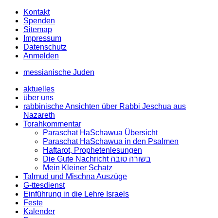
Kontakt
Spenden
Sitemap
Impressum
Datenschutz
Anmelden
messianische Juden
aktuelles
über uns
rabbinische Ansichten über Rabbi Jeschua aus
Nazareth
Torahkommentar
Paraschat HaSchawua Übersicht
Paraschat HaSchawua in den Psalmen
Haftarot, Prophetenlesungen
Die Gute Nachricht בשורה טובה
Mein Kleiner Schatz
Talmud und Mischna Auszüge
G-ttesdienst
Einführung in die Lehre Israels
Feste
Kalender