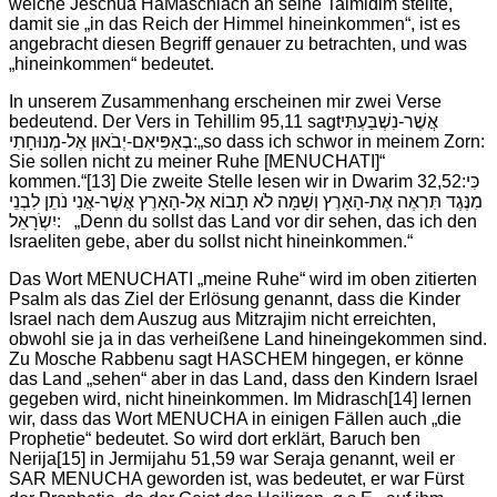
welche Jeschua HaMaschiach an seine Talmidim stellte,
damit sie „in das Reich der Himmel hineinkommen“, ist es
angebracht diesen Begriff genauer zu betrachten, und was
„hineinkommen“ bedeutet.
In unserem Zusammenhang erscheinen mir zwei Verse
bedeutend. Der Vers in Tehillim 95,11 sagtאֲשֶׁר-נִשְׁבַּעְתִּי
בְאַפִּיאִם-יְבֹאוּן אֶל-מְנוּחָתִי:„so dass ich schwor in meinem Zorn:
Sie sollen nicht zu meiner Ruhe [MENUCHATI]“
kommen.“
[13] Die zweite Stelle lesen wir in Dwarim 32,52:כִּי
מִנֶּגֶד תִּרְאֶה אֶת-הָאָרֶץ וְשָׁמָּה לֹא תָבוֹא אֶל-הָאָרֶץ אֲשֶׁר-אֲנִי נֹתֵן לִבְנֵי
יִשְֹרָאֵל: „Denn du sollst das Land vor dir sehen, das ich den
Israeliten gebe, aber du sollst nicht hineinkommen.“
Das Wort MENUCHATI „meine Ruhe“ wird im oben zitierten
Psalm als das Ziel der Erlösung genannt, dass die Kinder
Israel nach dem Auszug aus Mitzrajim nicht erreichten,
obwohl sie ja in das verheißene Land hineingekommen sind.
Zu Mosche Rabbenu sagt HASCHEM hingegen, er könne
das Land „sehen“ aber in das Land, dass den Kindern Israel
gegeben wird, nicht hineinkommen. Im Midrasch
[14] lernen
wir, dass das Wort MENUCHA in einigen Fällen auch „die
Prophetie“ bedeutet. So wird dort erklärt, Baruch ben
Nerija
[15] in Jermijahu 51,59 war Seraja genannt, weil er
SAR MENUCHA geworden ist, was bedeutet, er war Fürst