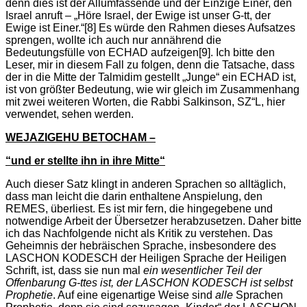
denn dies ist der Allumfassende und der Einzige Einer, den
Israel anruft – „Höre Israel, der Ewige ist unser G-tt, der
Ewige ist Einer.“
[8] Es würde den Rahmen dieses Aufsatzes
sprengen, wollte ich auch nur annährend die
Bedeutungsfülle von ECHAD aufzeigen
[9]. Ich bitte den
Leser, mir in diesem Fall zu folgen, denn die Tatsache, dass
der in die Mitte der Talmidim gestellt „Junge“ ein ECHAD ist,
ist von größter Bedeutung, wie wir gleich im Zusammenhang
mit zwei weiteren Worten, die Rabbi Salkinson, SZ“L, hier
verwendet, sehen werden.
WEJAZIGEHU BETOCHAM –
“und er stellte ihn in ihre Mitte“
Auch dieser Satz klingt in anderen Sprachen so alltäglich,
dass man leicht die darin enthaltene Anspielung, den
REMES, überliest. Es ist mir fern, die hingegebene und
notwendige Arbeit der Übersetzer herabzusetzen. Daher bitte
ich das Nachfolgende nicht als Kritik zu verstehen. Das
Geheimnis der hebräischen Sprache, insbesondere des
LASCHON KODESCH der Heiligen Sprache der Heiligen
Schrift, ist, dass sie nun mal
ein
wesentlicher Teil der
Offenbarung G-ttes
ist, der LASCHON KODESCH ist selbst
Prophetie
. Auf eine eigenartige Weise sind
alle
Sprachen