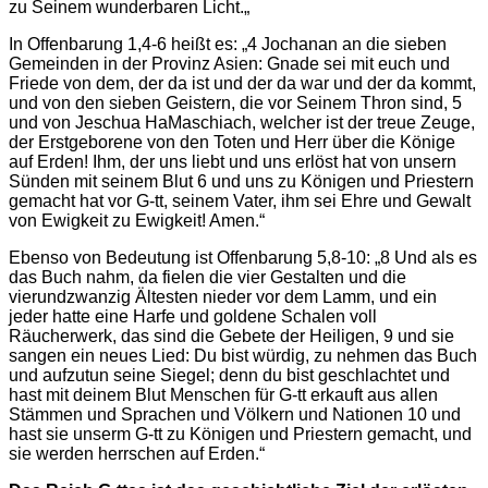
zu Seinem wunderbaren Licht.„
In Offenbarung 1,4-6 heißt es: „4 Jochanan an die sieben
Gemeinden in der Provinz Asien: Gnade sei mit euch und
Friede von dem, der da ist und der da war und der da kommt,
und von den sieben Geistern, die vor Seinem Thron sind, 5
und von Jeschua HaMaschiach, welcher ist der treue Zeuge,
der Erstgeborene von den Toten und Herr über die Könige
auf Erden! Ihm, der uns liebt und uns erlöst hat von unsern
Sünden mit seinem Blut 6 und uns zu Königen und Priestern
gemacht hat vor G-tt, seinem Vater, ihm sei Ehre und Gewalt
von Ewigkeit zu Ewigkeit! Amen.“
Ebenso von Bedeutung ist Offenbarung 5,8-10: „8 Und als es
das Buch nahm, da fielen die vier Gestalten und die
vierundzwanzig Ältesten nieder vor dem Lamm, und ein
jeder hatte eine Harfe und goldene Schalen voll
Räucherwerk, das sind die Gebete der Heiligen, 9 und sie
sangen ein neues Lied: Du bist würdig, zu nehmen das Buch
und aufzutun seine Siegel; denn du bist geschlachtet und
hast mit deinem Blut Menschen für G-tt erkauft aus allen
Stämmen und Sprachen und Völkern und Nationen 10 und
hast sie unserm G-tt zu Königen und Priestern gemacht, und
sie werden herrschen auf Erden.“