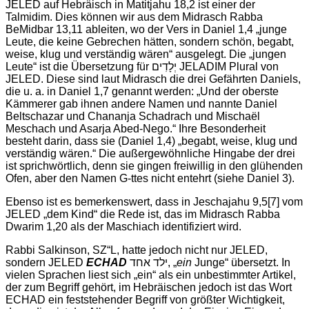
JELED auf Hebräisch in Matitjahu 18,2 ist einer der
Talmidim. Dies können wir aus dem Midrasch Rabba
BeMidbar 13,11 ableiten, wo der Vers in Daniel 1,4 „junge
Leute, die keine Gebrechen hätten, sondern schön, begabt,
weise, klug und verständig wären“ ausgelegt. Die „jungen
Leute“ ist die Übersetzung für יְלָדִים JELADIM Plural von
JELED. Diese sind laut Midrasch die drei Gefährten Daniels,
die u. a. in Daniel 1,7 genannt werden: „Und der oberste
Kämmerer gab ihnen andere Namen und nannte Daniel
Beltschazar und Chananja Schadrach und Mischaël
Meschach und Asarja Abed-Nego.“ Ihre Besonderheit
besteht darin, dass sie (Daniel 1,4) „begabt, weise, klug und
verständig wären.“ Die außergewöhnliche Hingabe der drei
ist sprichwörtlich, denn sie gingen freiwillig in den glühenden
Ofen, aber den Namen G-ttes nicht entehrt (siehe Daniel 3).
Ebenso ist es bemerkenswert, dass in Jeschajahu 9,5
[7] vom
JELED „dem Kind“ die Rede ist, das im Midrasch Rabba
Dwarim 1,20 als der Maschiach identifiziert wird.
Rabbi Salkinson, SZ“L, hatte jedoch nicht nur JELED,
sondern JELED
ECHAD
ילד אחד, „
ein
Junge“ übersetzt. In
vielen Sprachen liest sich „ein“ als ein unbestimmter Artikel,
der zum Begriff gehört, im Hebräischen jedoch ist das Wort
ECHAD ein feststehender Begriff von größter Wichtigkeit,