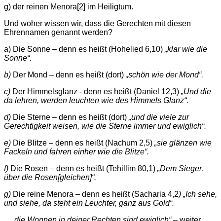
g) der reinen Menora
[2] im Heiligtum.
Und woher wissen wir, dass die Gerechten mit diesen
Ehrennamen genannt werden?
a) Die Sonne – denn es heißt (Hohelied 6,10)
„
klar wie die
Sonne“.
b)
Der Mond – denn es heißt (dort)
„schön wie der Mond“.
c)
Der Himmelsglanz - denn es heißt (Daniel 12,3)
„Und die
da lehren, werden leuchten wie des Himmels Glanz“.
d)
Die Sterne – denn es heißt (dort)
„
und die viele zur
Gerechtigkeit weisen, wie die Sterne immer und ewiglich“.
e)
Die Blitze – denn es heißt (Nachum 2,5)
„sie glänzen wie
Fackeln und fahren einher wie die Blitze“.
f)
Die Rosen – denn es heißt (Tehillim 80,1)
„Dem Sieger,
über die Rosen[gleichen]“.
g)
Die reine Menora – denn es heißt (Sacharia 4,2
) „
Ich sehe,
und siehe, da steht ein Leuchter, ganz aus Gold“.
„…die Wonnen in deiner Rechten sind ewiglich“
– weiter