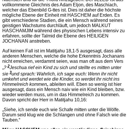
vollkommene Gleichnis des Adam Eljon, des Maschiach,
welcher das Ebenbild G-ttes ist. Dies ist daher die höchste
mögliche Ebene der Einheit mit HASCHEM auf Erden. Es
gibt verschiedene Stadien, die ein Mensch während seines
geistigen Wachstums durchläuft, um jedoch MALKUT
HASCHAMJIM während des physischen Lebens intensiv zu
erfahren, sollte der Talmid die Ebene des HEILIGEN
JOCHANAN anstreben.
Auf keinen Fall ist im Matitjahu 18,1-5 ausgesagt, dass alle
anderen Menschen, welche die hohe Erkenntnis Jochanans
nicht erreichen, verdammt seien, was man oft aus dem Vers
2
„
?
Jeschua rief ein Kind zu sich und stellte es mitten unter
3
sie
und sprach: Wahrlich, ich sage euch: Wenn ihr nicht
umkehrt und werdet wie die Kinder, so werdet ihr nicht ins
Himmelreich kommen„
ableiten will. Eben so wenig ist hier
ausgesagt, dass ein Mensch naiv wie ein Kind bleiben, bzw.
wieder werden muss, um in das Himmelreich zu kommen.
Davon spricht der Herr in Matitjahu 10,16:
„Siehe, ich sende euch wie Schafe mitten unter die Wölfe.
Darum seid klug wie die Schlangen und ohne Falsch wie die
Tauben.“