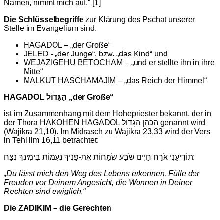
Namen, nimmt mich auf.“
[1]
Die Schlüsselbegriffe
zur Klärung des Pschat unserer
Stelle im Evangelium sind:
HAGADOL – „der Große“
JELED - „der Junge“, bzw. „das Kind“ und
WEJAZIGEHU BETOCHAM – „und er stellte ihn in ihre
Mitte“
MALKUT HASCHAMAJIM – „das Reich der Himmel“
HAGADOL
הַגָּדוֹל
„der Große“
ist im Zusammenhang mit dem Hohepriester bekannt, der in
der Thora HAKOHEN HAGADOL הַכֹּהֵן הַגָּדוֹל genannt wird
(Wajikra 21,10). Im Midrasch zu Wajikra 23,33 wird der Vers
in Tehillim 16,11 betrachtet:
תוֹדִיעֵנִי אֹרַח חַיִּים שֹבַע שְֹמָחוֹת אֶת-פָּנֶיךָ נְעִמוֹת בִּימִינְךָ נֶצַח:
„Du lässt mich den Weg des Lebens erkennen, Fülle der
Freuden vor Deinem Angesicht, die Wonnen in Deiner
Rechten sind ewiglich.“
Die ZADIKIM – die Gerechten