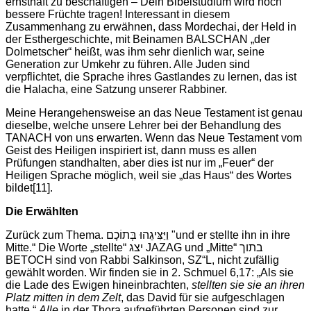
ernsthaft zu beschäftigen – Dein Bibelstudium wird noch
bessere Früchte tragen! Interessant in diesem
Zusammenhang zu erwähnen, dass Mordechai, der Held in
der Esthergeschichte, mit Beinamen BALSCHAN „der
Dolmetscher“ heißt, was ihm sehr dienlich war, seine
Generation zur Umkehr zu führen. Alle Juden sind
verpflichtet, die Sprache ihres Gastlandes zu lernen, das ist
die Halacha, eine Satzung unserer Rabbiner.
Meine Herangehensweise an das Neue Testament ist genau
dieselbe, welche unsere Lehrer bei der Behandlung des
TANACH von uns erwarten. Wenn das Neue Testament vom
Geist des Heiligen inspiriert ist, dann muss es allen
Prüfungen standhalten, aber dies ist nur im „Feuer“ der
Heiligen Sprache möglich, weil sie „das Haus“ des Wortes
bildet
[11].
Die Erwählten
Zurück zum Thema. וַיַּצִּיגֵהוּ בְּתוֹכָם "und er stellte ihn in ihre
Mitte.“ Die Worte „stellte“ יצג JAZAG und „Mitte“ בתוך
BETOCH sind von Rabbi Salkinson, SZ“L, nicht zufällig
gewählt worden. Wir finden sie in 2. Schmuel 6,17: „Als sie
die Lade des Ewigen hineinbrachten,
stellten sie sie an ihren
Platz mitten in dem Zelt
, das David für sie aufgeschlagen
hatte.“
Alle
in der Thora aufgeführten Personen sind zur