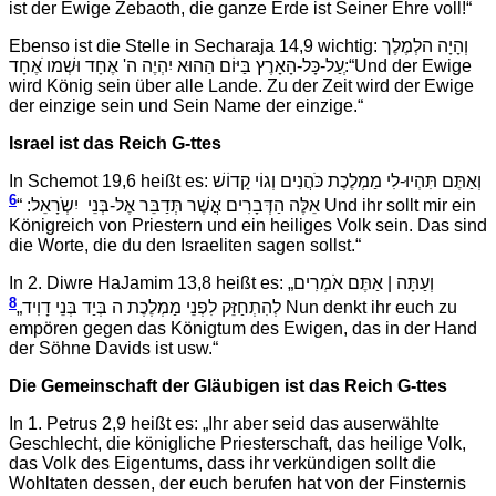
ist der Ewige Zebaoth, die ganze Erde ist Seiner Ehre voll!“
Ebenso ist die Stelle in Secharaja 14,9 wichtig: וְהָיָה הלְמֶלֶך
ְעַל-כָּל-הָאָרֶץ בַּיּוֹם הַהוּא יִהְיֶה ה' אֶחָד וּשְׁמו ֹאֶחָד:“Und der Ewige
wird König sein über alle Lande. Zu der Zeit wird der Ewige
der einzige sein und Sein Name der einzige.“
Israel ist das Reich G-ttes
In Schemot 19,6 heißt es: וְאַתֶּם תִּהְיוּ-לִי מַמְלֶכֶת כֹּהֲנִים וְגוֹי קָדוֹשׁ
6
אֵלֶּה הַדְּבָרִים אֲשֶׁר תְּדַבֵּר אֶל-בְּנֵי יִשְֹרָאֵל: “
Und ihr sollt mir ein
Königreich von Priestern und ein heiliges Volk sein. Das sind
die Worte, die du den Israeliten sagen sollst.“
In 2. Diwre HaJamim 13,8 heißt es: „וְעַתָּה | אַתֶּם אֹמְרִים
8
לְהִתְחַזֵּק לִפְנֵי מַמְלֶכֶת ה בְּיַד בְּנֵי דָוִיד„
Nun denkt ihr euch zu
empören gegen das Königtum des Ewigen, das in der Hand
der Söhne Davids ist usw.“
Die Gemeinschaft der Gläubigen ist das Reich G-ttes
In 1. Petrus 2,9 heißt es:
„Ihr aber seid das auserwählte
Geschlecht, die königliche Priesterschaft, das heilige Volk,
das Volk des Eigentums, dass ihr verkündigen sollt die
Wohltaten dessen, der euch berufen hat von der Finsternis