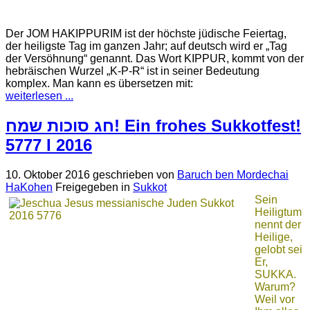
Der JOM HAKIPPURIM ist der höchste jüdische Feiertag,
der heiligste Tag im ganzen Jahr; auf deutsch wird er „Tag
der Versöhnung“ genannt. Das Wort KIPPUR, kommt von der
hebräischen Wurzel „K-P-R“ ist in seiner Bedeutung
komplex. Man kann es übersetzen mit:
weiterlesen ...
חג סוכות שמח! Ein frohes Sukkotfest!
5777 I 2016
10. Oktober 2016
geschrieben von
Baruch ben Mordechai
HaKohen
Freigegeben in
Sukkot
Sein
Heiligtum
nennt der
Heilige,
gelobt sei
Er,
SUKKA.
Warum?
Weil vor