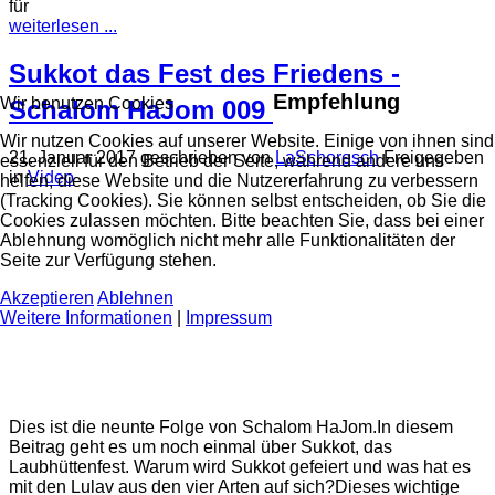
für
weiterlesen ...
Sukkot das Fest des Friedens -
Empfehlung
Wir benutzen Cookies
Schalom HaJom 009
Wir nutzen Cookies auf unserer Website. Einige von ihnen sind
21. Januar 2017
geschrieben von
LaSchoresch
Freigegeben
essenziell für den Betrieb der Seite, während andere uns
in
Video
helfen, diese Website und die Nutzererfahrung zu verbessern
(Tracking Cookies). Sie können selbst entscheiden, ob Sie die
Cookies zulassen möchten. Bitte beachten Sie, dass bei einer
Ablehnung womöglich nicht mehr alle Funktionalitäten der
Seite zur Verfügung stehen.
Akzeptieren
Ablehnen
Weitere Informationen
|
Impressum
Dies ist die neunte Folge von Schalom HaJom.In diesem
Beitrag geht es um noch einmal über Sukkot, das
Laubhüttenfest. Warum wird Sukkot gefeiert und was hat es
mit den Lulav aus den vier Arten auf sich?Dieses wichtige