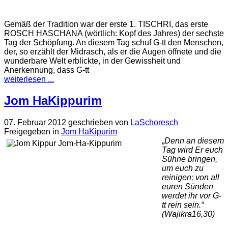
Gemäß der Tradition war der erste 1. TISCHRI, das erste
ROSCH HASCHANA (wörtlich: Kopf des Jahres) der sechste
Tag der Schöpfung. An diesem Tag schuf G-tt den Menschen,
der, so erzählt der Midrasch, als er die Augen öffnete und die
wunderbare Welt erblickte, in der Gewissheit und
Anerkennung, dass G-tt
weiterlesen ...
Jom HaKippurim
07. Februar 2012
geschrieben von
LaSchoresch
Freigegeben in
Jom HaKipurim
„
Denn an diesem
Tag wird E
r
euch
Sühne bringen,
um euch zu
reinigen; von all
euren Sünden
werdet
ihr vor G-
tt rein sein.“
(Wajikra16,30)