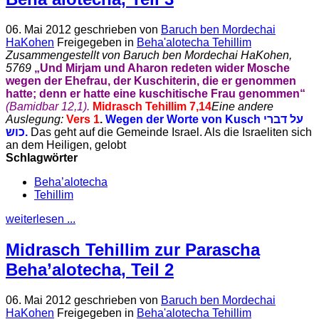
06. Mai 2012
geschrieben von
Baruch ben Mordechai
HaKohen
Freigegeben in
Beha'alotecha Tehillim
Zusammengestellt von Baruch ben Mordechai HaKohen,
5769
„Und Mirjam und Aharon redeten wider Mosche
wegen der Ehefrau, der Kuschiterin, die er genommen
hatte; denn er hatte eine kuschitische Frau genommen“
(Bamidbar 12,
1).
Midrasch Tehillim 7,14
Eine andere
Auslegung:
Vers 1
.
Wegen der Worte von Kusch
על דברי
כוש
.
Das geht auf die Gemeinde Israel. Als die Israeliten sich
an dem Heiligen, gelobt
Schlagwörter
Beha’alotecha
Tehillim
weiterlesen ...
Midrasch Tehillim zur Parascha
Beha’alotecha, Teil 2
06. Mai 2012
geschrieben von
Baruch ben Mordechai
HaKohen
Freigegeben in
Beha'alotecha Tehillim