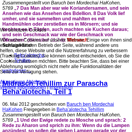
Zusammengestellt von Baruch ben Mordechai HaKohen,
5769
„
7 Das Man aber war wie Koriandersamen, und sein
Ansehen wie das Ansehen des Bdellion.
8 Das Volk lief
umher, und sie sammelten und mahlten es mit
Handmühlen oder zerstießen es in Mörsern; und sie
kochten es in Töpfen, auch machten sie Kuchen daraus;
Wir benutzen Cookies
und sein Geschmack war wie der Geschmack von
Ölkuchen“
(Bamidbar 11,
7-8).
Midrasch
Wir nutzen Cookies auf unserer Website. Einige von ihnen sind
Schlagwörter
essenziell für den Betrieb der Seite, während andere uns
helfen, diese Website und die Nutzererfahrung zu verbessern
Beha’alotecha
(Tracking Cookies). Sie können selbst entscheiden, ob Sie die
Tehillim
Cookies zulassen möchten. Bitte beachten Sie, dass bei einer
Ablehnung womöglich nicht mehr alle Funktionalitäten der
weiterlesen ...
Seite zur Verfügung stehen.
Midrasch Tehillim zur Parascha
Akzeptieren
Ablehnen
Weitere Informationen
|
Impressum
Beha’alotecha, Teil 1
06. Mai 2012
geschrieben von
Baruch ben Mordechai
HaKohen
Freigegeben in
Beha'alotecha Tehillim
Zusammengestellt von Baruch ben Mordechai HaKohen,
5769
„
1 Und der Ewige redete zu Mosche und sprach:
2
Rede zu Aharon und sprich zu ihm: Wenn du die Lampen
anzündest, so sollen die sieben Lampen gerade vor der