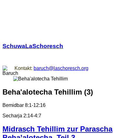
SchuwaLaSchoresch
Zurück zu den Wurzeln
Kontakt:
baruch@laschoresch.org
Beha'alotecha Tehillim (3)
Bemidbar 8:1-12:16
Secharja 2:14-4:7
Midrasch Tehillim zur Parascha
Beha’alotecha, Teil 3