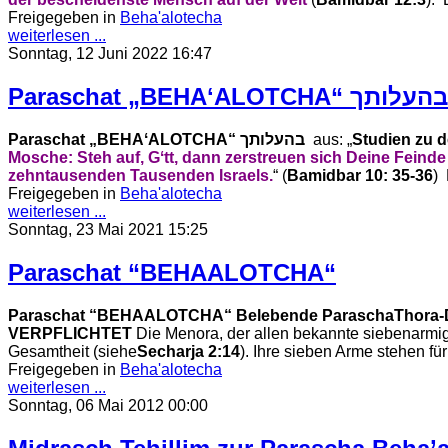
Freigegeben in
Beha'alotecha
weiterlesen ...
Sonntag, 12 Juni 2022 16:47
Paraschat „BEHAʻALOTCHA“ בהעלותך
Paraschat „BEHAʻALOTCHA“ בהעלותך
aus: „
Studien zu 
Mosche: Steh auf, Gʻtt, dann zerstreuen
sich Deine Feind
zehntausenden Tausenden Israels.
“ (
Bamidbar 10: 35-36
)
Freigegeben in
Beha'alotecha
weiterlesen ...
Sonntag, 23 Mai 2021 15:25
Paraschat “BEHAALOTCHA“
Paraschat “BEHAALOTCHA“
Belebende Parascha
Thora-
VERPFLICHTET
Die Menora, der allen bekannte siebenarmige 
Gesamtheit (siehe
Secharja 2:14
). Ihre sieben Arme stehen fü
Freigegeben in
Beha'alotecha
weiterlesen ...
Sonntag, 06 Mai 2012 00:00