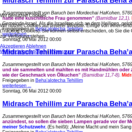
Midrasch Tehillim zur Parascha Beha’al
Zusammengestellt von Baruch ben Mordechai HaKohen, 576
Wir benutzen Cookies
hatte eine kuschitische Frau genommen“
(Bamidbar 12,
1).
Gemeinde Israel. Als die Israeliten sich an dem Heiligen, gelo
Wir nutzen Cookies auf unserer Website. Einige von ihnen sind
Freigegeben in
Beha'alotecha Tehillim
(Tracking Cookies). Sie können selbst entscheiden, ob Sie die
weiterlesen ...
zur Verfügung stehen.
Sonntag, 06 Mai 2012 00:00
Akzeptieren
Ablehnen
Midrasch Tehillim zur Parascha Beha’al
Weitere Informationen
|
Impressum
Zusammengestellt von Baruch ben Mordechai HaKohen, 576
und sie sammelten und mahlten es mit Handmühlen oder z
wie der Geschmack von Ölkuchen“
(Bamidbar 11,
7-8).
Midr
Freigegeben in
Beha'alotecha Tehillim
weiterlesen ...
Sonntag, 06 Mai 2012 00:00
Midrasch Tehillim zur Parascha Beha’al
Zusammengestellt von Baruch ben Mordechai HaKohen, 576
anzündest, so sollen die sieben Lampen gerade vor der 
meiner Schutzwehr.
(Es heißt): „Meine Macht und mein Sang 