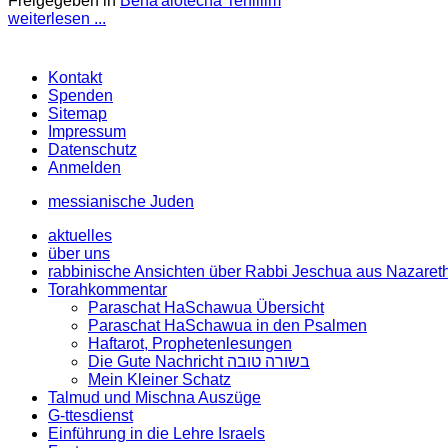
Freigegeben in
Beha'alotecha Tehillim
weiterlesen ...
Kontakt
Spenden
Sitemap
Impressum
Datenschutz
Anmelden
messianische Juden
aktuelles
über uns
rabbinische Ansichten über Rabbi Jeschua aus Nazaret
Torahkommentar
Paraschat HaSchawua Übersicht
Paraschat HaSchawua in den Psalmen
Haftarot, Prophetenlesungen
Die Gute Nachricht בשורה טובה
Mein Kleiner Schatz
Talmud und Mischna Auszüge
G-ttesdienst
Einführung in die Lehre Israels