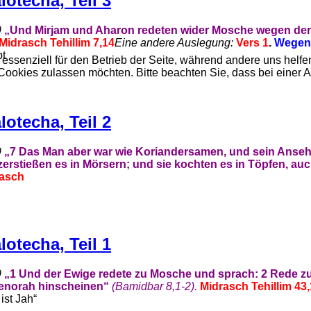
otecha, Teil 3
9
„Und Mirjam und Aharon redeten wider Mosche wegen der E
Midrasch Tehillim 7,14
Eine andere Auslegung:
Vers 1
.
Wegen
bt
 essenziell für den Betrieb der Seite, während andere uns helf
 Cookies zulassen möchten. Bitte beachten Sie, dass bei einer 
otecha, Teil 2
9
„
7 Das Man aber war wie Koriandersamen, und sein Anseh
erstießen es in Mörsern; und sie kochten es in Töpfen, a
asch
otecha, Teil 1
9
„
1 Und der Ewige redete zu Mosche und sprach:
2 Rede z
Menorah hinscheinen“
(Bamidbar 8,
1-2).
Midrasch Tehillim 43,
ist Jah“