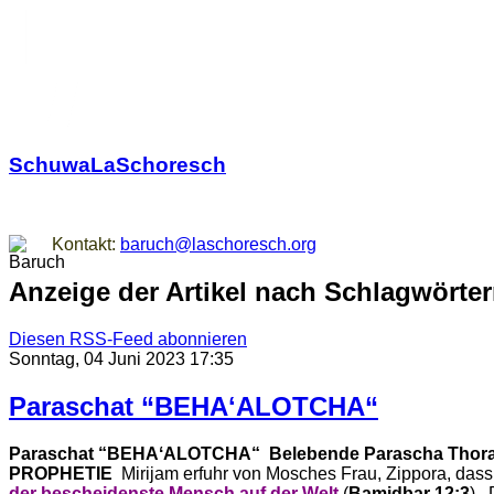
SchuwaLaSchoresch
Zurück zu den Wurzeln
Kontakt:
baruch@laschoresch.org
Anzeige der Artikel nach Schlagwörter
Diesen RSS-Feed abonnieren
Sonntag, 04 Juni 2023 17:35
Paraschat “BEHAʻALOTCHA“
Paraschat “BEHAʻALOTCHA“
Belebende Parascha
Thor
PROPHETIE
Mirijam erfuhr von Mosches Frau, Zippora, dass 
der
bescheidenste Mensch auf der Welt
(
Bamidbar 12:3
). 