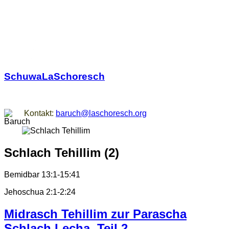
SchuwaLaSchoresch
Zurück zu den Wurzeln
Kontakt:
baruch@laschoresch.org
Schlach Tehillim (2)
Bemidbar 13:1-15:41
Jehoschua 2:1-2:24
Midrasch Tehillim zur Parascha
Schlach Lecha, Teil 2