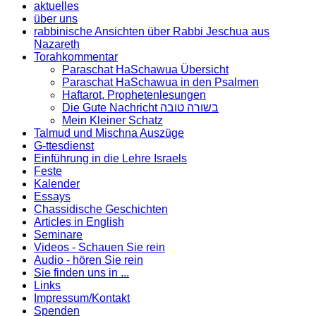
aktuelles
über uns
rabbinische Ansichten über Rabbi Jeschua aus
Nazareth
Torahkommentar
Paraschat HaSchawua Übersicht
Paraschat HaSchawua in den Psalmen
Haftarot, Prophetenlesungen
Die Gute Nachricht בשורה טובה
Mein Kleiner Schatz
Talmud und Mischna Auszüge
G-ttesdienst
Einführung in die Lehre Israels
Feste
Kalender
Essays
Chassidische Geschichten
Articles in English
Seminare
Videos - Schauen Sie rein
Audio - hören Sie rein
Sie finden uns in ...
Links
Impressum/Kontakt
Spenden