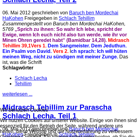
06. Mai 2012
geschrieben von
Baruch ben Mordechai
HaKohen
Freigegeben in
Schlach Tehillim
Zusammengestellt von Baruch ben Mordechai HaKohen,
5769
„Sprich zu ihnen: So wahr Ich lebe, spricht der
Ewige, wenn Ich euch nicht also tun werde, wie ihr vor
Minen Ohren geredet habt“ (Bamidbar 14,28).
Midrasch
Tehillim 39,1
Vers 1.
Dem Sangmeister. Dem Jeduthun.
Ein Psalm von David.
Vers 2.
I
ch sprach: Ich will hüten
meinen Weg, nicht zu sündigen mit meiner Zunge.
Das
ist, was die Schrift
Schlagwörter
Schlach Lecha
Tehillim
weiterlesen ...
Midrasch Tehillim zur Parascha
Wir benutzen Cookies
Schlach Lecha, Teil 1
Wir nutzen Cookies auf unserer Website. Einige von ihnen sind
essenziell für den Betrieb der Seite, während andere uns
06. Mai 2012
geschrieben von
Baruch ben Mordechai
helfen, diese Website und die Nutzererfahrung zu verbessern
HaKohen
Freigegeben in
Schlach Tehillim
(Tracking Cookies). Sie können selbst entscheiden, ob Sie die