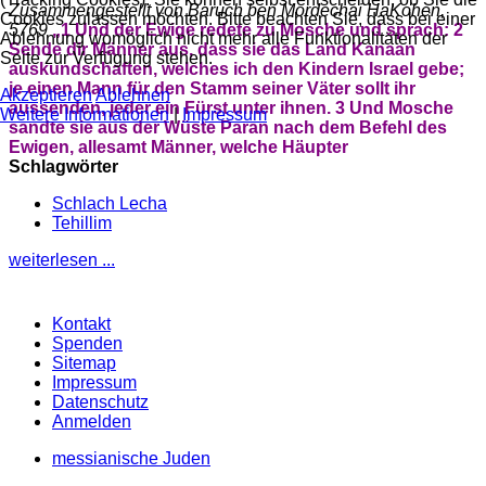
Zusammengestellt von Baruch ben Mordechai HaKohen,
Cookies zulassen möchten. Bitte beachten Sie, dass bei einer
5769
„
1 Und der Ewige redete zu Mosche und sprach:
2
Ablehnung womöglich nicht mehr alle Funktionalitäten der
Sende dir Männer aus, dass sie das Land Kanaan
Seite zur Verfügung stehen.
auskundschaften, welches ich den Kindern Israel gebe;
je einen Mann für den Stamm seiner Väter sollt ihr
Akzeptieren
Ablehnen
aussenden, jeder ein Fürst unter ihnen.
3 Und Mosche
Weitere Informationen
|
Impressum
sandte sie aus der Wüste Paran nach dem Befehl des
Ewigen,
allesamt Männer, welche Häupter
Schlagwörter
Schlach Lecha
Tehillim
weiterlesen ...
Kontakt
Spenden
Sitemap
Impressum
Datenschutz
Anmelden
messianische Juden