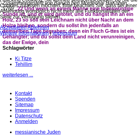
Zusammengestellt von Baruch ben Mordechai HaKohen,
Cookies zulassen möchten. Bitte beachten Sie, dass bei einer
5769
„22 Und wenn an einem Manne eine todeswürdige
Ablehnung womöglich nicht mehr alle Funktionalitäten der
Sünde ist, und er wird getötet, und du hängst ihn an ein
Seite zur Verfügung stehen.
Holz, 23 so soll sein Leichnam nicht über Nacht an dem
Holze bleiben, sondern du sollst ihn jedenfalls an
Akzeptieren
Ablehnen
demselben Tage begraben; denn ein Fluch G-ttes ist ein
Weitere Informationen
|
Impressum
Gehängter; und du sollst dein Land nicht verunreinigen,
das der Ewige, dein
Schlagwörter
Ki Titze
Tehillim
weiterlesen ...
Kontakt
Spenden
Sitemap
Impressum
Datenschutz
Anmelden
messianische Juden