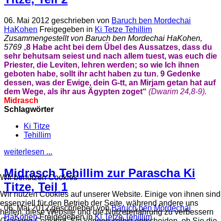
06. Mai 2012
geschrieben von
Baruch ben Mordechai
HaKohen
Freigegeben in
Ki Tetze Tehillim
Zusammengestellt von Baruch ben Mordechai HaKohen,
5769
„
8
Habe acht bei dem Übel des Aussatzes, dass du
sehr behutsam seiest und nach allem tuest, was euch die
Priester, die Leviten, lehren werden; so wie Ich ihnen
geboten habe, sollt ihr acht haben zu tun.
9
Gedenke
dessen, was der Ewige, dein G-tt, an Mirjam getan hat auf
dem Wege, als ihr aus Ägypten zoget“
(Dwarim 24,
8-9
).
Midrasch
Schlagwörter
Ki Titze
Tehillim
weiterlesen ...
Midrasch Tehillim zur Parascha Ki
Wir benutzen Cookies
Titze, Teil 1
Wir nutzen Cookies auf unserer Website. Einige von ihnen sind
essenziell für den Betrieb der Seite, während andere uns
06. Mai 2012
geschrieben von
Baruch ben Mordechai
helfen, diese Website und die Nutzererfahrung zu verbessern
HaKohen
Freigegeben in
Ki Tetze Tehillim
(Tracking Cookies). Sie können selbst entscheiden, ob Sie die