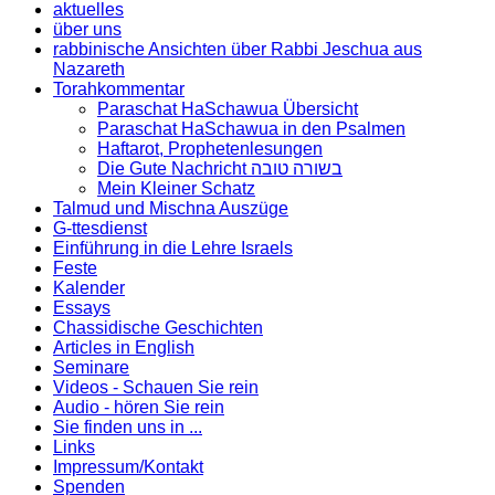
aktuelles
über uns
rabbinische Ansichten über Rabbi Jeschua aus
Nazareth
Torahkommentar
Paraschat HaSchawua Übersicht
Paraschat HaSchawua in den Psalmen
Haftarot, Prophetenlesungen
Die Gute Nachricht בשורה טובה
Mein Kleiner Schatz
Talmud und Mischna Auszüge
G-ttesdienst
Einführung in die Lehre Israels
Feste
Kalender
Essays
Chassidische Geschichten
Articles in English
Seminare
Videos - Schauen Sie rein
Audio - hören Sie rein
Sie finden uns in ...
Links
Impressum/Kontakt
Spenden