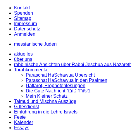
Kontakt
Spenden
Sitemap
Impressum
Datenschutz
Anmelden
messianische Juden
aktuelles
über uns
rabbinische Ansichten über Rabbi Jeschua aus Nazaret
Torahkommentar
Paraschat HaSchawua Übersicht
Paraschat HaSchawua in den Psalmen
Haftarot, Prophetenlesungen
Die Gute Nachricht בשורה טובה
Mein Kleiner Schatz
Talmud und Mischna Auszüge
G-ttesdienst
Einführung in die Lehre Israels
Feste
Kalender
Essays