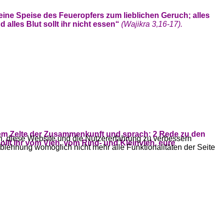
t eine Speise des Feueropfers zum lieblichen Geruch; alles
alles Blut sollt ihr nicht essen“
(Wajikra 3,16-17).
 dem Zelte der Zusammenkunft und sprach:
2 Rede zu den
en, diese Website und die Nutzererfahrung zu verbessern
llt ihr vom Vieh, vom Rind- und Kleinvieh, eure
Ablehnung womöglich nicht mehr alle Funktionalitäten der Seite