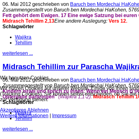
06. Mai 2012
geschrieben von
Baruch ben Mordechai HaKoh
Zusammengestellt von Baruch ben Mordechai HaKohen, 576
Fett gehört dem Ewigen.
17 Eine ewige Satzung bei euren G
Midrasch Tehillim 2,13
Eine andere Auslegung:
Vers 12.
Schlagwörter
Wajikra
Tehillim
weiterlesen ...
Midrasch Tehillim zur Parascha Wajikra
Wir benutzen Cookies
06. Mai 2012
geschrieben von
Baruch ben Mordechai HaKoh
Zusammengestellt von Baruch ben Mordechai HaKohen, 576
Wir nutzen Cookies auf unserer Website. Einige von ihnen sind
Kindern Israel und sprich zu ihnen: Wenn ein Mensch
דם
(Tracking Cookies). Sie können selbst entscheiden, ob Sie die
Opfergabe darbringen“
(Wajikra 1,1-2).
Midrasch Tehillim 1
zur Verfügung stehen.
Schlagwörter
Akzeptieren
Ablehnen
Wajikra
Weitere Informationen
|
Impressum
Tehillim
weiterlesen ...