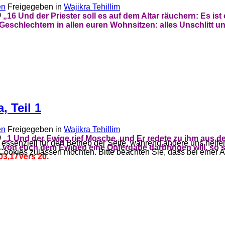
en
Freigegeben in
Wajikra Tehillim
9
„
16 Und der Priester soll es auf dem Altar räuchern: Es is
eschlechtern in allen euren Wohnsitzen: alles Unschlitt und 
, Teil 1
en
Freigegeben in
Wajikra Tehillim
9
„
1 Und der Ewige rief Mosche, und Er redete zu ihm aus
 essenziell für den Betrieb der Seite, während andere uns helf
א
von euch dem Ewigen eine Opfergabe darbringen will, so so
 Cookies zulassen möchten. Bitte beachten Sie, dass bei einer 
03,17
Vers 20.