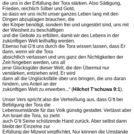
die uns in der Erfüllung der Tora stärken. Also Sättigung,
Frieden, reichlich Silber und Gold,
so dass wir uns nicht unser ganzes Leben lang mit den
Dingen abzuplagen brauchen, die
der Körper benötigt, sondern frei und ungestört sind, uns mit
der Weisheit zu beschäftigen
und die Gebote zu erfüllen, damit wir des Lebens in der
zukünftigen Welt teilhaftig werden.
Ebenso hat Gʻtt uns durch die Tora wissen lassen, dass Er
dann, wenn wir die Tora
absichtlich verlassen und uns ganz den Nichtigkeiten der
Zeit hingeben werden, uns all
jene Glücksgüter dieser Welt, die den Übermut nur
verstärken, entziehen wird. Er wird
dann all die Unglücksfälle über uns bringen, die uns daran
hindern, uns Anteil an der
zukünftigen Welt zu erwerben...“ (
Hilchot Tʻschuwa 9:1
).
Unser Vers spricht also die Verheißung aus, dass Gʻtt bei
Befolgung der Tora die
Lebensumstände für das Volk günstig gestaltet. Verlässt aber
Am Israel die Tora, so zieht
auch Gʻtt Seine schützende Hand zurück. Aber selbst dann
bleibt der Einzelne zur
Erfüllung der Mizwot verpflichtet. Nur können die Umstände