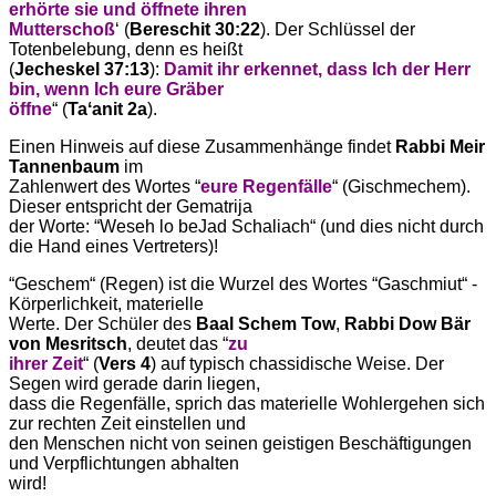
erhörte sie und öffnete ihren
Mutterschoß
ʻ (
Bereschit 30:22
). Der Schlüssel der
Totenbelebung, denn es heißt
(
Jecheskel 37:13
):
Damit ihr erkennet, dass Ich der Herr
bin, wenn Ich eure Gräber
öffne
“ (
Taʻanit 2a
).
Einen Hinweis auf diese Zusammenhänge findet
Rabbi Meir
Tannenbaum
im
Zahlenwert des Wortes “
eure Regenfälle
“ (Gischmechem).
Dieser entspricht der Gematrija
der Worte: “Weseh lo beJad Schaliach“ (und dies nicht durch
die Hand eines Vertreters)!
“Geschem“ (Regen) ist die Wurzel des Wortes “Gaschmiut“ -
Körperlichkeit, materielle
Werte. Der Schüler des
Baal Schem Tow
,
Rabbi Dow Bär
von Mesritsch
, deutet das “
zu
ihrer Zeit
“ (
Vers 4
) auf typisch chassidische Weise. Der
Segen wird gerade darin liegen,
dass die Regenfälle, sprich das materielle Wohlergehen sich
zur rechten Zeit einstellen und
den Menschen nicht von seinen geistigen Beschäftigungen
und Verpflichtungen abhalten
wird!