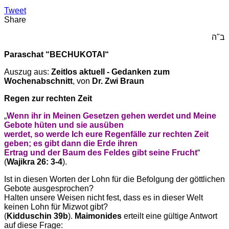
Tweet
Share
ב"ה
Paraschat “BECHUKOTAI“
Auszug aus:
Zeitlos aktuell - Gedanken zum
Wochenabschnitt
, von
Dr. Zwi Braun
Regen zur rechten Zeit
„
Wenn ihr in Meinen Gesetzen gehen werdet und Meine
Gebote hüten und sie ausüben
werdet, so werde Ich eure Regenfälle zur rechten Zeit
geben; es gibt dann die Erde ihren
Ertrag und der Baum des Feldes gibt seine Frucht
“
(
Wajikra 26: 3-4
).
Ist in diesen Worten der Lohn für die Befolgung der göttlichen
Gebote ausgesprochen?
Halten unsere Weisen nicht fest, dass es in dieser Welt
keinen Lohn für Mizwot gibt?
(
Kidduschin 39b
).
Maimonides
erteilt eine gültige Antwort
auf diese Frage: