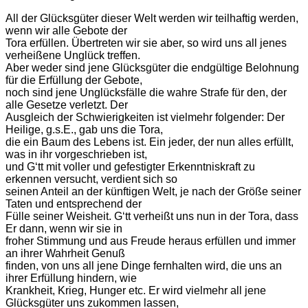
All der Glücksgüter dieser Welt werden wir teilhaftig werden,
wenn wir alle Gebote der
Tora erfüllen. Übertreten wir sie aber, so wird uns all jenes
verheißene Unglück treffen.
Aber weder sind jene Glücksgüter die endgültige Belohnung
für die Erfüllung der Gebote,
noch sind jene Unglücksfälle die wahre Strafe für den, der
alle Gesetze verletzt. Der
Ausgleich der Schwierigkeiten ist vielmehr folgender: Der
Heilige, g.s.E., gab uns die Tora,
die ein Baum des Lebens ist. Ein jeder, der nun alles erfüllt,
was in ihr vorgeschrieben ist,
und Gʻtt mit voller und gefestigter Erkenntniskraft zu
erkennen versucht, verdient sich so
seinen Anteil an der künftigen Welt, je nach der Größe seiner
Taten und entsprechend der
Fülle seiner Weisheit. Gʻtt verheißt uns nun in der Tora, dass
Er dann, wenn wir sie in
froher Stimmung und aus Freude heraus erfüllen und immer
an ihrer Wahrheit Genuß
finden, von uns all jene Dinge fernhalten wird, die uns an
ihrer Erfüllung hindern, wie
Krankheit, Krieg, Hunger etc. Er wird vielmehr all jene
Glücksgüter uns zukommen lassen,