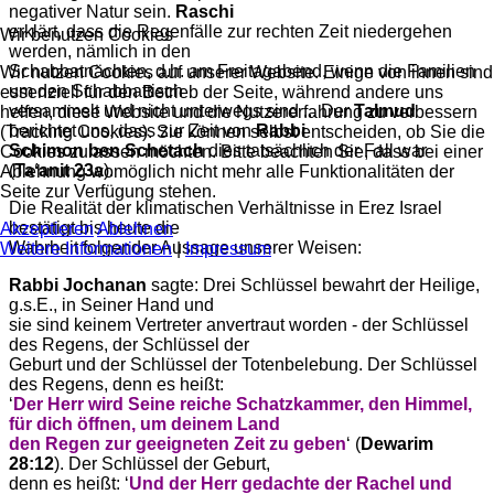
negativer Natur sein.
Raschi
erklärt, dass die Regenfälle zur rechten Zeit niedergehen
Wir benutzen Cookies
werden, nämlich in den
Schabbatnächten, d.h. am Freitagabend, wenn die Familien
Wir nutzen Cookies auf unserer Website. Einige von ihnen sind
um den Schabbattisch
essenziell für den Betrieb der Seite, während andere uns
versammelt und nicht unterwegs sind ... Der
Talmud
helfen, diese Website und die Nutzererfahrung zu verbessern
berichtet uns, dass zur Zeit von
Rabbi
(Tracking Cookies). Sie können selbst entscheiden, ob Sie die
Schimon ben Schetach
dies tatsächlich der Fall war
Cookies zulassen möchten. Bitte beachten Sie, dass bei einer
(
Taʻanit 23a
).
Ablehnung womöglich nicht mehr alle Funktionalitäten der
Seite zur Verfügung stehen.
Die Realität der klimatischen Verhältnisse in Erez Israel
bestätigt bis heute die
Akzeptieren
Ablehnen
Wahrheit folgender Aussage unserer Weisen:
Weitere Informationen
|
Impressum
Rabbi Jochanan
sagte: Drei Schlüssel bewahrt der Heilige,
g.s.E., in Seiner Hand und
sie sind keinem Vertreter anvertraut worden - der Schlüssel
des Regens, der Schlüssel der
Geburt und der Schlüssel der Totenbelebung. Der Schlüssel
des Regens, denn es heißt:
ʻ
Der Herr wird Seine reiche Schatzkammer, den Himmel,
für dich öffnen, um deinem Land
den Regen zur geeigneten Zeit zu geben
ʻ (
Dewarim
28:12
). Der Schlüssel der Geburt,
denn es heißt: ʻ
Und der Herr gedachte der Rachel und