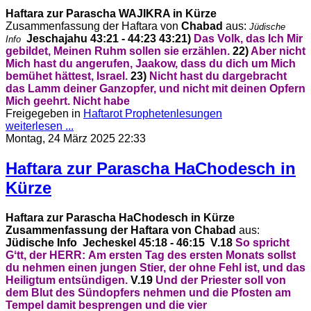
Haftara zur Parascha WAJIKRA in Kürze
Zusammenfassung der Haftara von
Chabad
aus:
Jüdische
Jeschajahu 43:21 - 44:23
43:21)
Das Volk, das Ich Mir
Info
gebildet, Meinen Ruhm sollen sie erzählen.
22)
Aber nicht
Mich hast du angerufen, Jaakow,
dass du dich um Mich
bemühet hättest, Israel.
23)
Nicht hast du dargebracht
das Lamm deiner Ganzopfer,
und nicht mit deinen Opfern
Mich geehrt.
Nicht habe
Freigegeben in
Haftarot Prophetenlesungen
weiterlesen ...
Montag, 24 März 2025 22:33
Haftara zur Parascha HaChodesch in
Kürze
Haftara zur Parascha HaChodesch in Kürze
Zusammenfassung der Haftara von Chabad
aus:
Jüdische Info
Jecheskel 45:18 - 46:15
V.18
So spricht
Gʻtt, der HERR:
Am ersten Tag des ersten Monats sollst
du nehmen einen jungen Stier, der ohne Fehl ist,
und das
Heiligtum entsündigen.
V.19
Und der Priester soll von
dem Blut des Sündopfers nehmen
und die Pfosten am
Tempel damit besprengen
und die vier