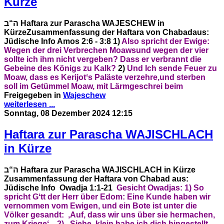
Kürze
ה“ב
Haftara zur Parascha WAJESCHEW in
Kürze
Zusammenfassung der Haftara von Chabad
aus:
Jüdische Info
Amos 2:6 - 3:8
1)
Also spricht der Ewige:
Wegen der drei Verbrechen Moaws
und wegen der vier
sollte ich ihm nicht vergeben?
Dass er verbrannt die
Gebeine des Königs zu Kalk?
2)
Und Ich sende Feuer zu
Moaw, dass es Kerijotʻs Paläste verzehre,
und sterben
soll im Getümmel Moaw,
mit Lärmgeschrei beim
Freigegeben in
Wajeschew
weiterlesen ...
Sonntag, 08 Dezember 2024 12:15
Haftara zur Parascha WAJISCHLACH
in Kürze
ה“ב
Haftara zur Parascha WAJISCHLACH in Kürze
Zusammenfassung der Haftara von Chabad
aus:
Jüdische Info
Owadja 1:1-21
Gesicht Owadjas:
1) So
spricht Gʻtt der Herr über Edom:
Eine Kunde haben wir
vernommen vom Ewigen,
und ein Bote ist unter die
Völker gesandt:
,Auf, dass wir uns über sie hermachen,
zum Kriegeʻ.
2) „Siehe, klein habe ich dich hingestellt