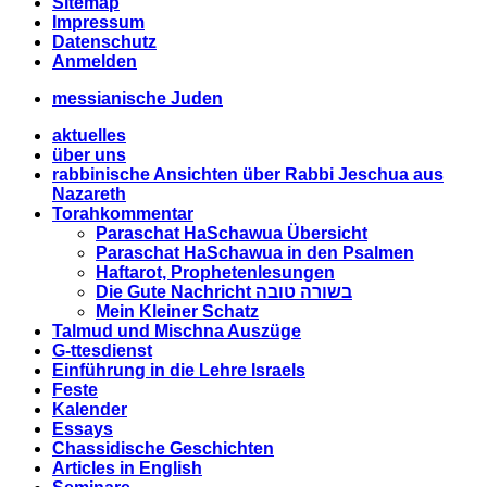
Sitemap
Impressum
Datenschutz
Anmelden
messianische Juden
aktuelles
über uns
rabbinische Ansichten über Rabbi Jeschua aus
Nazareth
Torahkommentar
Paraschat HaSchawua Übersicht
Paraschat HaSchawua in den Psalmen
Haftarot, Prophetenlesungen
Die Gute Nachricht בשורה טובה
Mein Kleiner Schatz
Talmud und Mischna Auszüge
G-ttesdienst
Einführung in die Lehre Israels
Feste
Kalender
Essays
Chassidische Geschichten
Articles in English