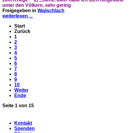
unter den Völkern,
sehr gering
Freigegeben in
Wajischlach
weiterlesen ...
Start
Zurück
1
2
3
4
5
6
7
8
9
10
Weiter
Ende
Seite 1 von 15
Kontakt
Spenden