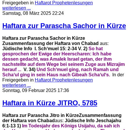
Freigegeben in
Haftarot Prophetenlesungen
weiterlesen ...
Samstag, 08 März 2025 22:24
Haftara zur Parascha Sachor in Kürze
Haftara zur Parascha Sachor in Kürze
Zusammenfassung der Haftara von Chabad
aus:
Jüdische Info
I. Schʻmuel 15: 2-34
V. 2)
So hat
gesprochen der Ewige der Heerscharen:
Ich habe
dessen gedacht, was Amalek Israel getan,
der ihm
nachstellte auf dem Wege bei seinem Zuge aus Mizrajim
herauf ...
V. 34)
Und Schʻmuel ging, nach Ramah
und
Schaʻul ging in sein Haus nach Gibeah Schaʻulʻs.
In der
Freigegeben in
Haftarot Prophetenlesungen
weiterlesen ...
Sonntag, 09 Februar 2025 17:36
Haftara in Kürze JITRO, 5785
Haftara zur Parascha Jitro in Kürze
Zusammenfassung
der Haftara von Chabad
aus:
Jüdische Info
Jeschajahu
6:1-13
1)
Im Todesjahr des Königs Usijahu, da sah ich