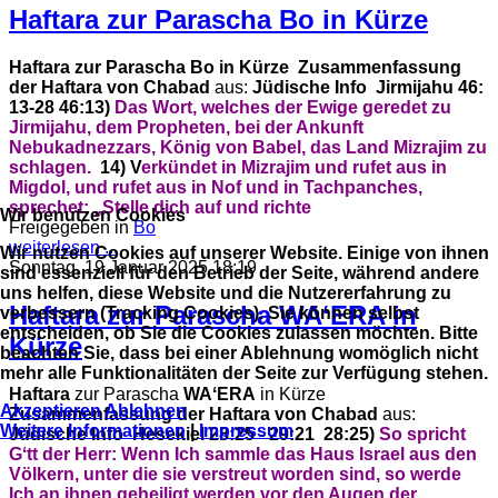
Haftara zur Parascha Bo in Kürze
Haftara zur Parascha Bo in Kürze
Zusammenfassung
der Haftara von Chabad
aus:
Jüdische Info
Jirmijahu 46:
13-28
46:13)
Das Wort, welches der Ewige geredet zu
Jirmijahu, dem Propheten,
bei der Ankunft
Nebukadnezzars, König von Babel,
das Land Mizrajim zu
schlagen.
14) V
erkündet in Mizrajim und rufet aus in
Migdol,
und rufet aus in Nof und in Tachpanches,
sprechet:
„Stelle dich auf und richte
Wir benutzen Cookies
Freigegeben in
Bo
weiterlesen ...
Wir nutzen Cookies auf unserer Website. Einige von ihnen
Sonntag, 19 Januar 2025 18:19
sind essenziell für den Betrieb der Seite, während andere
uns helfen, diese Website und die Nutzererfahrung zu
Haftara zur Parascha WAʻERA in
verbessern (Tracking Cookies). Sie können selbst
entscheiden, ob Sie die Cookies zulassen möchten. Bitte
Kürze
beachten Sie, dass bei einer Ablehnung womöglich nicht
mehr alle Funktionalitäten der Seite zur Verfügung stehen.
Haftara
zur Parascha
WAʻERA
in Kürze
Akzeptieren
Ablehnen
Zusammenfassung der Haftara von Chabad
aus:
Weitere Informationen
|
Impressum
Jüdische Info
Hesekiel 28:25 - 29:21
28:25)
So spricht
Gʻtt der Herr:
Wenn Ich sammle das Haus Israel aus den
Völkern,
unter die sie verstreut worden sind,
so werde
Ich an ihnen geheiligt werden vor den Augen der