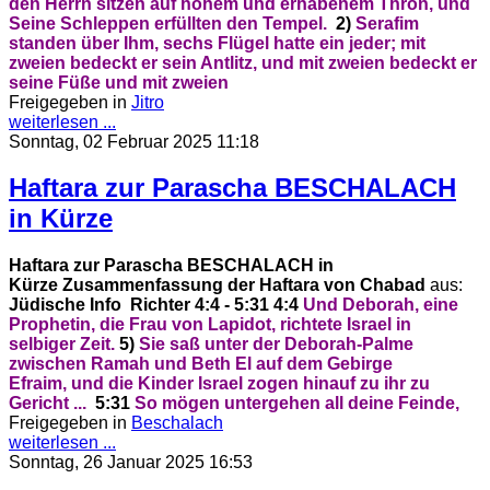
den Herrn sitzen
auf hohem und erhabenem Thron,
und
Seine Schleppen erfüllten den Tempel.
2)
Serafim
standen über Ihm, sechs Flügel hatte ein jeder;
mit
zweien bedeckt er sein Antlitz, und mit zweien bedeckt er
seine Füße
und mit zweien
Freigegeben in
Jitro
weiterlesen ...
Sonntag, 02 Februar 2025 11:18
Haftara zur Parascha BESCHALACH
in Kürze
Haftara zur Parascha BESCHALACH in
Kürze
Zusammenfassung der Haftara von Chabad
aus:
Jüdische Info
Richter 4:4 - 5:31
4:4
Und Deborah, eine
Prophetin, die Frau von Lapidot,
richtete Israel in
selbiger Zeit.
5)
Sie saß unter der Deborah-Palme
zwischen Ramah und Beth El
auf dem Gebirge
Efraim,
und die Kinder Israel zogen hinauf zu ihr zu
Gericht ...
5:31
So mögen untergehen all deine Feinde,
Freigegeben in
Beschalach
weiterlesen ...
Sonntag, 26 Januar 2025 16:53