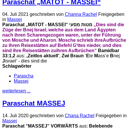
Paraschat „MATOT - MASSEI“
04. Juli 2021
geschrieben von
Channa Rachel
Freigegeben
in
Massej
Paraschat „MATOT - MASSEI“ מטות מסעי
„Dies sind die
Züge der Bnej Israel, welche aus dem Land Ägypten
nach ihren Scharen
gezogen waren, unter der Führung
von Mosche und Aharon. Mosche schrieb ihre
Aufbrüche
zu ihren Reisestätten auf Befehl Gʻttes nieder, und dies
sind ihre Reisestätten zu
ihren Aufbrüchen“
Bamidbar
33:1,2
aus: „
Zeitlos aktuell
“,
Zwi Braun
ʻ
E
le
M
assʻe
B
nej
J
israelʻ - dies sind die
Schlagwörter
Parascha
Massej
weiterlesen ...
Paraschat MASSEJ
14. Juli 2020
geschrieben von
Chana Rachel
Freigegeben in
Massej
Paraschat “MASSEJ“
VORWÄRTS
aus:
Belebende