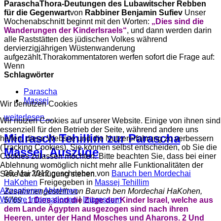
Parascha
Thora-Deutungen des Lubawitscher Rebben
für die Gegenwart
von
Rabbiner Benjamin Sufiev
Unser
Wochenabschnitt beginnt mit den Worten:
„Dies sind die
Wanderungen der Kinder
Israels“
, und dann werden darin
alle Raststätten des jüdischen Volkes während
dervierzigjährigen Wüstenwanderung
aufgezählt.Thorakommentatoren werfen sofort die Frage auf:
Wenn
Schlagwörter
Parascha
Massej
Wir benutzen Cookies
weiterlesen ...
Wir nutzen Cookies auf unserer Website. Einige von ihnen sind
essenziell für den Betrieb der Seite, während andere uns
Midrasch Tehillim zur Parascha
helfen, diese Website und die Nutzererfahrung zu verbessern
(Tracking Cookies). Sie können selbst entscheiden, ob Sie die
Massej, Auszüge
Cookies zulassen möchten. Bitte beachten Sie, dass bei einer
Ablehnung womöglich nicht mehr alle Funktionalitäten der
06. Mai 2012
geschrieben von
Baruch ben Mordechai
Seite zur Verfügung stehen.
HaKohen
Freigegeben in
Massej Tehillim
Akzeptieren
Ablehnen
Zusammengestellt von Baruch ben Mordechai HaKohen,
Weitere Informationen
|
Impressum
5769
„1 Dies sind die Züge der Kinder Israel, welche aus
dem Lande Ägypten ausgezogen sind nach ihren
Heeren, unter der Hand Mosches und Aharons. 2 Und