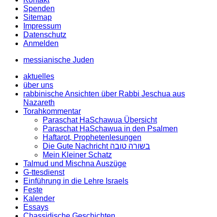
Spenden
Sitemap
Impressum
Datenschutz
Anmelden
messianische Juden
aktuelles
über uns
rabbinische Ansichten über Rabbi Jeschua aus
Nazareth
Torahkommentar
Paraschat HaSchawua Übersicht
Paraschat HaSchawua in den Psalmen
Haftarot, Prophetenlesungen
Die Gute Nachricht בשורה טובה
Mein Kleiner Schatz
Talmud und Mischna Auszüge
G-ttesdienst
Einführung in die Lehre Israels
Feste
Kalender
Essays
Chassidische Geschichten