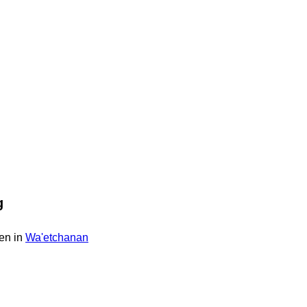
g
en in
Wa'etchanan