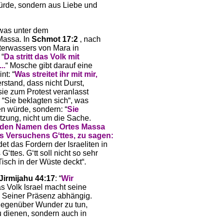
würde, sondern aus Liebe und
, was unter dem
 Massa. In
Schmot 17:2
, nach
terwassers von Mara in
 “
Da stritt das Volk mit
..
“ Mosche gibt darauf eine
nt: “
Was streitet ihr mit mir,
erstand, dass nicht Durst,
sie zum Protest veranlasst
: “Sie beklagten sich“, was
n würde, sondern: “
Sie
tzung, nicht um die Sache.
 den Namen des Ortes Massa
es Versuchens Gʻttes, zu sagen:
et das Fordern der Israeliten in
tes. Gʻtt soll nicht so sehr
isch in der Wüste deckt“.
Jirmijahu 44:17
: “
Wir
as Volk Israel macht seine
 Seiner Präsenz abhängig.
 gegenüber Wunder zu tun,
u dienen, sondern auch in