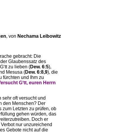
gen
, von
Nechama Leibowitz
prache gebracht: Die
, der Glaubenssatz des
Gʻtt zu lieben (
Dew. 6:5
),
 und Mesusa (
Dew. 6:8,9
), die
 zu fürchten und Ihm zu
ersucht Gʻtt, euren Herrn
sehr oft versucht und
rch den Menschen? Der
is zum Letzten zu prüfen, ob
Erfüllung gehen würden, das
eiterzutreiben. Doch er
e Verbot nur unzureichend
tes Gebote nicht auf die