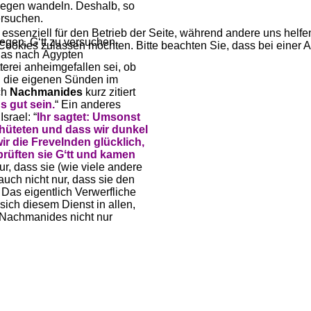
Wegen wandeln. Deshalb, so
ersuchen.
 essenziell für den Betrieb der Seite, während andere uns helf
legen, Gʻtt zu versuchen.
 Cookies zulassen möchten. Bitte beachten Sie, dass bei einer 
as nach Ägypten
terei anheimgefallen sei, ob
d die eigenen Sünden im
ch
Nachmanides
kurz zitiert
s gut sein.
“ Ein anderes
Israel: “
Ihr sagtet: Umsonst
t hüteten und dass wir dunkel
r die Frevelnden glücklich,
rüften sie Gʻtt und kamen
r, dass sie (wie viele andere
auch nicht nur, dass sie den
 Das eigentlich Verwerfliche
 sich diesem Dienst in allen,
 Nachmanides nicht nur