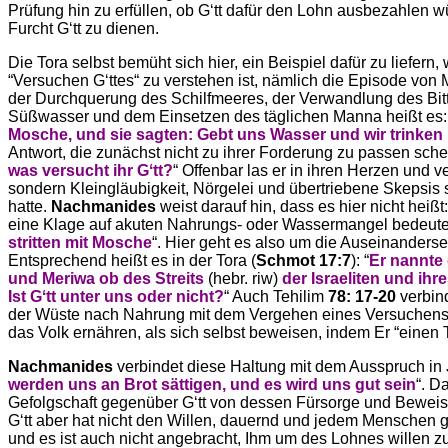
Prüfung hin zu erfüllen, ob Gʻtt dafür den Lohn ausbezahlen 
Furcht Gʻtt zu dienen.
Die Tora selbst bemüht sich hier, ein Beispiel dafür zu liefern
“Versuchen Gʻttes“ zu verstehen ist, nämlich die Episode von
der Durchquerung des Schilfmeeres, der Verwandlung des Bit
Süßwasser und dem Einsetzen des täglichen Manna heißt es:
Mosche, und sie sagten: Gebt uns Wasser und wir trinken .
Antwort, die zunächst nicht zu ihrer Forderung zu passen schei
was versucht ihr Gʻtt?
“ Offenbar las er in ihren Herzen und v
sondern Kleingläubigkeit, Nörgelei und übertriebene Skepsis 
hatte.
Nachmanides
weist darauf hin, dass es hier nicht heißt
eine Klage auf akuten Nahrungs- oder Wassermangel bedeute
stritten mit Mosche
“. Hier geht es also um die Auseinanderse
Entsprechend heißt es in der Tora (
Schmot 17:7
): “
Er nannte
und Meriwa ob des Streits
(hebr. riw)
der Israeliten und ihr
Ist Gʻtt unter uns oder nicht?
“ Auch Tehilim
78: 17-20
verbind
der Wüste nach Nahrung mit dem Vergehen eines Versuchens Gʻt
das Volk ernähren, als sich selbst beweisen, indem Er “einen T
Nachmanides
verbindet diese Haltung mit dem Ausspruch in
werden uns an Brot sättigen, und es wird uns gut sein
“. D
Gefolgschaft gegenüber Gʻtt von dessen Fürsorge und Beweis
Gʻtt aber hat nicht den Willen, dauernd und jedem Menschen
und es ist auch nicht angebracht, Ihm um des Lohnes willen z