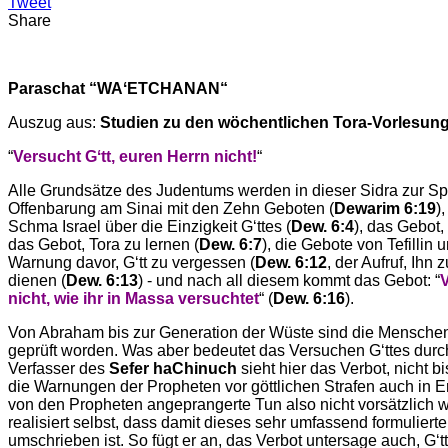
Tweet
Share
Paraschat “WAʻETCHANAN“
Auszug aus:
Studien zu den wöchentlichen Tora-Vorlesun
“
Versucht Gʻtt, euren Herrn nicht!
“
Alle Grundsätze des Judentums werden in dieser Sidra zur S
Offenbarung am Sinai mit den Zehn Geboten (
Dewarim 6:19
)
Schma Israel über die Einzigkeit Gʻttes (
Dew. 6:4
), das Gebot, 
das Gebot, Tora zu lernen (
Dew. 6:7
), die Gebote von Tefillin
Warnung davor, Gʻtt zu vergessen (
Dew. 6:12
, der Aufruf, Ihn
dienen (
Dew. 6:13
) - und nach all diesem kommt das Gebot: “
V
nicht, wie ihr in Massa versuchtet
“ (
Dew. 6:16
).
Von Abraham bis zur Generation der Wüste sind die Menschen 
geprüft worden. Was aber bedeutet das Versuchen Gʻttes du
Verfasser des
Sefer haChinuch
sieht hier das Verbot, nicht b
die Warnungen der Propheten vor göttlichen Strafen auch in 
von den Propheten angeprangerte Tun also nicht vorsätzlich w
realisiert selbst, dass damit dieses sehr umfassend formuliert
umschrieben ist. So fügt er an, das Verbot untersage auch, Gʻt