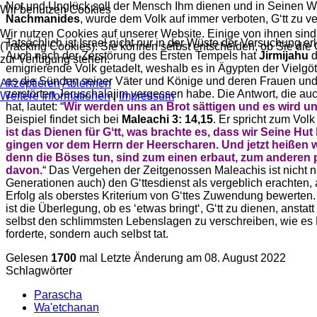
Not und Unglück soll der Mensch Ihm dienen und in Seinen 
Wir benutzen Cookies
Nachmanides
, wurde dem Volk auf immer verboten, Gʻtt zu v
Wir nutzen Cookies auf unserer Website. Einige von ihnen sind
Tatsächlich ist Israel nicht nur in der Wüste der Versuchung er
(Tracking Cookies). Sie können selbst entscheiden, ob Sie die
Auch nach der Zerstörung des Ersten Tempels hat
Jirmijahu
d
zur Verfügung stehen.
emigrierende Volk getadelt, weshalb es in Ägypten der Vielgöt
es die Sünden seiner Väter und Könige und deren Frauen un
Akzeptieren
Ablehnen
zerstörten Jeruschalajim vergessen habe. Die Antwort, die au
Weitere Informationen
|
Impressum
hat, lautet: “
Wir werden uns an Brot sättigen und es wird un
Beispiel findet sich bei
Maleachi 3: 14,15
. Er spricht zum Volk 
ist das Dienen für Gʻtt, was brachte es, dass wir Seine Hu
gingen vor dem Herrn der Heerscharen. Und jetzt heißen wi
denn die Böses tun, sind zum einen erbaut, zum anderen p
davon.
“ Das Vergehen der Zeitgenossen Maleachis ist nicht nu
Generationen auch) den Gʻttesdienst als vergeblich erachten, 
Erfolg als oberstes Kriterium von Gʻttes Zuwendung bewerten.
ist die Überlegung, ob es ʻetwas bringtʻ, Gʻtt zu dienen, anstatt
selbst den schlimmsten Lebenslagen zu verschreiben, wie es
forderte, sondern auch selbst tat.
Gelesen
1700
mal
Letzte Änderung am 08. August 2022
Schlagwörter
Parascha
Wa'etchanan