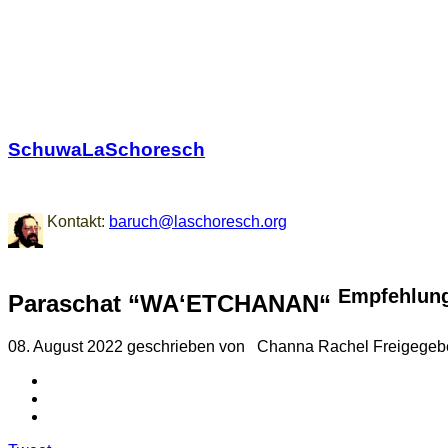
SchuwaLaSchoresch
Zurück zu den Wurzeln
Kontakt:
baruch@laschoresch.org
Empfehlun
Paraschat “WAʻETCHANAN“
08. August 2022
geschrieben von
Channa Rachel
Freigegeb