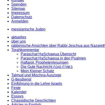
Kontakt
Spenden
Sitemap
Impressum
Datenschutz
Anmelden
messianische Juden
aktuelles
über uns
rabbinische Ansichten über Rabbi Jeschua aus Nazaret
Torahkommentar
Paraschat HaSchawua Übersicht
Paraschat HaSchawua in den Psalmen
Haftarot, Prophetenlesungen
Die Gute Nachricht בשורה טובה
Mein Kleiner Schatz
Talmud und Mischna Auszüge
G-ttesdienst
Einführung in die Lehre Israels
Feste
Kalender
Essays
Chassidische Geschichten
Articles in English