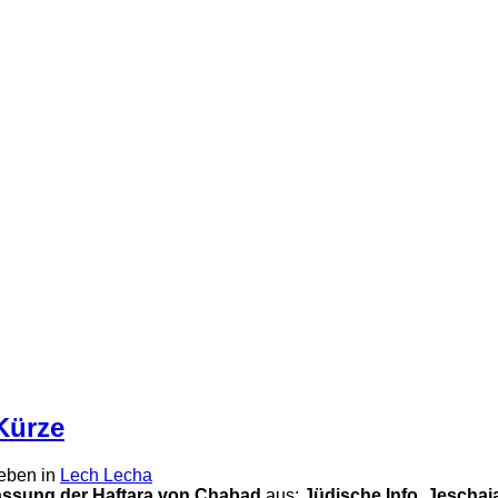
Kürze
eben in
Lech Lecha
ssung der Haftara von Chabad
aus:
Jüdische Info
Jeschaj