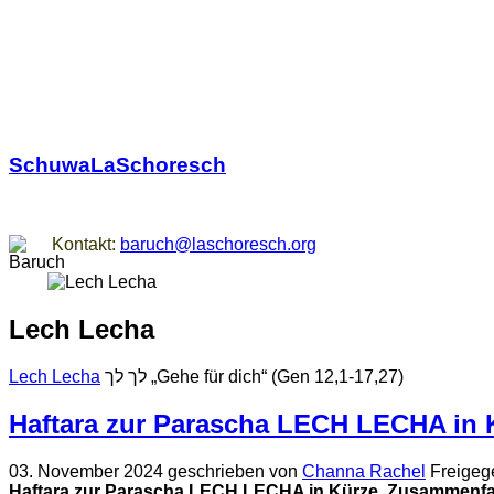
SchuwaLaSchoresch
Zurück zu den Wurzeln
Kontakt:
baruch@laschoresch.org
Lech Lecha
Lech Lecha
לך לך „Gehe für dich“ (Gen 12,1-17,27)
Haftara zur Parascha LECH LECHA in 
03. November 2024
geschrieben von
Channa Rachel
Freigeg
Haftara zur Parascha LECH LECHA in Kürze
Zusammenfa