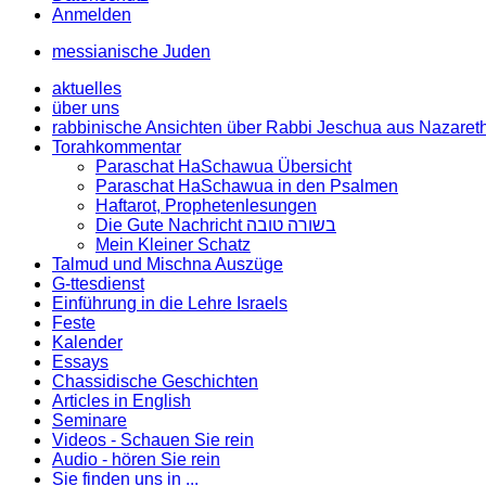
Anmelden
messianische Juden
aktuelles
über uns
rabbinische Ansichten über Rabbi Jeschua aus Nazaret
Torahkommentar
Paraschat HaSchawua Übersicht
Paraschat HaSchawua in den Psalmen
Haftarot, Prophetenlesungen
Die Gute Nachricht בשורה טובה
Mein Kleiner Schatz
Talmud und Mischna Auszüge
G-ttesdienst
Einführung in die Lehre Israels
Feste
Kalender
Essays
Chassidische Geschichten
Articles in English
Seminare
Videos - Schauen Sie rein
Audio - hören Sie rein
Sie finden uns in ...