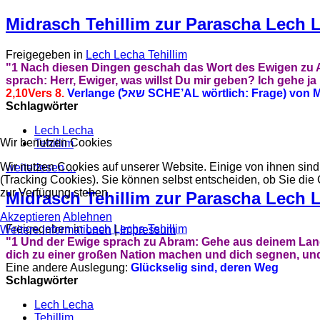
Midrasch Tehillim zur Parascha Lech L
Freigegeben in
Lech Lecha Tehillim
"1 Nach diesen Dingen geschah das Wort des Ewigen zu Abr
sprach: Herr, Ewiger, was willst Du mir geben? Ich gehe j
2,10
Vers 8.
Verlange (
שאל
SCHE’AL wörtlich: Frage) von M
Schlagwörter
Lech Lecha
Wir benutzen Cookies
Tehillim
Wir nutzen Cookies auf unserer Website. Einige von ihnen sind
weiterlesen ...
(Tracking Cookies). Sie können selbst entscheiden, ob Sie die
zur Verfügung stehen.
Midrasch Tehillim zur Parascha Lech L
Akzeptieren
Ablehnen
Freigegeben in
Lech Lecha Tehillim
Weitere Informationen
|
Impressum
"1 Und der Ewige sprach zu Abram: Gehe aus deinem Lande 
dich zu einer großen Nation machen und dich segnen, und 
Eine andere Auslegung:
Glückselig sind, deren Weg
Schlagwörter
Lech Lecha
Tehillim