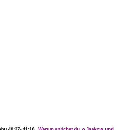
ahu 40:27- 41:16
„
Warum sprichst du, o Jaakow,
und