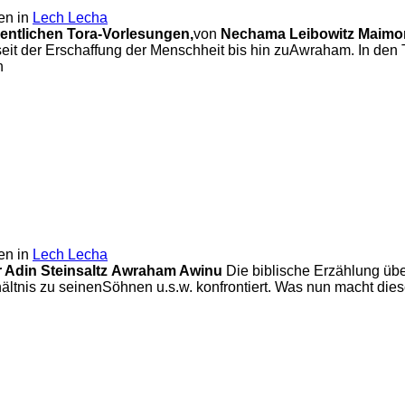
en in
Lech Lecha
entlichen Tora-Vorlesungen,
von
Nechama Leibowitz
Maimo
seit der Erschaffung der Menschheit bis hin zuAwraham. In d
h
en in
Lech Lecha
 Adin Steinsaltz
Awraham Awinu
Die biblische Erzählung übe
hältnis zu seinenSöhnen u.s.w. konfrontiert. Was nun macht die