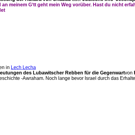
 an meinem Gʻtt geht mein Weg vorüber.
Hast du nicht erfa
det
en in
Lech Lecha
eutungen des Lubawitscher Rebben für die Gegenwart
von
tgeschichte -Awraham. Noch lange bevor Israel durch das Erha