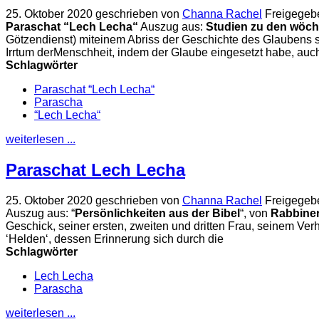
25. Oktober 2020
geschrieben von
Channa Rachel
Freigegeb
Paraschat “Lech Lecha“
Auszug aus:
Studien zu den wöch
Götzendienst) miteinem Abriss der Geschichte des Glaubens 
Irrtum derMenschheit, indem der Glaube eingesetzt habe, auc
Schlagwörter
Paraschat “Lech Lecha“
Parascha
“Lech Lecha“
weiterlesen ...
Paraschat Lech Lecha
25. Oktober 2020
geschrieben von
Channa Rachel
Freigegeb
Auszug aus: “
Persönlichkeiten aus der Bibel
“, von
Rabbiner
Geschick, seiner ersten, zweiten und dritten Frau, seinem Ver
ʻHeldenʻ, dessen Erinnerung sich durch die
Schlagwörter
Lech Lecha
Parascha
weiterlesen ...