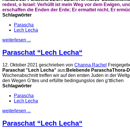
redest, o Israel:
Verhüllt ist mein Weg vor dem Ewigen,
und
erschaffen die Enden der Erde;
Er ermattet nicht, Er ermü
Schlagwörter
Parascha
Lech Lecha
weiterlesen ...
Paraschat “Lech Lecha“
12. Oktober 2021
geschrieben von
Channa Rachel
Freigegeb
Paraschat “Lech Lecha“
aus:
Belebende Parascha
Thora-D
Wochenabschnitt treffen wir auf den ersten Juden in der Wel
den Wegen G‘ttes und erfüllte bedingungslos den g‘ttlichen
Schlagwörter
Parascha
Lech Lecha
weiterlesen ...
Paraschat “Lech Lecha“