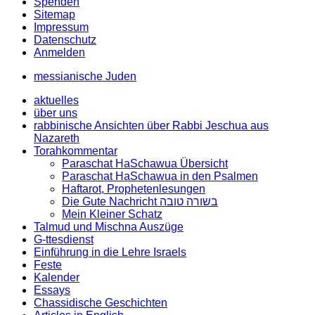
Spenden
Sitemap
Impressum
Datenschutz
Anmelden
messianische Juden
aktuelles
über uns
rabbinische Ansichten über Rabbi Jeschua aus
Nazareth
Torahkommentar
Paraschat HaSchawua Übersicht
Paraschat HaSchawua in den Psalmen
Haftarot, Prophetenlesungen
Die Gute Nachricht בשורה טובה
Mein Kleiner Schatz
Talmud und Mischna Auszüge
G-ttesdienst
Einführung in die Lehre Israels
Feste
Kalender
Essays
Chassidische Geschichten