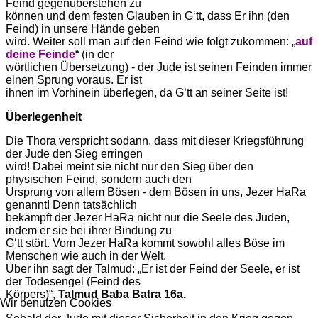
Feind gegenüberstehen zu
können und dem festen Glauben in Gʻtt, dass Er ihn (den
Feind) in unsere Hände geben
wird. Weiter soll man auf den Feind wie folgt zukommen: „
auf
deine Feinde
“ (in der
wörtlichen Übersetzung) - der Jude ist seinen Feinden immer
einen Sprung voraus. Er ist
ihnen im Vorhinein überlegen, da Gʻtt an seiner Seite ist!
Überlegenheit
Die Thora verspricht sodann, dass mit dieser Kriegsführung
der Jude den Sieg erringen
wird! Dabei meint sie nicht nur den Sieg über den
physischen Feind, sondern auch den
Ursprung von allem Bösen - dem Bösen in uns, Jezer HaRa
genannt! Denn tatsächlich
bekämpft der Jezer HaRa nicht nur die Seele des Juden,
indem er sie bei ihrer Bindung zu
Gʻtt stört. Vom Jezer HaRa kommt sowohl alles Böse im
Menschen wie auch in der Welt.
Über ihn sagt der Talmud: „Er ist der Feind der Seele, er ist
der Todesengel (Feind des
Körpers)“,
Talmud Baba Batra 16a.
Wir benutzen Cookies