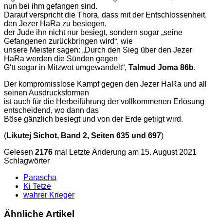
nun bei ihm gefangen sind.
Darauf verspricht die Thora, dass mit der Entschlossenheit,
den Jezer HaRa zu besiegen,
der Jude ihn nicht nur besiegt, sondern sogar „seine
Gefangenen zurückbringen wird“, wie
unsere Meister sagen: „Durch den Sieg über den Jezer
HaRa werden die Sünden gegen
Gʻtt sogar in Mitzwot umgewandelt“,
Talmud Joma 86b
.
Der kompromisslose Kampf gegen den Jezer HaRa und all
seinen Ausdrucksformen
ist auch für die Herbeiführung der vollkommenen Erlösung
entscheidend, wo dann das
Böse gänzlich besiegt und von der Erde getilgt wird.
(
Likutej Sichot, Band 2, Seiten 635 und 697
)
Gelesen
2176
mal
Letzte Änderung am 15. August 2021
Schlagwörter
Parascha
Ki Tetze
wahrer Krieger
Ähnliche Artikel