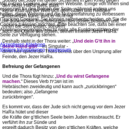
Sobald der Jude mit dieser Sicherheit in den Krieg gegen
Wir nutzen Cookies auf unserer Website. Einige von ihnen sind
den Jezer HaRa zieht, dass
essenziell für den Betrieb der Seite, während andere uns
keine Kraft auf der Welt sich dem Guten und Heiligen
helfen, diese Website und die Nutzererfahrung zu verbessern
widersetzen kann, wird er nicht nur
(Tracking Cookies). Sie können selbst entscheiden, ob Sie die
die äußerlichen Erscheinungen des Bösen besiegen und
Cookies zulassen möchten. Bitte beachten Sie, dass bei einer
ihnen die Stirn bieten, sondern
Ablehnung womöglich nicht mehr alle Funktionalitäten der
auch die Quelle des Bösen, seinen inneren Jezer HaRa.
Seite zur Verfügung stehen.
Deshalb steht in der Thora weiter: „
Und dein Gʻtt ihn in
Akzeptieren
Ablehnen
deine Hand gibt
“ - im Singular -
Weitere Informationen
|
Impressum
denn hier spricht die Thora bereits über den Ursprung aller
Feinde, den Jezer HaRa.
Befreiung der Gefangenen
Und die Thora fügt hinzu: „
Und du wirst Gefangene
machen.
“ Dieses Verb ושבית ist im
Hebräischen zweideutig und kann auch „zurückbringen“
bedeuten; also „Gefangene
zurückbringen“.
Es kommt vor, dass der Jude sich nicht genug vor dem Jezer
HaRa hütet und dieser
die Kräfte der gʻttlichen Seele beim Juden missbraucht. Er
verführt ihn zur Sünde und
ergreift dadurch Besitz von den gʻttlichen Kräften, welche