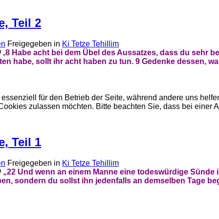
, Teil 2
en
Freigegeben in
Ki Tetze Tehillim
9
„
8
Habe acht bei dem Übel des Aussatzes, dass du sehr be
ten habe, sollt ihr acht haben zu tun.
9
Gedenke dessen, was 
 essenziell für den Betrieb der Seite, während andere uns helf
 Cookies zulassen möchten. Bitte beachten Sie, dass bei einer 
, Teil 1
en
Freigegeben in
Ki Tetze Tehillim
9
„22 Und wenn an einem Manne eine todeswürdige Sünde ist,
en, sondern du sollst ihn jedenfalls an demselben Tage beg