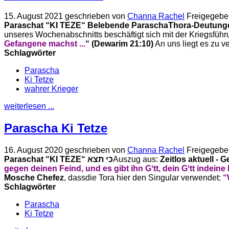
15. August 2021
geschrieben von
Channa Rachel
Freigegebe
Paraschat “KI TEZE“
Belebende Parascha
Thora-Deutunge
unseres Wochenabschnitts beschäftigt sich mit der Kriegsführu
Gefangene machst ...
“ (Dewarim 21:10)
An uns liegt es zu v
Schlagwörter
Parascha
Ki Tetze
wahrer Krieger
weiterlesen ...
Parascha Ki Tetze
16. August 2020
geschrieben von
Channa Rachel
Freigegebe
Paraschat “KI TEZE“ כי תצא
Auszug aus:
Zeitlos aktuell -
gegen deinen Feind, und es gibt ihn Gʻtt, dein Gʻtt in
deine
Mosche Chefez
, dassdie Tora hier den Singular verwendet:
“
Schlagwörter
Parascha
Ki Tetze