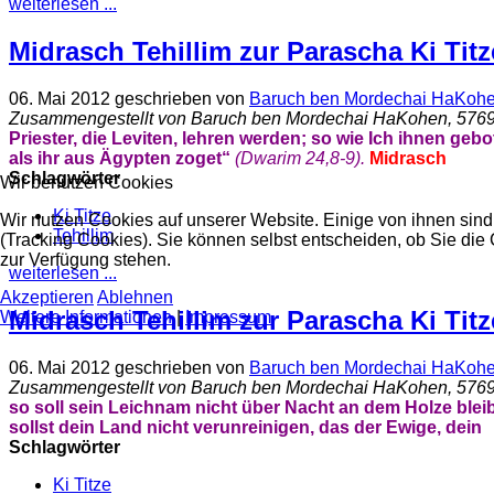
weiterlesen ...
Midrasch Tehillim zur Parascha Ki Titze
06. Mai 2012
geschrieben von
Baruch ben Mordechai HaKoh
Zusammengestellt von Baruch ben Mordechai HaKohen, 576
Priester, die Leviten, lehren werden; so wie Ich ihnen gebo
als ihr aus Ägypten zoget“
(Dwarim 24,
8-9
).
Midrasch
Schlagwörter
Wir benutzen Cookies
Ki Titze
Wir nutzen Cookies auf unserer Website. Einige von ihnen sind
Tehillim
(Tracking Cookies). Sie können selbst entscheiden, ob Sie die
zur Verfügung stehen.
weiterlesen ...
Akzeptieren
Ablehnen
Midrasch Tehillim zur Parascha Ki Titze
Weitere Informationen
|
Impressum
06. Mai 2012
geschrieben von
Baruch ben Mordechai HaKoh
Zusammengestellt von Baruch ben Mordechai HaKohen, 576
so soll sein Leichnam nicht über Nacht an dem Holze bleib
sollst dein Land nicht verunreinigen, das der Ewige, dein
Schlagwörter
Ki Titze