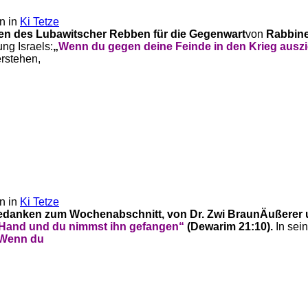
n in
Ki Tetze
n des Lubawitscher Rebben für die Gegenwart
von
Rabbine
ng Israels:
„
Wenn du gegen deine Feinde in den Krieg auszie
erstehen,
n in
Ki Tetze
 Gedanken zum Wochenabschnitt, von Dr. Zwi Braun
Äußerer 
 Hand und du nimmst ihn gefangen“
(Dewarim 21:10).
In se
Wenn du