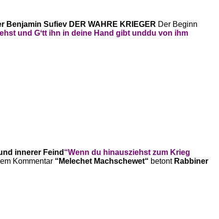
r Benjamin Sufiev
DER WAHRE KRIEGER
Der Beginn
hst und Gʻtt ihn in deine Hand gibt und
du von ihm
und innerer Feind
“Wenn du hinausziehst zum Krieg
inem Kommentar
“Melechet Machschewet“
betont
Rabbiner