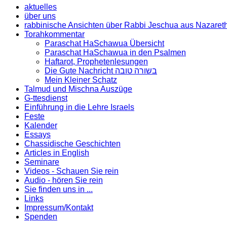
aktuelles
über uns
rabbinische Ansichten über Rabbi Jeschua aus Nazaret
Torahkommentar
Paraschat HaSchawua Übersicht
Paraschat HaSchawua in den Psalmen
Haftarot, Prophetenlesungen
Die Gute Nachricht בשורה טובה
Mein Kleiner Schatz
Talmud und Mischna Auszüge
G-ttesdienst
Einführung in die Lehre Israels
Feste
Kalender
Essays
Chassidische Geschichten
Articles in English
Seminare
Videos - Schauen Sie rein
Audio - hören Sie rein
Sie finden uns in ...
Links
Impressum/Kontakt
Spenden