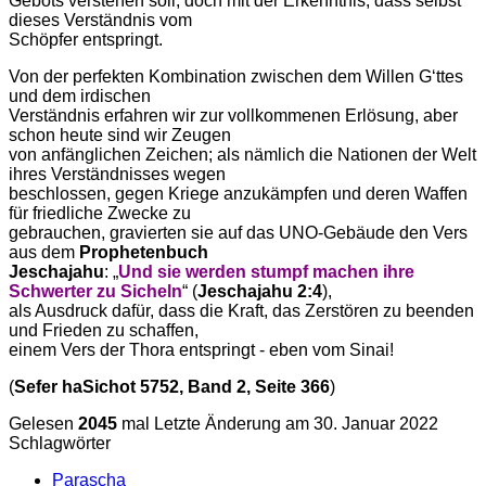
Gebots verstehen soll, doch mit der Erkenntnis, dass selbst
dieses Verständnis vom
Schöpfer entspringt.
Von der perfekten Kombination zwischen dem Willen G‘ttes
und dem irdischen
Verständnis erfahren wir zur vollkommenen Erlösung, aber
schon heute sind wir Zeugen
von anfänglichen Zeichen; als nämlich die Nationen der Welt
ihres Verständnisses wegen
beschlossen, gegen Kriege anzukämpfen und deren Waffen
für friedliche Zwecke zu
gebrauchen, gravierten sie auf das UNO-Gebäude den Vers
aus dem
Prophetenbuch
Jeschajahu
: „
Und sie werden stumpf machen ihre
Schwerter zu Sicheln
“ (
Jeschajahu 2:4
),
als Ausdruck dafür, dass die Kraft, das Zerstören zu beenden
und Frieden zu schaffen,
einem Vers der Thora entspringt - eben vom Sinai!
(
Sefer haSichot 5752, Band 2, Seite 366
)
Gelesen
2045
mal
Letzte Änderung am 30. Januar 2022
Schlagwörter
Parascha