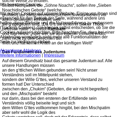
solche Weise zu erfüllen.
Wir benutzen Cookies
Selbst Nichtjuden, die „Söhne Noachs“, sollen ihre „Sieben
Noachidischen Gebote“ (welche
Wir nutzen Cookies auf unserer Website. Einige von ihnen sind
großteils auf zwischenmenschlichem Niveau stehen) vor
essenziell für den Betrieb der Seite, während andere uns
allem deswegen einhalten, weil
helfen, diese Website und die Nutzererfahrung zu verbessern
sie g‘ttgegeben sind. „Da G‘tt sie ihnen in Seiner Thora
(Tracking Cookies). Sie können selbst entscheiden, ob Sie die
befohlen hatte“, schreibt
Rambam
Cookies zulassen möchten. Bitte beachten Sie, dass bei einer
und fügt hinzu: „Aber wer sie aus eigener Einsicht erfüllt,
Ablehnung womöglich nicht mehr alle Funktionalitäten der
zählt nicht zu den Gerechten der
Seite zur Verfügung stehen.
Welt und hat keinen Anteil an der künftigen Welt!“
Akzeptieren
Ablehnen
Das Fundament des Judentums
Weitere Informationen
|
Impressum
Auf diesem Grundsatz baut das gesamte Judentum auf. Alle
unsere Handlungen müssen
an den g‘ttlichen Willen gebunden sein! Nicht unser
Verständnis soll im Mittelpunkt stehen,
sondern der Wille G‘ttes, welcher unseren Verstand zu
formen hat! Der Unterschied
zwischen den „Chukim“ (Geboten, die wir nicht begreifen)
und den „Mischpatim“ besteht
nur darin, dass bei den ersteren der Erfüllende sein
Verständnis völlig beiseite legt und sich
dem Willen G‘ttes vollkommen hingibt, bei den Mischpatim
aber sehr wohl die Logik des