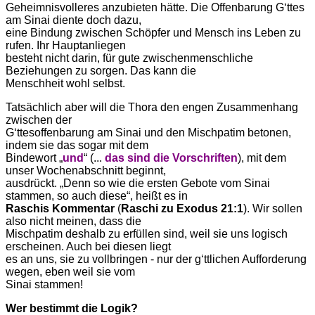
Geheimnisvolleres anzubieten hätte. Die Offenbarung G‘ttes
am Sinai diente doch dazu,
eine Bindung zwischen Schöpfer und Mensch ins Leben zu
rufen. Ihr Hauptanliegen
besteht nicht darin, für gute zwischenmenschliche
Beziehungen zu sorgen. Das kann die
Menschheit wohl selbst.
Tatsächlich aber will die Thora den engen Zusammenhang
zwischen der
G‘ttesoffenbarung am Sinai und den Mischpatim betonen,
indem sie das sogar mit dem
Bindewort „
und
“ (...
das sind die Vorschriften
), mit dem
unser Wochenabschnitt beginnt,
ausdrückt. „Denn so wie die ersten Gebote vom Sinai
stammen, so auch diese“, heißt es in
Raschis
Kommentar
(
Raschi zu Exodus 21:1
). Wir sollen
also nicht meinen, dass die
Mischpatim deshalb zu erfüllen sind, weil sie uns logisch
erscheinen. Auch bei diesen liegt
es an uns, sie zu vollbringen - nur der g‘ttlichen Aufforderung
wegen, eben weil sie vom
Sinai stammen!
Wer bestimmt die Logik?