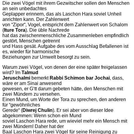
Die zwei Vögel mit ihrem Gezwitscher sollen den Menschen
an sein unbedachtes
Geplapper erinnern, das als Laschon Hara soviel Unheil
anrichten kann. Der Zahlenwert
von “Zipor“, Vogel, entspricht dem Zahlenwert von Schalom
(
Iture Tora
). Die üble Nachrede
hat das zwischenmenschliche Zusammenleben empfindlich
gestört, Menschen getrennt
und Hass gesät. Aufgabe des vom Ausschlag Befallenen ist
es, wieder für harmonische
Beziehungen zur Umwelt besorgt zu sein.
Warum zwei Vögel, von denen der eine später freigelassen
wird? Im
Talmud
Jeruschalmi
bemerkt
Rabbi Schimon bar Jochai
, dass,
wäre er am Sinai anwesend
gewesen, er Gʻtt darum gebeten hätte, den Menschen mit
zwei Mündern zu versehen.
Einen Mund, um Worte der Tora zu sprechen, den anderen
für “gewöhnliches
Gerede“ (
Diwrej Chulin
). Er sei aber von dieser Idee
abgekommen: Wenn schon ein Mund
soviel Laschon Hara rede, um wieviel mehr ein Mensch mit
zwei Mündern! Daher hat der
Baal Laschon Hara zwei Vögel für seine Reinigung zu