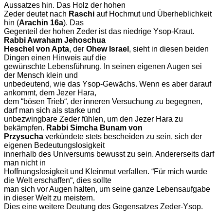
Aussatzes hin. Das Holz der hohen
Zeder deutet nach
Raschi
auf Hochmut und Überheblichkeit
hin (
Arachin 16a
). Das
Gegenteil der hohen Zeder ist das niedrige Ysop-Kraut.
Rabbi Awraham Jehoschua
Heschel von Apta
, der
Ohew Israel
, sieht in diesen beiden
Dingen einen Hinweis auf die
gewünschte Lebensführung. In seinen eigenen Augen sei
der Mensch klein und
unbedeutend, wie das Ysop-Gewächs. Wenn es aber darauf
ankommt, dem Jezer Hara,
dem “bösen Trieb“, der inneren Versuchung zu begegnen,
darf man sich als starke und
unbezwingbare Zeder fühlen, um den Jezer Hara zu
bekämpfen.
Rabbi Simcha Bunam von
Przysucha
verkündete stets bescheiden zu sein, sich der
eigenen Bedeutungslosigkeit
innerhalb des Universums bewusst zu sein. Andererseits darf
man nicht in
Hoffnungslosigkeit und Kleinmut verfallen. “Für mich wurde
die Welt erschaffen“, dies sollte
man sich vor Augen halten, um seine ganze Lebensaufgabe
in dieser Welt zu meistern.
Dies eine weitere Deutung des Gegensatzes Zeder-Ysop.