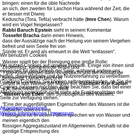
bringen: einen für die üble Nachrede
an sich, den zweiten für Laschon Hara während der Zeit, die
er besser mit Diwrej
Keduscha (Tora, Tefila) verbracht hätte (
Imre Chen
). Warum
wird ein Vogel freigelassen?
Rabbi Baruch Epstein
sieht in seinem Kommentar
Tossefet Bracha
darin einen Hinweis,
dass der Aussätzige nach der Heilung von seinem Vergehen
befreit und sein Seele frei von
Sünde ist. Er wird als erneuert in die Welt “entlassen“.
Wir benutzen Cookies
Wasser spielt bei der Reinigung eine große Rolle:
Wir nutzen Cookies auf unserer Website. Einige von ihnen sind
Zedernholz, karmesinrote Wolle und
essenziell für den Betrieb der Seite, während andere uns
Ysop-Kraut werden darin eingetaucht und der Aussätzige
helfen, diese Website und die Nutzererfahrung zu verbessern
besprengt. Danach taucht er
(Tracking Cookies). Sie können selbst entscheiden, ob Sie die
selbst in das Wasser der Mikwe ein.
Rabbiner Arje Kaplan
Cookies zulassen möchten. Bitte beachten Sie, dass bei einer
s.A.
beschreibt in seinem Werk
Ablehnung womöglich nicht mehr alle Funktionalitäten der
“
Wasser von Eden
“ den Symbolgehalt des Wassers:
Seite zur Verfügung stehen.
“Eine der augenfälligsten Eigenschaften des Wassers ist die
Akzeptieren
Ablehnen
Tatsache, dass es eine
Weitere Informationen
|
Impressum
Flüssigkeit ist. In vielen Fällen sprechen wir von Wasser und
meinen eigentlich den
flüssigen Aggregatszustand im Allgemeinen. Deshalb ist die
geistige Entsprechung des