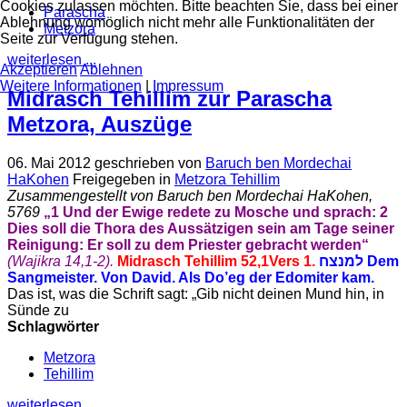
Cookies zulassen möchten. Bitte beachten Sie, dass bei einer
Parascha
Ablehnung womöglich nicht mehr alle Funktionalitäten der
Metzora
Seite zur Verfügung stehen.
weiterlesen ...
Akzeptieren
Ablehnen
Weitere Informationen
|
Impressum
Midrasch Tehillim zur Parascha
Metzora, Auszüge
06. Mai 2012
geschrieben von
Baruch ben Mordechai
HaKohen
Freigegeben in
Metzora Tehillim
Zusammengestellt von Baruch ben Mordechai HaKohen,
5769
„
1
Und der Ewige redete zu Mosche und sprach:
2
Dies soll die Thora des Aussätzigen sein am Tage seiner
Reinigung: Er soll zu dem Priester gebracht werden“
(Wajikra 14,
1-2
).
Midrasch Tehillim 52,1Vers 1.
למנצח Dem
Sangmeister. Von David. Als Do’eg der Edomiter kam.
Das ist, was die Schrift sagt: „Gib nicht deinen Mund hin, in
Sünde zu
Schlagwörter
Metzora
Tehillim
weiterlesen ...