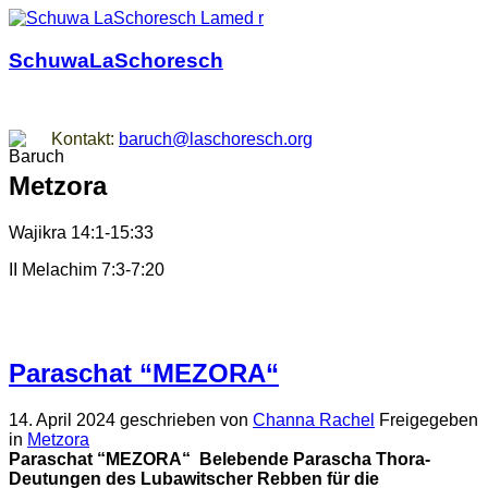
SchuwaLaSchoresch
Zurück zu den Wurzeln
Kontakt:
baruch@laschoresch.org
Metzora
Wajikra 14:1-15:33
II Melachim 7:3-7:20
Paraschat “MEZORA“
14. April 2024
geschrieben von
Channa Rachel
Freigegeben
in
Metzora
Paraschat “MEZORA“
Belebende Parascha
Thora-
Deutungen des Lubawitscher Rebben für die