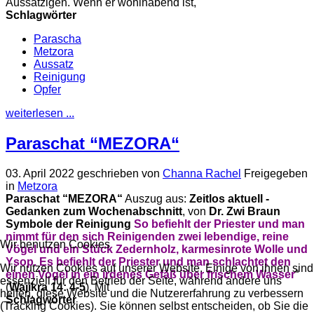
Aussätzigen. Wenn er wohlhabend ist,
Schlagwörter
Parascha
Metzora
Aussatz
Reinigung
Opfer
weiterlesen ...
Paraschat “MEZORA“
03. April 2022
geschrieben von
Channa Rachel
Freigegeben
in
Metzora
Paraschat “MEZORA“
Auszug aus:
Zeitlos aktuell -
Gedanken zum Wochenabschnitt
, von
Dr. Zwi Braun
Symbole der Reinigung
So befiehlt der Priester und man
nimmt für den sich Reinigenden zwei lebendige,
reine
Wir benutzen Cookies
Vögel und ein Stück Zedernholz, karmesinrote Wolle und
Ysop. Es befiehlt der
Priester und man schlachtet den
Wir nutzen Cookies auf unserer Website. Einige von ihnen sind
einen Vogel in ein irdenes Gefäß über frischem
Wasser
“
essenziell für den Betrieb der Seite, während andere uns
(
Wajikra 14: 4-5
). Mit
helfen, diese Website und die Nutzererfahrung zu verbessern
Schlagwörter
(Tracking Cookies). Sie können selbst entscheiden, ob Sie die