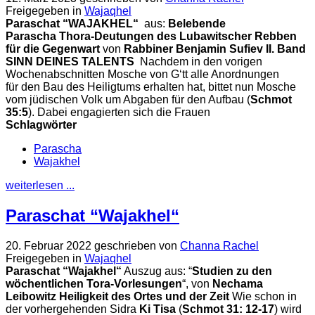
Freigegeben in
Wajaqhel
Paraschat “WAJAKHEL“
aus:
Belebende
Parascha
Thora-Deutungen des Lubawitscher Rebben
für die Gegenwart
von
Rabbiner Benjamin Sufiev
II. Band
SINN DEINES TALENTS
Nachdem in den vorigen
Wochenabschnitten Mosche von G‘tt alle Anordnungen
für den Bau des Heiligtums erhalten hat, bittet nun Mosche
vom jüdischen Volk um Abgaben für den Aufbau (
Schmot
35:5
). Dabei engagierten sich die Frauen
Schlagwörter
Parascha
Wajakhel
weiterlesen ...
Paraschat “Wajakhel“
20. Februar 2022
geschrieben von
Channa Rachel
Freigegeben in
Wajaqhel
Paraschat “Wajakhel“
Auszug aus: “
Studien zu den
wöchentlichen Tora-Vorlesungen
“, von
Nechama
Leibowitz
Heiligkeit des Ortes und der Zeit
Wie schon in
der vorhergehenden Sidra
Ki Tisa
(
Schmot 31: 12-17
) wird