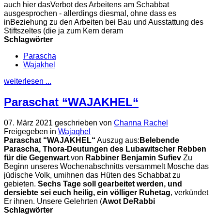
auch hier dasVerbot des Arbeitens am Schabbat
ausgesprochen - allerdings diesmal, ohne dass es
inBeziehung zu den Arbeiten bei Bau und Ausstattung des
Stiftszeltes (die ja zum Kern deram
Schlagwörter
Parascha
Wajakhel
weiterlesen ...
Paraschat “WAJAKHEL“
07. März 2021
geschrieben von
Channa Rachel
Freigegeben in
Wajaqhel
Paraschat “WAJAKHEL“
Auszug aus:
Belebende
Parascha, Thora-Deutungen des Lubawitscher Rebben
für die Gegenwart
,von
Rabbiner Benjamin Sufiev
Zu
Beginn unseres Wochenabschnitts versammelt Mosche das
jüdische Volk, umihnen das Hüten des Schabbat zu
gebieten.
Sechs Tage soll gearbeitet werden, und
der
siebte sei euch heilig, ein völliger Ruhetag
, verkündet
Er ihnen. Unsere Gelehrten (
Awot DeRabbi
Schlagwörter