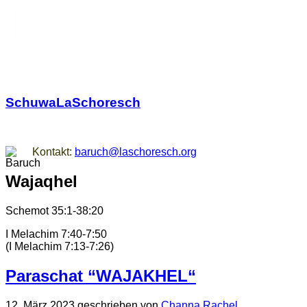
SchuwaLaSchoresch
Zurück zu den Wurzeln
Kontakt:
baruch@laschoresch.org
Wajaqhel
Schemot 35:1-38:20
I Melachim 7:40-7:50
(I Melachim 7:13-7:26)
Paraschat “WAJAKHEL“
12. März 2023
geschrieben von
Channa Rachel