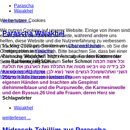
Parascha
Wajakhel
Wir benutzen Cookies
weiterlesen ...
Wir nutzen Cookies auf unserer Website. Einige von ihnen sind
Parascha Wajakhel
essenziell für den Betrieb der Seite, während andere uns
helfen, diese Website und die Nutzererfahrung zu verbessern
15. März 2020
geschrieben von
Channa Rachel
(Tracking Cookies). Sie können selbst entscheiden, ob Sie die
Freigegeben in
Wajaqhel
Cookies zulassen möchten. Bitte beachten Sie, dass bei einer
Parascha “
Wajakhel
"
ויקהל
Auszug aus dem
Kommentar
Ablehnung womöglich nicht mehr alle Funktionalitäten der
von
Rabbiner HIRSCH
zum
Sefer Schmot
וכל אשה חכמה
Seite zur Verfügung stehen.
לב בידיה טוו ויביאו מטוה את התכלת ואת הארגמן את תולעת
Akzeptieren
Ablehnen
השני ואת
השש
וכל הנשים אשר נשא לבן אתנה בחכמה טוו את
Weitere Informationen
|
Impressum
25 Alle herzensweisen Frauen spannen mit
העזים
eigenen Händen und brachten als Gespinst
die
himmelblaue und die Purpurwolle, die Karmesinwolle
und den Byssus.
26 Und alle Frauen, deren Herz sie
Schlagwörter
Wajakhel
weiterlesen ...
Midrasch Tehillim zur Parascha