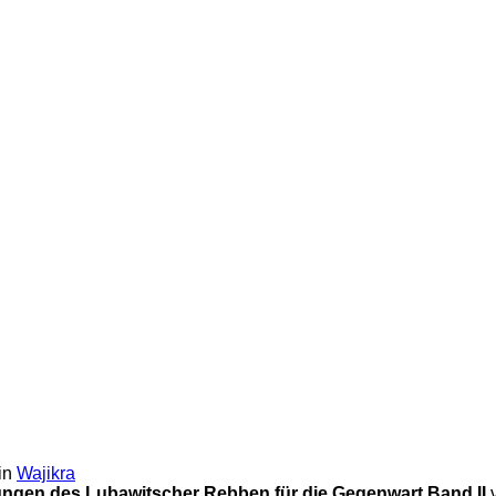
in
Wajikra
ngen des Lubawitscher Rebben für die Gegenwart
Band II