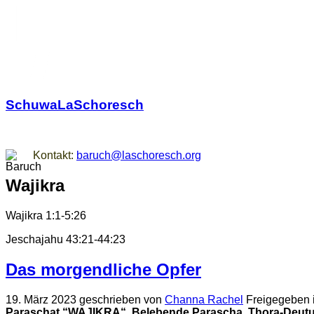
SchuwaLaSchoresch
Zurück zu den Wurzeln
Kontakt:
baruch@laschoresch.org
Wajikra
Wajikra 1:1-5:26
Jeschajahu 43:21-44:23
Das morgendliche Opfer
19. März 2023
geschrieben von
Channa Rachel
Freigegeben 
Paraschat “WAJIKRA“
Belebende Parascha,
Thora-Deutu