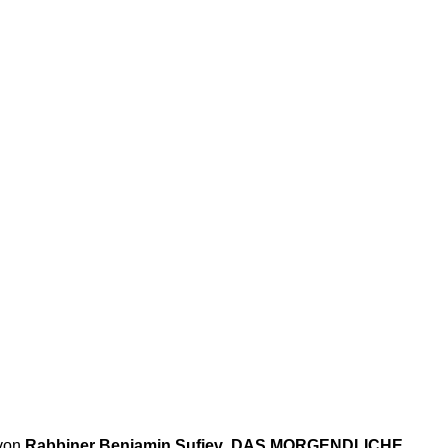
von
Rabbiner Benjamin Sufiev
DAS MORGENDLICHE