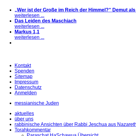
„Wer ist der Große im Reich der Himmel?“ Demut al
weiterlesen ...
Das Leiden des Maschiach
weiterlesen ...
Markus 1,1
weiterlesen ...
Kontakt
Spenden
Sitemap
Impressum
Datenschutz
Anmelden
messianische Juden
aktuelles
über uns
rabbinische Ansichten über Rabbi Jeschua aus Nazaret
Torahkommentar
Paraschat HaSchawua Übersicht