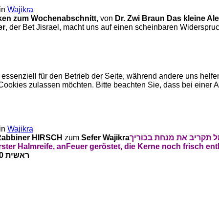
in
Wajikra
anken zum Wochenabschnitt
, von
Dr. Zwi Braun
Das kleine Ale
er
, der Bet Jisrael, macht uns auf einen scheinbaren Widersp
 essenziell für den Betrieb der Seite, während andere uns helf
 Cookies zulassen möchten. Bitte beachten Sie, dass bei einer 
in
Wajikra
Rabbiner HIRSCH
zum
Sefer Wajikra
ל תקריב את מנחת בכוריך
ster Halmreife, an
Feuer geröstet, die Kerne noch frisch en
Wajikra 23:10 ראשית