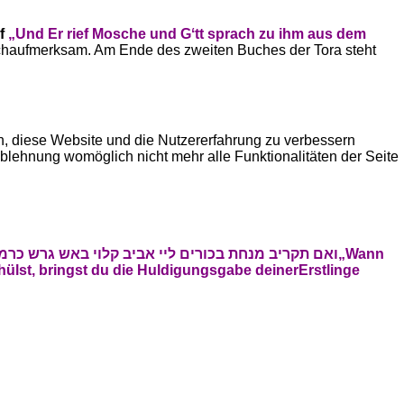
f
„Und Er rief Mosche und Gʻtt sprach zu ihm aus dem
ruchaufmerksam. Am Ende des zweiten Buches der Tora steht
en, diese Website und die Nutzererfahrung zu verbessern
Ablehnung womöglich nicht mehr alle Funktionalitäten der Seite
ואם תקריב מנחת בכורים ליי אביב קלוי באש גרש כרמ
„Wann
thülst, bringst du die Huldigungsgabe deiner
Erstlinge