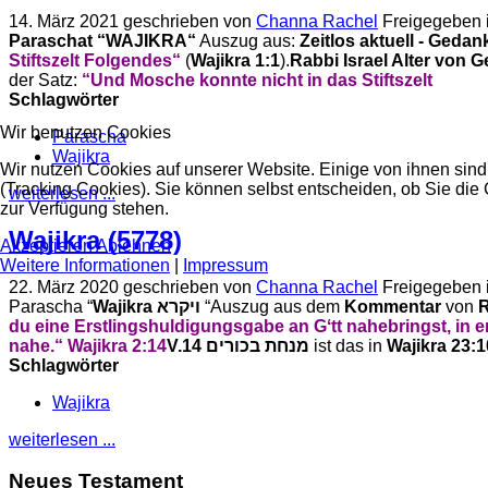
14. März 2021
geschrieben von
Channa Rachel
Freigegeben 
Paraschat “WAJIKRA“
Auszug aus:
Zeitlos aktuell - Ged
Stiftszelt Folgendes“
(
Wajikra 1:1
).
Rabbi Israel Alter von G
der Satz:
“Und Mosche konnte nicht in das Stiftszelt
Schlagwörter
Wir benutzen Cookies
Parascha
Wajikra
Wir nutzen Cookies auf unserer Website. Einige von ihnen sind
(Tracking Cookies). Sie können selbst entscheiden, ob Sie die
weiterlesen ...
zur Verfügung stehen.
Wajikra (5778)
Akzeptieren
Ablehnen
Weitere Informationen
|
Impressum
22. März 2020
geschrieben von
Channa Rachel
Freigegeben 
Parascha “
Wajikra
ויקרא
“Auszug aus dem
Kommentar
von
du eine Erstlingshuldigungsgabe an Gʻtt nahebringst, in er
nahe.“ Wajikra 2:14
V.14 מנחת בכורים
ist das in
Schlagwörter
Wajikra
weiterlesen ...
Neues Testament